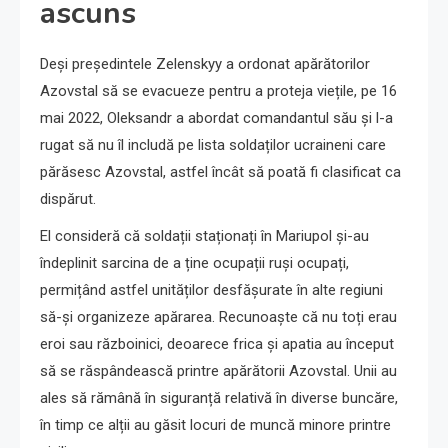
ascuns
Deși președintele Zelenskyy a ordonat apărătorilor
Azovstal să se evacueze pentru a proteja viețile, pe 16
mai 2022, Oleksandr a abordat comandantul său și l-a
rugat să nu îl includă pe lista soldaților ucraineni care
părăsesc Azovstal, astfel încât să poată fi clasificat ca
dispărut.
El consideră că soldații staționați în Mariupol și-au
îndeplinit sarcina de a ține ocupații ruși ocupați,
permițând astfel unităților desfășurate în alte regiuni
să-și organizeze apărarea. Recunoaște că nu toți erau
eroi sau războinici, deoarece frica și apatia au început
să se răspândească printre apărătorii Azovstal. Unii au
ales să rămână în siguranță relativă în diverse buncăre,
în timp ce alții au găsit locuri de muncă minore printre