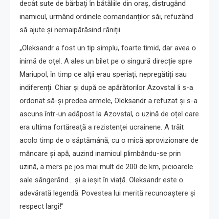
decât sute de bărbați în bătăliile din oraș, distrugând
inamicul, urmând ordinele comandanților săi, refuzând
să ajute și nemaipărăsind răniții.
„Oleksandr a fost un tip simplu, foarte timid, dar avea o
inimă de oțel. A ales un bilet pe o singură direcție spre
Mariupol, în timp ce alții erau speriați, nepregătiți sau
indiferenți. Chiar și după ce apărătorilor Azovstal li s-a
ordonat să-și predea armele, Oleksandr a refuzat și s-a
ascuns într-un adăpost la Azovstal, o uzină de oțel care
era ultima fortăreață a rezistenței ucrainene. A trăit
acolo timp de o săptămână, cu o mică aprovizionare de
mâncare și apă, auzind inamicul plimbându-se prin
uzină, a mers pe jos mai mult de 200 de km, picioarele
sale sângerând… și a ieșit în viață. Oleksandr este o
adevărată legendă. Povestea lui merită recunoaștere și
respect largi!”