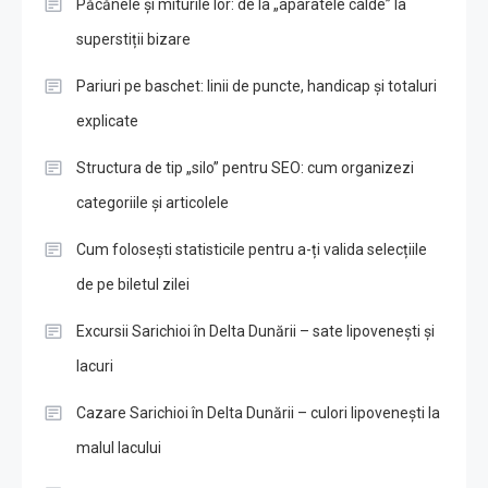
Păcănele și miturile lor: de la „aparatele calde” la
superstiții bizare
Pariuri pe baschet: linii de puncte, handicap și totaluri
explicate
Structura de tip „silo” pentru SEO: cum organizezi
categoriile și articolele
Cum folosești statisticile pentru a-ți valida selecțiile
de pe biletul zilei
Excursii Sarichioi în Delta Dunării – sate lipovenești și
lacuri
Cazare Sarichioi în Delta Dunării – culori lipovenești la
malul lacului