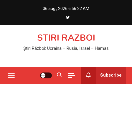
Skip
06 aug., 2026
6:56:23 AM
to
content
STIRI RAZBOI
Știri Război: Ucraina – Rusia, Israel – Hamas
Subscribe