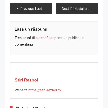
Navigare
Previous:
Lupta pentru Avdiivka: Ucraina rezistă cel mai mare asalt rusesc asupra orașului din 2014
Next:
Războiul dronelor: poate Ucraina păstra avantajul său asimetric?
în
articole
Lasă un răspuns
Trebuie să fii
autentificat
pentru a publica un
comentariu.
Stiri Razboi
Website
https://stiri-razboi.ro