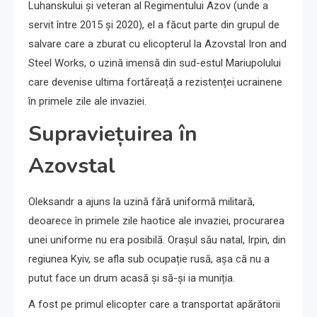
Luhanskului și veteran al Regimentului Azov (unde a
servit între 2015 și 2020), el a făcut parte din grupul de
salvare care a zburat cu elicopterul la Azovstal Iron and
Steel Works, o uzină imensă din sud-estul Mariupolului
care devenise ultima fortăreață a rezistenței ucrainene
în primele zile ale invaziei.
Supraviețuirea în
Azovstal
Oleksandr a ajuns la uzină fără uniformă militară,
deoarece în primele zile haotice ale invaziei, procurarea
unei uniforme nu era posibilă. Orașul său natal, Irpin, din
regiunea Kyiv, se afla sub ocupație rusă, așa că nu a
putut face un drum acasă și să-și ia muniția.
A fost pe primul elicopter care a transportat apărătorii