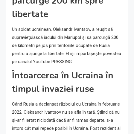
parcurge 200 km spre
libertate
Un soldat ucrainean, Oleksandr Ivantsov, a reușit să
supraviețuiască iadului din Mariupol și să parcurgă 200
de kilometri pe jos prin teritoriile ocupate de Rusia
pentru a ajunge la libertate. El își împărtășește povestea
pe canalul YouTube PRESSING.
Întoarcerea în Ucraina în
timpul invaziei ruse
Când Rusia a declanșat războiul cu Ucraina în februarie
2022, Oleksandr Ivantsov nu se afla în țară. Știind că nu
și-ar fi iertat niciodată dacă ar fi rămas departe, s-a
întors cât mai repede posibil în Ucraina. Fost rezident al