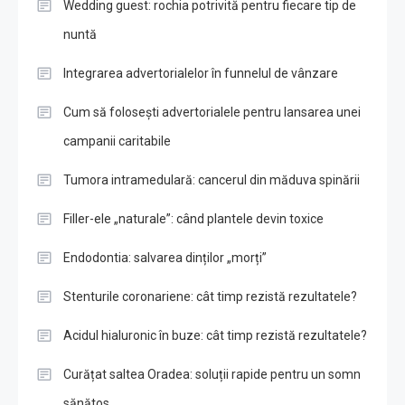
Wedding guest: rochia potrivită pentru fiecare tip de
nuntă
Integrarea advertorialelor în funnelul de vânzare
Cum să folosești advertorialele pentru lansarea unei
campanii caritabile
Tumora intramedulară: cancerul din măduva spinării
Filler-ele „naturale”: când plantele devin toxice
Endodontia: salvarea dinților „morți”
Stenturile coronariene: cât timp rezistă rezultatele?
Acidul hialuronic în buze: cât timp rezistă rezultatele?
Curățat saltea Oradea: soluții rapide pentru un somn
sănătos