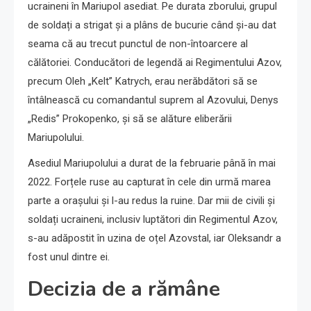
ucraineni în Mariupol asediat. Pe durata zborului, grupul
de soldați a strigat și a plâns de bucurie când și-au dat
seama că au trecut punctul de non-întoarcere al
călătoriei. Conducători de legendă ai Regimentului Azov,
precum Oleh „Kelt” Katrych, erau nerăbdători să se
întâlnească cu comandantul suprem al Azovului, Denys
„Redis” Prokopenko, și să se alăture eliberării
Mariupolului.
Asediul Mariupolului a durat de la februarie până în mai
2022. Forțele ruse au capturat în cele din urmă marea
parte a orașului și l-au redus la ruine. Dar mii de civili și
soldați ucraineni, inclusiv luptători din Regimentul Azov,
s-au adăpostit în uzina de oțel Azovstal, iar Oleksandr a
fost unul dintre ei.
Decizia de a rămâne