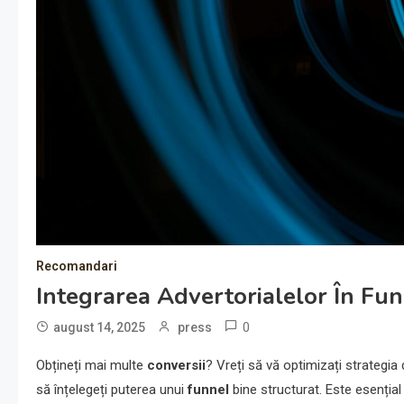
Recomandari
Integrarea Advertorialelor În Fu
0
august 14, 2025
press
Obțineți mai multe
conversii
? Vreți să vă optimizați strategia
să înțelegeți puterea unui
funnel
bine structurat. Este esențial s