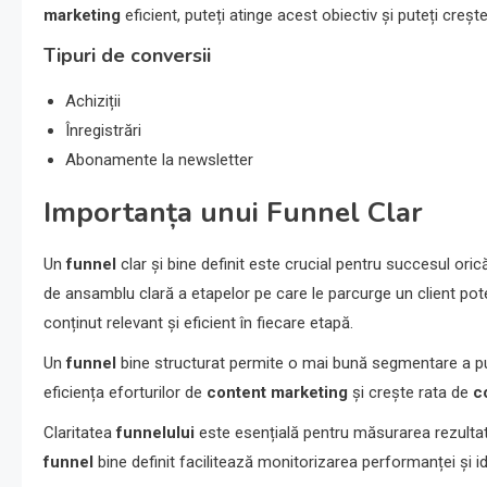
marketing
eficient, puteți atinge acest obiectiv și puteți crește 
Tipuri de conversii
Achiziții
Înregistrări
Abonamente la newsletter
Importanța unui Funnel Clar
Un
funnel
clar și bine definit este crucial pentru succesul oric
de ansamblu clară a etapelor pe care le parcurge un client poten
conținut relevant și eficient în fiecare etapă.
Un
funnel
bine structurat permite o mai bună segmentare a pub
eficiența eforturilor de
content marketing
și crește rata de
c
Claritatea
funnelului
este esențială pentru măsurarea rezultat
funnel
bine definit facilitează monitorizarea performanței și id