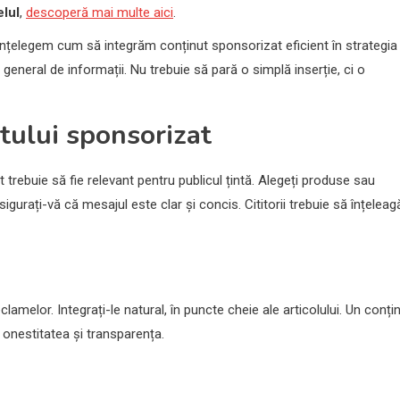
lul
,
descoperă mai multe aici
.
nțelegem cum să integrăm conținut sponsorizat eficient în strategia
 general de informații. Nu trebuie să pară o simplă inserție, ci o
tului sponsorizat
trebuie să fie relevant pentru publicul țintă. Alegeți produse sau
sigurați-vă că mesajul este clar și concis. Cititorii trebuie să înțeleag
lamelor. Integrați-le natural, în puncte cheie ale articolului. Un conți
 onestitatea și transparența.