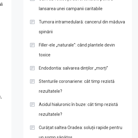
li
lansarea unei campanii caritabile
Tumora intramedulară: cancerul din măduva
spinării
Filler-ele „naturale”: când plantele devin
toxice
Endodontia: salvarea dinților „morți”
Stenturile coronariene: cât timp rezistă
rezultatele?
,
Acidul hialuronic în buze: cât timp rezistă
rezultatele?
Curățat saltea Oradea: soluții rapide pentru
un somn sănătos