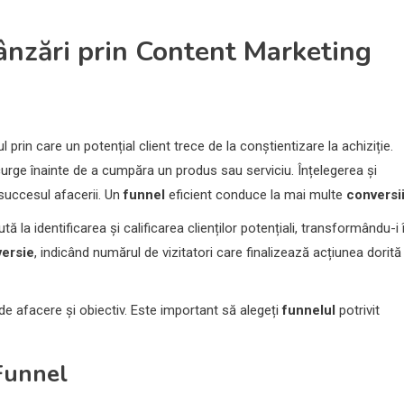
ânzări prin Content Marketing
 prin care un potențial client trece de la conștientizare la achiziție.
curge înainte de a cumpăra un produs sau serviciu. Înțelegerea și
succesul afacerii. Un
funnel
eficient conduce la mai multe
conversi
ă la identificarea și calificarea clienților potențiali, transformându-i 
ersie
, indicând numărul de vizitatori care finalizează acțiunea dorită
 de afacere și obiectiv. Este important să alegeți
funnelul
potrivit
Funnel