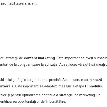
profitabilitatea afacerii.
ărei strategii de
content marketing
. Este important să aveți o imagi
țial, de la conștientizare la achiziție. Acest lucru vă ajută să creați 
licului țintă și o targetare mai precisă. Acest lucru maximizează
onversie
. Este important sa adaptezi mesajul la etapa
funnelului
.
elor și pentru optimizarea continuă a strategiei de marketing. Un
entificarea oportunităților de îmbunătățire.