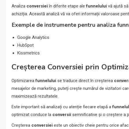
Analiza
conversiei
în diferite etape ale
funnelului
vă ajută să 
achiziția. Această analiză vă va oferi informații valoroase pen
Exemple de instrumente pentru analiza funn
Google Analytics
HubSpot
Kissmetrics
Creșterea Conversiei prin Optimiz
Optimizarea
funnelului
se traduce direct în creșterea
convers
mesajelor de marketing, puteți crește numărul de vizitatori car
maximizează rezultatele.
Este important să analizați cu atenție fiecare etapă a
funnelul
optimizat conduce la
conversii
semnificative și o creștere a p
Creșterea
conversiei
este un obiectiv cheie pentru orice afac