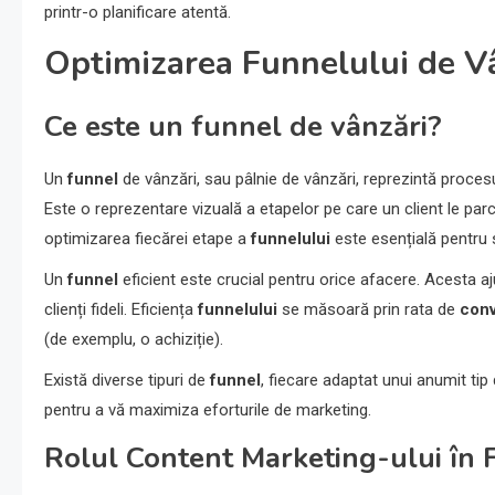
printr-o planificare atentă.
Optimizarea Funnelului de V
Ce este un funnel de vânzări?
Un
funnel
de vânzări, sau pâlnie de vânzări, reprezintă procesul
Este o reprezentare vizuală a etapelor pe care un client le par
optimizarea fiecărei etape a
funnelului
este esențială pentru 
Un
funnel
eficient este crucial pentru orice afacere. Acesta ajut
clienți fideli. Eficiența
funnelului
se măsoară prin rata de
conv
(de exemplu, o achiziție).
Există diverse tipuri de
funnel
, fiecare adaptat unui anumit tip
pentru a vă maximiza eforturile de marketing.
Rolul Content Marketing-ului în 