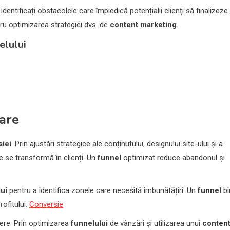
identificați obstacolele care împiedică potențialii clienți să finalizeze
tru optimizarea strategiei dvs. de
content marketing
.
elului
are
iei
. Prin ajustări strategice ale conținutului, designului site-ului și a
e se transformă în clienți. Un
funnel
optimizat reduce abandonul și
ui
pentru a identifica zonele care necesită îmbunătățiri. Un
funnel
bi
rofitului.
Conversie
ere. Prin optimizarea
funnelului
de vânzări și utilizarea unui
conten