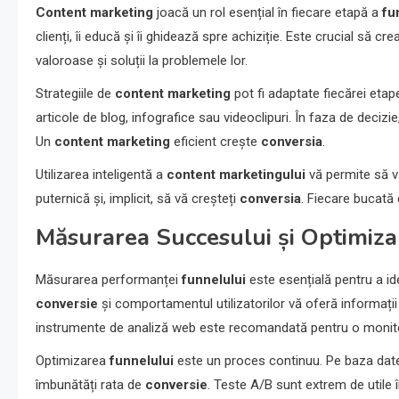
Content marketing
joacă un rol esențial în fiecare etapă a
fu
clienți, îi educă și îi ghidează spre achiziție. Este crucial să c
valoroase și soluții la problemele lor.
Strategiile de
content marketing
pot fi adaptate fiecărei eta
articole de blog, infografice sau videoclipuri. În faza de decizi
Un
content marketing
eficient crește
conversia
.
Utilizarea inteligentă a
content marketingului
vă permite să vă
puternică și, implicit, să vă creșteți
conversia
. Fiecare bucată 
Măsurarea Succesului și Optimiza
Măsurarea performanței
funnelului
este esențială pentru a ide
conversie
și comportamentul utilizatorilor vă oferă informații 
instrumente de analiză web este recomandată pentru o monitor
Optimizarea
funnelului
este un proces continuu. Pe baza datelo
îmbunătăți rata de
conversie
. Teste A/B sunt extrem de utile 