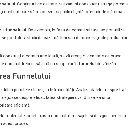
nnelului
. Conținutul de calitate, relevant și consistent atrage potenția
reați conținut care să rezoneze cu publicul țintă, oferindu-le informații
pe a
funnelului
. De exemplu, în faza de conștientizare, se pot utiliza
e, se pot folosi studii de caz, mărturii sau demonstrații ale produsului.
 construiți o comunitate loială, să vă creați o identitate de brand
de conținut trebuie să aibă un scop clar în
funnelul
de vânzări.
rea Funnelului
ntifica punctele slabe și a le îmbunătăți. Analiza datelor despre trafic
prețioase despre eficacitatea strategiei dvs. Utilizarea unor
izare eficientă.
r colectate, puteți ajusta conținutul, mesajele și designul pentru a
în acest proces.