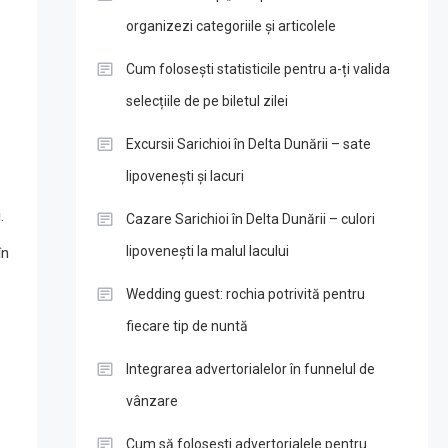
organizezi categoriile și articolele
Cum folosești statisticile pentru a-ți valida
selecțiile de pe biletul zilei
Excursii Sarichioi în Delta Dunării – sate
lipovenești și lacuri
i
.
Cazare Sarichioi în Delta Dunării – culori
lipovenești la malul lacului
în
Wedding guest: rochia potrivită pentru
fiecare tip de nuntă
Integrarea advertorialelor în funnelul de
vânzare
Cum să folosești advertorialele pentru