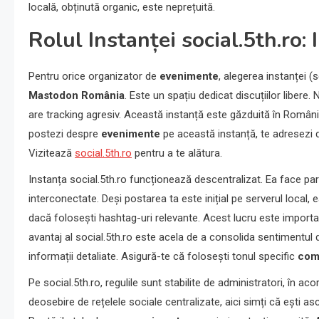
locală, obținută organic, este neprețuită.
Rolul Instanței social.5th.ro:
Pentru orice organizator de
evenimente
, alegerea instanței (
Mastodon România
. Este un spațiu dedicat discuțiilor liber
are tracking agresiv. Această instanță este găzduită în România
postezi despre
evenimente
pe această instanță, te adresezi d
Vizitează
social.5th.ro
pentru a te alătura.
Instanța social.5th.ro funcționează descentralizat. Ea face par
interconectate. Deși postarea ta este inițial pe serverul local, e
dacă folosești hashtag-uri relevante. Acest lucru este import
avantaj al social.5th.ro este acela de a consolida sentimentul
informații detaliate. Asigură-te că folosești tonul specific
com
Pe social.5th.ro, regulile sunt stabilite de administratori, în a
deosebire de rețelele sociale centralizate, aici simți că ești as