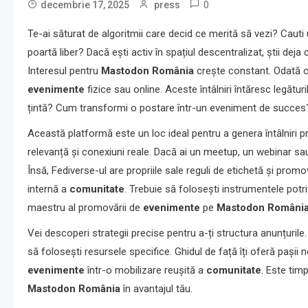
0
decembrie 17, 2025
press
Te-ai săturat de algoritmii care decid ce merită să vezi? Cauti u
poartă liber? Dacă ești activ în spațiul descentralizat, știi deja
Interesul pentru
Mastodon România
crește constant. Odată c
evenimente
fizice sau online. Aceste întâlniri întăresc legături
țintă? Cum transformi o postare într-un eveniment de succes
Această platformă este un loc ideal pentru a genera întâlniri pro
relevanță și conexiuni reale. Dacă ai un meetup, un webinar 
Însă, Fediverse-ul are propriile sale reguli de etichetă și promo
internă a
comunitate
. Trebuie să folosești instrumentele pot
maestru al promovării de
evenimente
pe
Mastodon Români
Vei descoperi strategii precise pentru a-ți structura anunțuril
să folosești resursele specifice. Ghidul de față îți oferă pașii
evenimente
într-o mobilizare reușită a
comunitate
. Este tim
Mastodon România
în avantajul tău.