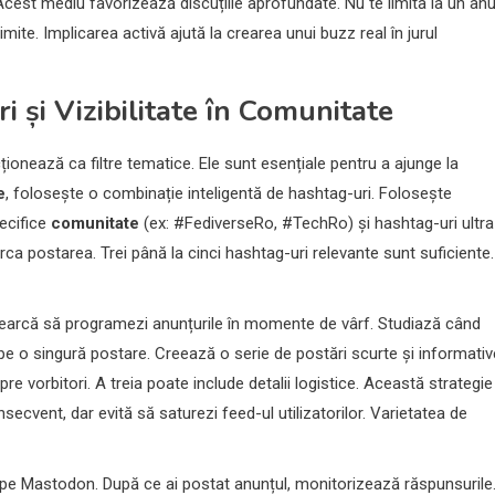
 Acest mediu favorizează discuțiile aprofundate. Nu te limita la un an
mite. Implicarea activă ajută la crearea unui buzz real în jurul
 și Vizibilitate în
Comunitate
ționează ca filtre tematice. Ele sunt esențiale pentru a ajunge la
e
, folosește o combinație inteligentă de hashtag-uri. Folosește
ecifice
comunitate
(ex: #FediverseRo, #TechRo) și hashtag-uri ultra
ca postarea. Trei până la cinci hashtag-uri relevante sunt suficiente.
cearcă să programezi anunțurile în momente de vârf. Studiază când
e o singură postare. Creează o serie de postări scurte și informativ
e vorbitori. A treia poate include detalii logistice. Această strategie
onsecvent, dar evită să saturezi feed-ul utilizatorilor. Varietatea de
e Mastodon. După ce ai postat anunțul, monitorizează răspunsurile