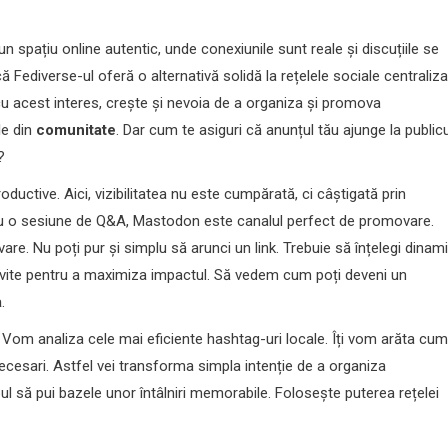
n spațiu online autentic, unde conexiunile sunt reale și discuțiile se
 că Fediverse-ul oferă o alternativă solidă la rețelele sociale centraliza
u acest interes, crește și nevoia de a organiza și promova
le din
comunitate
. Dar cum te asiguri că anunțul tău ajunge la publicu
?
ductive. Aici, vizibilitatea nu este cumpărată, ci câștigată prin
sau o sesiune de Q&A, Mastodon este canalul perfect de promovare.
vare. Nu poți pur și simplu să arunci un link. Trebuie să înțelegi dinam
rivite pentru a maximiza impactul. Să vedem cum poți deveni un
a
.
e. Vom analiza cele mai eficiente hashtag-uri locale. Îți vom arăta cum
 necesari. Astfel vei transforma simpla intenție de a organiza
pul să pui bazele unor întâlniri memorabile. Folosește puterea rețelei