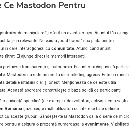
e Ce Mastodon Pentru
oritmilor de manipulare îți oferă un avantaj major. Anunțul tău ajung
hashtag-uri relevante. Nu există „post boost” sau plata pentru
dul în care interacționezi cu
comunitate
. Atunci când anunți
te filtrat. El ajunge direct la membrii interesați.
ui prețuiesc transparența și autonomia. Ei sunt mai dispuși să partici
ate
. Mastodon nu este un mediu de marketing agresiv. Este un mediu
ă detaliile întâlnirii clar și onest. Menționează de ce este utilă
ată. Această abordare construiește o bază solidă de participanți.
 audiență specifică (de exemplu, dezvoltatori, activiști, entuziaști a
on România
găzduiește mulți utilizatori cu interese bine definite.
rect cu aceste grupuri. Gândește-te la Mastodon ca la o serie de micr
re pentru a asigura o prezență numeroasă la
evenimente
. Vizibilita