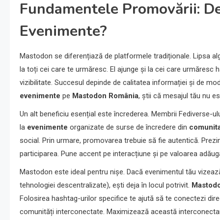
Fundamentele Promovării: D
Evenimente?
Mastodon se diferențiază de platformele tradiționale. Lipsa alg
la toți cei care te urmăresc. El ajunge și la cei care urmăresc 
vizibilitate. Succesul depinde de calitatea informației și de mo
evenimente
pe
Mastodon România
, știi că mesajul tău nu es
Un alt beneficiu esențial este încrederea. Membrii Fediverse-ul
la
evenimente
organizate de surse de încredere din
comunit
social. Prin urmare, promovarea trebuie să fie autentică. Prezint
participarea. Pune accent pe interacțiune și pe valoarea adăug
Mastodon este ideal pentru nișe. Dacă evenimentul tău vizează o
tehnologiei descentralizate), ești deja în locul potrivit.
Mastod
Folosirea hashtag-urilor specifice te ajută să te conectezi di
comunități interconectate. Maximizează această interconecta