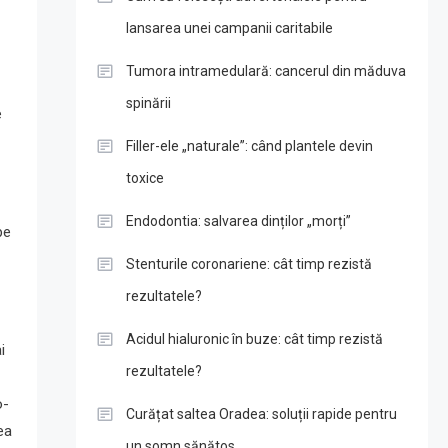
lansarea unei campanii caritabile
Tumora intramedulară: cancerul din măduva
spinării
e
Filler-ele „naturale”: când plantele devin
toxice
Endodontia: salvarea dinților „morți”
pe
Stenturile coronariene: cât timp rezistă
rezultatele?
Acidul hialuronic în buze: cât timp rezistă
i
rezultatele?
o-
Curățat saltea Oradea: soluții rapide pentru
tea
un somn sănătos