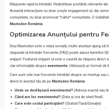
Răspunde rapid la întrebări. Redistribuie postările relevante a
Această interacțiune nu doar crește engagement-ul, dar semna
comunitate, nu doar promovat *către* comunitate. O vizibilitate
Mastodon România
.
Optimizarea Anunțului pentru Fea
Deși Mastodon este o rețea socială, multe anunțuri ajung să f
răspunde la întrebări frecvente (FAQ) poate aduce beneficii SE
snippet. Featured snippet-ul este o casetă de răspuns direct af
clar informațiile despre
evenimente
. Utilizează un format de 
Care sunt cele mai frecvente întrebări despre un meetup sau 
direct în anunțul tău de pe
Mastodon România
:
Unde se desfășoară evenimentul?
(Adresa exactă sau lin
Când are loc evenimentul?
(Data și ora de start/final)
Care este costul participării?
(Gratuit/Taxă/Donație)