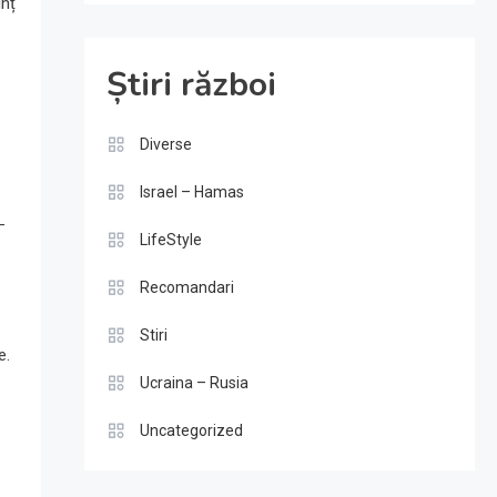
unț
Știri război
Diverse
Israel – Hamas
-
LifeStyle
Recomandari
Stiri
e.
Ucraina – Rusia
Uncategorized
.