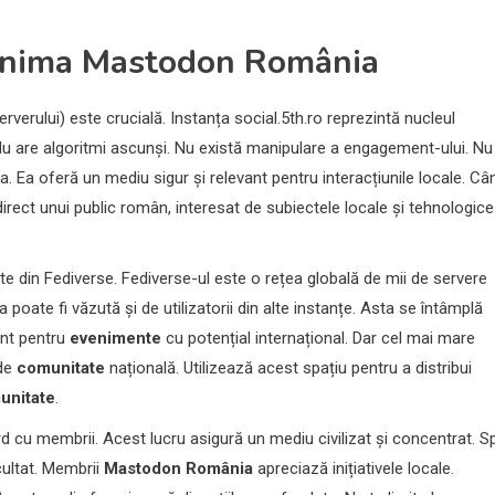
 Inima
Mastodon România
serverului) este crucială. Instanța social.5th.ro reprezintă nucleul
e. Nu are algoritmi ascunși. Nu există manipulare a engagement-ului. Nu
. Ea oferă un mediu sigur și relevant pentru interacțiunile locale. Câ
irect unui public român, interesat de subiectele locale și tehnologice
te din Fediverse. Fediverse-ul este o rețea globală de mii de servere
a poate fi văzută și de utilizatorii din alte instanțe. Asta se întâmplă
ant pentru
evenimente
cu potențial internațional. Dar cel mai mare
 de
comunitate
națională. Utilizează acest spațiu pentru a distribui
unitate
.
cord cu membrii. Acest lucru asigură un mediu civilizat și concentrat. S
cultat. Membrii
Mastodon România
apreciază inițiativele locale.