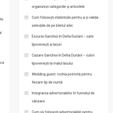
organizezi categoriile și articolele
Cum folosești statisticile pentru a-ți valida
te.
selecțiile de pe biletul zilei
l
Excursii Sarichioi în Delta Dunării – sate
lipovenești și lacuri
Cazare Sarichioi în Delta Dunării – culori
ica
lipovenești la malul lacului
Wedding guest: rochia potrivită pentru
fiecare tip de nuntă
Integrarea advertorialelor în funnelul de
vânzare
Cum să folosești advertorialele pentru