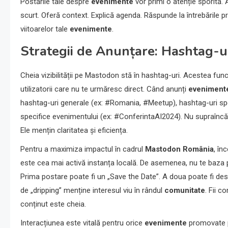
Postările tale despre
evenimente
vor primi o atenție sporită.
scurt. Oferă context. Explică agenda. Răspunde la întrebările pri
viitoarelor tale
evenimente
.
Strategii de Anunțare: Hashtag-uri
Cheia vizibilității pe Mastodon stă în hashtag-uri. Acestea func
utilizatorii care nu te urmăresc direct. Când anunți
eveniment
hashtag-uri generale (ex: #Romania, #Meetup), hashtag-uri sp
specifice evenimentului (ex: #ConferintaAI2024). Nu supraîncăr
Ele mențin claritatea și eficiența.
Pentru a maximiza impactul în cadrul
Mastodon România
, în
este cea mai activă instanța locală. De asemenea, nu te baza p
Prima postare poate fi un „Save the Date”. A doua poate fi despr
de „dripping” menține interesul viu în rândul
comunitate
. Fii c
conținut este cheia.
Interacțiunea este vitală pentru orice
evenimente
promovate p