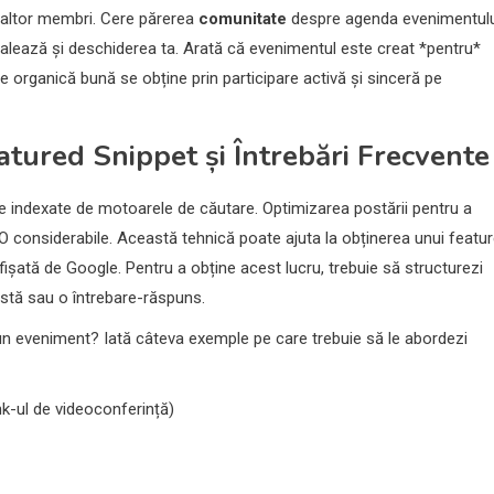
le altor membri. Cere părerea
comunitate
despre agenda evenimentulu
lează și deschiderea ta. Arată că evenimentul este creat *pentru*
 organică bună se obține prin participare activă și sinceră pe
tured Snippet și Întrebări Frecvente
ie indexate de motoarele de căutare. Optimizarea postării pentru a
O considerabile. Această tehnică poate ajuta la obținerea unui featu
ișată de Google. Pentru a obține acest lucru, trebuie să structurezi
listă sau o întrebare-răspuns.
un eveniment? Iată câteva exemple pe care trebuie să le abordezi
k-ul de videoconferință)