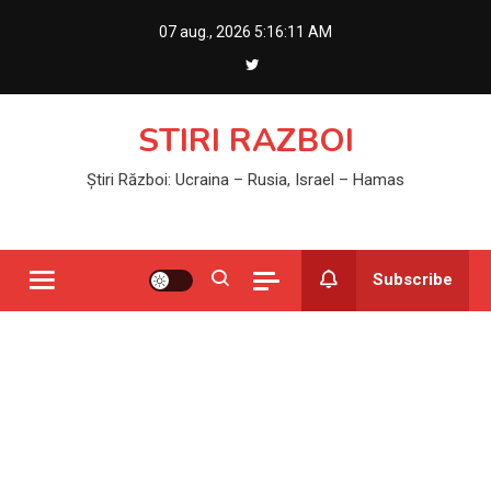
Skip
07 aug., 2026
5:16:12 AM
to
content
STIRI RAZBOI
Știri Război: Ucraina – Rusia, Israel – Hamas
Subscribe