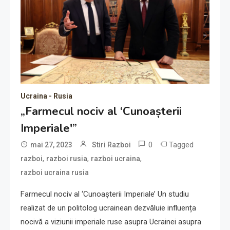
Ucraina - Rusia
„Farmecul nociv al ‘Cunoașterii
Imperiale'”
0
Tagged
mai 27, 2023
Stiri Razboi
,
,
,
razboi
razboi rusia
razboi ucraina
razboi ucraina rusia
Farmecul nociv al ‘Cunoașterii Imperiale’ Un studiu
realizat de un politolog ucrainean dezvăluie influența
nocivă a viziunii imperiale ruse asupra Ucrainei asupra