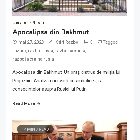
Ucraina - Rusia
Apocalipsa din Bakhmut
0
Tagged
mai 27, 2023
Stiri Razboi
,
,
,
razboi
razboi rusia
razboi ucraina
razboi ucraina rusia
Apocalipsa din Bakhmut: Un oraș distrus de miliția lui
Prigozhin. Analiza unei victorii simbolice și a
consecințelor asupra Rusiei lui Putin.
Read More
14 MINS READ