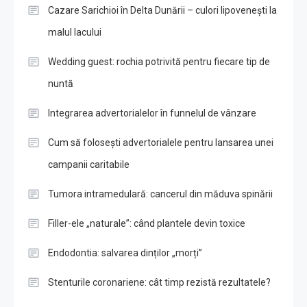
Cazare Sarichioi în Delta Dunării – culori lipovenești la
malul lacului
Wedding guest: rochia potrivită pentru fiecare tip de
nuntă
Integrarea advertorialelor în funnelul de vânzare
Cum să folosești advertorialele pentru lansarea unei
campanii caritabile
Tumora intramedulară: cancerul din măduva spinării
Filler-ele „naturale”: când plantele devin toxice
Endodontia: salvarea dinților „morți”
Stenturile coronariene: cât timp rezistă rezultatele?