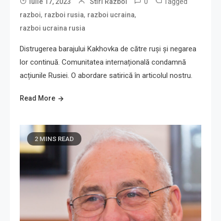
0
Tagged
iulie 17, 2023
Stiri Razboi
,
,
,
razboi
razboi rusia
razboi ucraina
razboi ucraina rusia
Distrugerea barajului Kakhovka de către ruși și negarea
lor continuă. Comunitatea internațională condamnă
acțiunile Rusiei. O abordare satirică în articolul nostru.
Read More
2 MINS READ