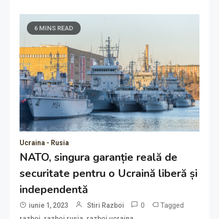
6 MINS READ
Ucraina - Rusia
NATO, singura garanție reală de
securitate pentru o Ucraină liberă și
independentă
0
Tagged
iunie 1, 2023
Stiri Razboi
,
,
,
razboi
razboi rusia
razboi ucraina