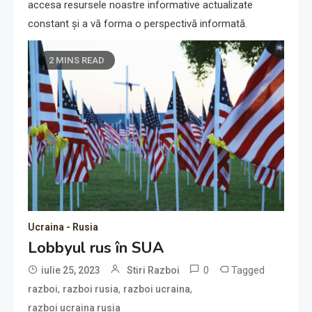
accesa resursele noastre informative actualizate
constant și a vă forma o perspectivă informată.
2 MINS READ
Ucraina - Rusia
Lobbyul rus în SUA
0
Tagged
iulie 25, 2023
Stiri Razboi
,
,
,
razboi
razboi rusia
razboi ucraina
razboi ucraina rusia