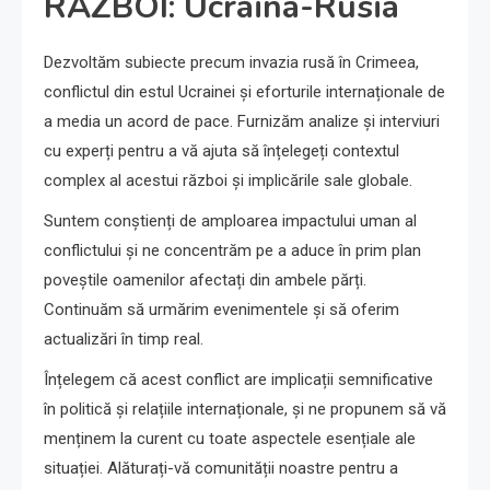
RĂZBOI: Ucraina-Rusia
Dezvoltăm subiecte precum invazia rusă în Crimeea,
conflictul din estul Ucrainei și eforturile internaționale de
a media un acord de pace. Furnizăm analize și interviuri
cu experți pentru a vă ajuta să înțelegeți contextul
complex al acestui război și implicările sale globale.
Suntem conștienți de amploarea impactului uman al
conflictului și ne concentrăm pe a aduce în prim plan
poveștile oamenilor afectați din ambele părți.
Continuăm să urmărim evenimentele și să oferim
actualizări în timp real.
Înțelegem că acest conflict are implicații semnificative
în politică și relațiile internaționale, și ne propunem să vă
menținem la curent cu toate aspectele esențiale ale
situației. Alăturați-vă comunității noastre pentru a