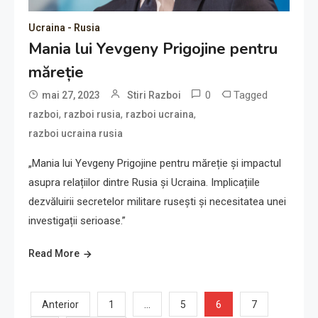
Ucraina - Rusia
Mania lui Yevgeny Prigojine pentru
măreție
0
Tagged
mai 27, 2023
Stiri Razboi
,
,
,
razboi
razboi rusia
razboi ucraina
razboi ucraina rusia
„Mania lui Yevgeny Prigojine pentru măreție și impactul
asupra relațiilor dintre Rusia și Ucraina. Implicațiile
dezvăluirii secretelor militare rusești și necesitatea unei
investigații serioase.”
Read More
Paginație
…
6
Anterior
1
5
7