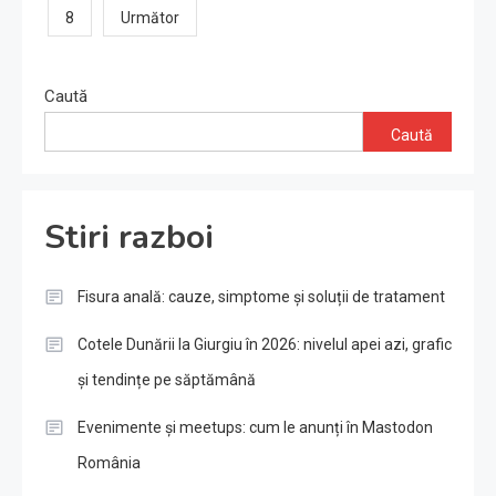
8
Următor
articole
Caută
Caută
Stiri razboi
Fisura anală: cauze, simptome și soluții de tratament
Cotele Dunării la Giurgiu în 2026: nivelul apei azi, grafic
și tendințe pe săptămână
Evenimente și meetups: cum le anunți în Mastodon
România