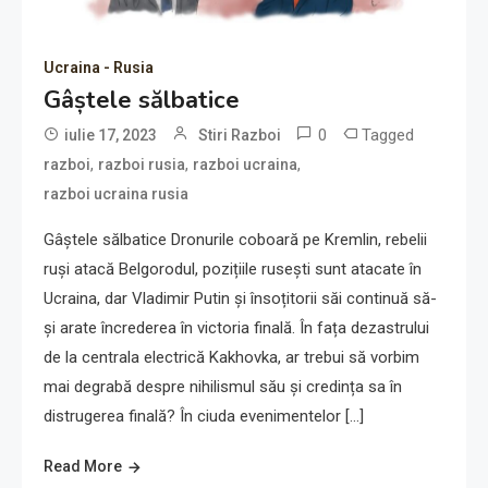
Ucraina - Rusia
Gâștele sălbatice
0
Tagged
iulie 17, 2023
Stiri Razboi
,
,
,
razboi
razboi rusia
razboi ucraina
razboi ucraina rusia
Gâștele sălbatice Dronurile coboară pe Kremlin, rebelii
ruși atacă Belgorodul, pozițiile rusești sunt atacate în
Ucraina, dar Vladimir Putin și însoțitorii săi continuă să-
și arate încrederea în victoria finală. În fața dezastrului
de la centrala electrică Kakhovka, ar trebui să vorbim
mai degrabă despre nihilismul său și credința sa în
distrugerea finală? În ciuda evenimentelor […]
Read More