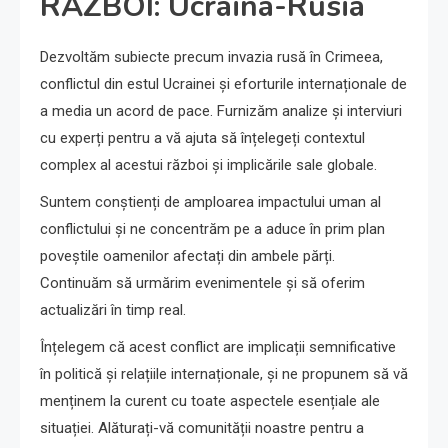
RĂZBOI: Ucraina-Rusia
Dezvoltăm subiecte precum invazia rusă în Crimeea,
conflictul din estul Ucrainei și eforturile internaționale de
a media un acord de pace. Furnizăm analize și interviuri
cu experți pentru a vă ajuta să înțelegeți contextul
complex al acestui război și implicările sale globale.
Suntem conștienți de amploarea impactului uman al
conflictului și ne concentrăm pe a aduce în prim plan
poveștile oamenilor afectați din ambele părți.
Continuăm să urmărim evenimentele și să oferim
actualizări în timp real.
Înțelegem că acest conflict are implicații semnificative
în politică și relațiile internaționale, și ne propunem să vă
menținem la curent cu toate aspectele esențiale ale
situației. Alăturați-vă comunității noastre pentru a