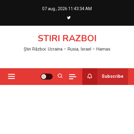
Skip
07 aug., 2026
11:43:35 AM
to
content
STIRI RAZBOI
Știri Război: Ucraina – Rusia, Israel – Hamas
Subscribe