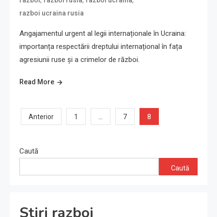
,
,
,
razboi
razboi rusia
razboi ucraina
razboi ucraina rusia
Angajamentul urgent al legii internaționale în Ucraina:
importanța respectării dreptului internațional în fața
agresiunii ruse și a crimelor de război.
Read More
Paginație
…
8
Anterior
1
7
articole
Caută
Caută
Stiri razboi