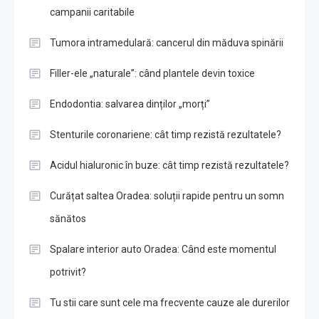
campanii caritabile
Tumora intramedulară: cancerul din măduva spinării
Filler-ele „naturale”: când plantele devin toxice
Endodontia: salvarea dinților „morți”
Stenturile coronariene: cât timp rezistă rezultatele?
Acidul hialuronic în buze: cât timp rezistă rezultatele?
Curățat saltea Oradea: soluții rapide pentru un somn
sănătos
Spalare interior auto Oradea: Când este momentul
potrivit?
Tu stii care sunt cele ma frecvente cauze ale durerilor