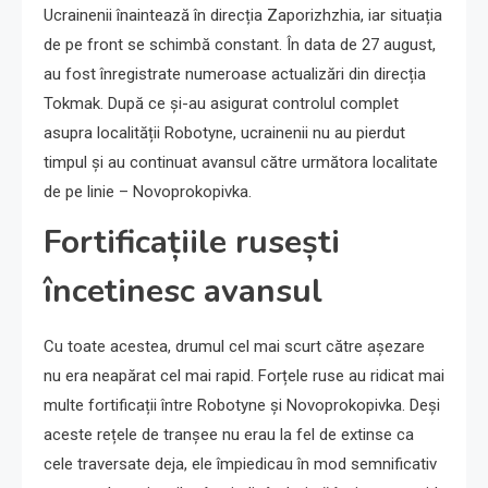
Ucrainenii înaintează în direcția Zaporizhzhia, iar situația
de pe front se schimbă constant. În data de 27 august,
au fost înregistrate numeroase actualizări din direcția
Tokmak. După ce și-au asigurat controlul complet
asupra localității Robotyne, ucrainenii nu au pierdut
timpul și au continuat avansul către următora localitate
de pe linie – Novoprokopivka.
Fortificațiile rusești
încetinesc avansul
Cu toate acestea, drumul cel mai scurt către așezare
nu era neapărat cel mai rapid. Forțele ruse au ridicat mai
multe fortificații între Robotyne și Novoprokopivka. Deși
aceste rețele de tranșee nu erau la fel de extinse ca
cele traversate deja, ele împiedicau în mod semnificativ