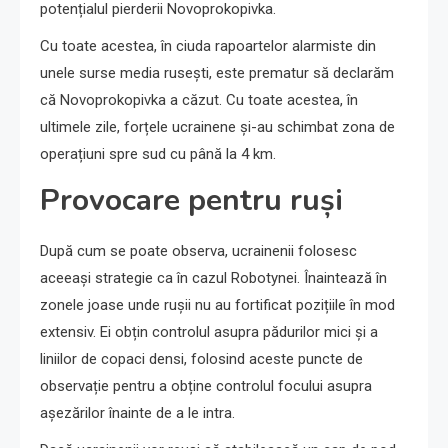
potențialul pierderii Novoprokopivka.
Cu toate acestea, în ciuda rapoartelor alarmiste din
unele surse media rusești, este prematur să declarăm
că Novoprokopivka a căzut. Cu toate acestea, în
ultimele zile, forțele ucrainene și-au schimbat zona de
operațiuni spre sud cu până la 4 km.
Provocare pentru ruși
După cum se poate observa, ucrainenii folosesc
aceeași strategie ca în cazul Robotynei. Înaintează în
zonele joase unde rușii nu au fortificat pozițiile în mod
extensiv. Ei obțin controlul asupra pădurilor mici și a
liniilor de copaci densi, folosind aceste puncte de
observație pentru a obține controlul focului asupra
așezărilor înainte de a le intra.