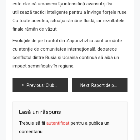
este clar că ucrainenii își intensifică avansul și își
utilizează tactici inteligente pentru a învinge forțele ruse.
Cu toate acestea, situația rămâne fluidă, iar rezultatele
finale rămân de văzut.
Evoluțiile de pe frontul din Zaporizhzhia sunt urmărite
cu atenție de comunitatea internațională, deoarece
conflictul dintre Rusia și Ucraina continuă să aibă un
impact semnificativ în regiune.
Navigare
Previous:
Clubul Antreprenorului Roman – antreprenorclub.ro – Revista Antreprenorului
Next:
Raport de pe front: Forțele ucrainene extind capul de pod, vizează înconjurarea Novoprokopivka
în
articole
Lasă un răspuns
Trebuie să fii
autentificat
pentru a publica un
comentariu.