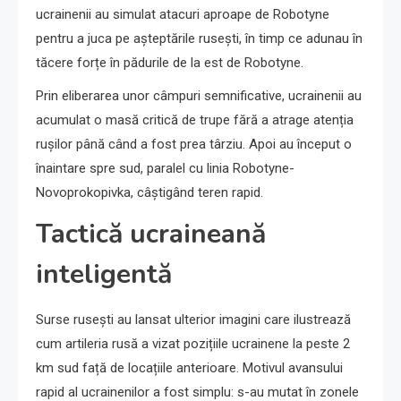
ucrainenii au simulat atacuri aproape de Robotyne
pentru a juca pe așteptările rusești, în timp ce adunau în
tăcere forțe în pădurile de la est de Robotyne.
Prin eliberarea unor câmpuri semnificative, ucrainenii au
acumulat o masă critică de trupe fără a atrage atenția
rușilor până când a fost prea târziu. Apoi au început o
înaintare spre sud, paralel cu linia Robotyne-
Novoprokopivka, câștigând teren rapid.
Tactică ucraineană
inteligentă
Surse rusești au lansat ulterior imagini care ilustrează
cum artileria rusă a vizat pozițiile ucrainene la peste 2
km sud față de locațiile anterioare. Motivul avansului
rapid al ucrainenilor a fost simplu: s-au mutat în zonele