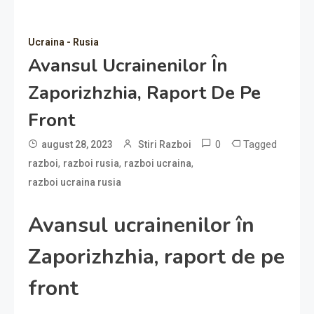
Ucraina - Rusia
Avansul Ucrainenilor În
Zaporizhzhia, Raport De Pe
Front
0
Tagged
august 28, 2023
Stiri Razboi
,
,
,
razboi
razboi rusia
razboi ucraina
razboi ucraina rusia
Avansul ucrainenilor în
Zaporizhzhia, raport de pe
front