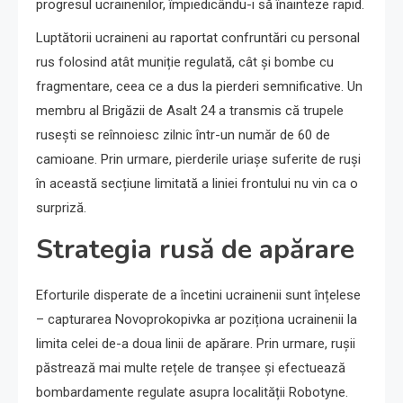
progresul ucrainenilor, împiedicându-i să înainteze rapid.
Luptătorii ucraineni au raportat confruntări cu personal
rus folosind atât muniție regulată, cât și bombe cu
fragmentare, ceea ce a dus la pierderi semnificative. Un
membru al Brigăzii de Asalt 24 a transmis că trupele
rusești se reînnoiesc zilnic într-un număr de 60 de
camioane. Prin urmare, pierderile uriașe suferite de ruși
în această secțiune limitată a liniei frontului nu vin ca o
surpriză.
Strategia rusă de apărare
Eforturile disperate de a încetini ucrainenii sunt înțelese
– capturarea Novoprokopivka ar poziționa ucrainenii la
limita celei de-a doua linii de apărare. Prin urmare, rușii
păstrează mai multe rețele de tranșee și efectuează
bombardamente regulate asupra localității Robotyne.