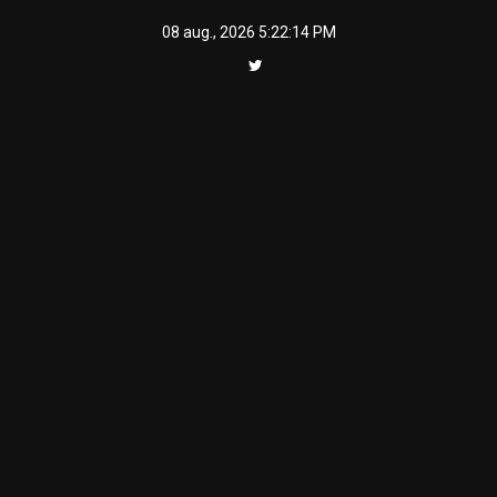
Skip
08 aug., 2026
5:22:15 PM
to
content