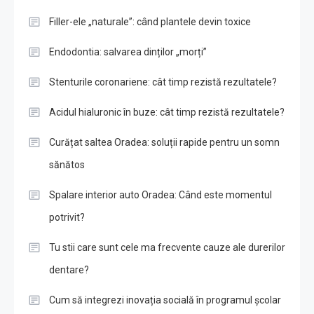
Filler-ele „naturale”: când plantele devin toxice
Endodontia: salvarea dinților „morți”
Stenturile coronariene: cât timp rezistă rezultatele?
Acidul hialuronic în buze: cât timp rezistă rezultatele?
Curățat saltea Oradea: soluții rapide pentru un somn
sănătos
Spalare interior auto Oradea: Când este momentul
potrivit?
Tu stii care sunt cele ma frecvente cauze ale durerilor
dentare?
Cum să integrezi inovația socială în programul școlar