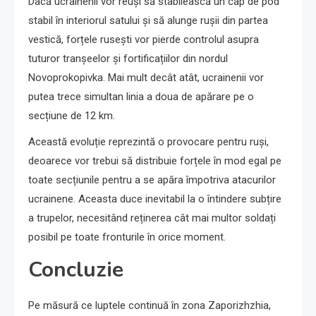
Dacă ucrainenii vor reuși să stabilească un cap de pod
stabil în interiorul satului și să alunge rușii din partea
vestică, forțele rusești vor pierde controlul asupra
tuturor tranșeelor și fortificațiilor din nordul
Novoprokopivka. Mai mult decât atât, ucrainenii vor
putea trece simultan linia a doua de apărare pe o
secțiune de 12 km.
Această evoluție reprezintă o provocare pentru ruși,
deoarece vor trebui să distribuie forțele în mod egal pe
toate secțiunile pentru a se apăra împotriva atacurilor
ucrainene. Aceasta duce inevitabil la o întindere subțire
a trupelor, necesitând reținerea cât mai multor soldați
posibil pe toate fronturile în orice moment.
Concluzie
Pe măsură ce luptele continuă în zona Zaporizhzhia,