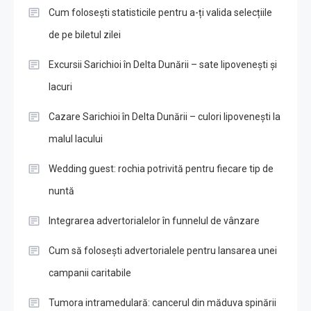
Cum folosești statisticile pentru a-ți valida selecțiile
de pe biletul zilei
Excursii Sarichioi în Delta Dunării – sate lipovenești și
lacuri
Cazare Sarichioi în Delta Dunării – culori lipovenești la
malul lacului
Wedding guest: rochia potrivită pentru fiecare tip de
nuntă
Integrarea advertorialelor în funnelul de vânzare
Cum să folosești advertorialele pentru lansarea unei
campanii caritabile
Tumora intramedulară: cancerul din măduva spinării