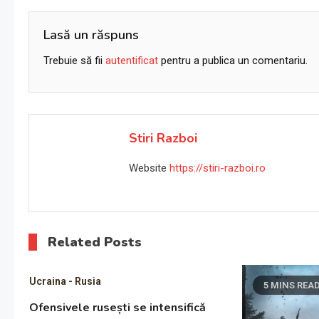
în
articole
Lasă un răspuns
Trebuie să fii
autentificat
pentru a publica un comentariu.
Stiri Razboi
Website
https://stiri-razboi.ro
Related Posts
Ucraina - Rusia
5 MINS REA
Ofensivele rusești se intensifică