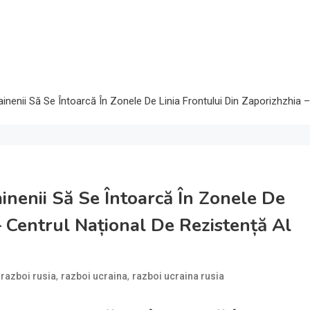
ainenii Să Se Întoarcă În Zonele De Linia Frontului Din Zaporizhzhia –
ainenii Să Se Întoarcă În Zonele De
– Centrul Național De Rezistență Al
,
,
,
razboi rusia
razboi ucraina
razboi ucraina rusia