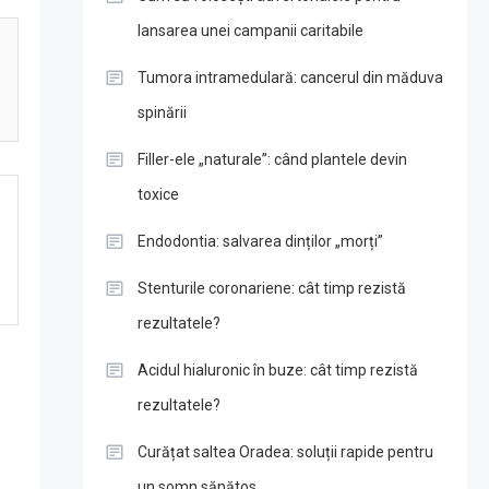
lansarea unei campanii caritabile
Tumora intramedulară: cancerul din măduva
spinării
Filler-ele „naturale”: când plantele devin
toxice
Endodontia: salvarea dinților „morți”
Stenturile coronariene: cât timp rezistă
rezultatele?
Acidul hialuronic în buze: cât timp rezistă
rezultatele?
Curățat saltea Oradea: soluții rapide pentru
i
un somn sănătos