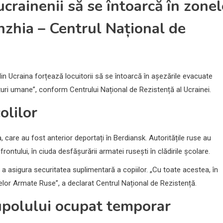
ucrainenii să se întoarcă în zonel
zhzhia – Centrul Național de
in Ucraina forțează locuitorii să se întoarcă în așezările evacuate
cuturi umane”, conform Centrului Național de Rezistență al Ucrainei.
olilor
, care au fost anterior deportați în Berdiansk. Autoritățile ruse au
ontului, în ciuda desfășurării armatei rusești în clădirile școlare.
e a asigura securitatea suplimentară a copiilor. „Cu toate acestea, în
rțelor Armate Ruse”, a declarat Centrul Național de Rezistență.
upolului ocupat temporar