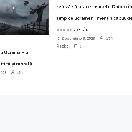
refuză să atace insulele Dnipro î
timp ce ucrainenii mențin capul d
pod peste râu.
Stiri
Decembrie 3, 2023
Razboi
0
ru Ucraina – o
itică și morală
Stiri
2023