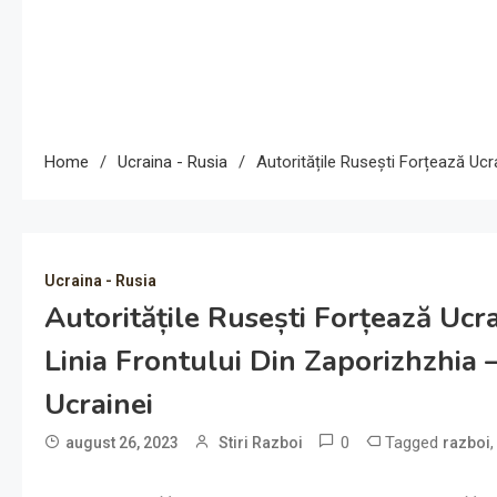
Home
Ucraina - Rusia
Autoritățile Rusești Forțează Ucr
Ucraina - Rusia
Autoritățile Rusești Forțează Ucr
Linia Frontului Din Zaporizhzhia 
Ucrainei
0
Tagged
august 26, 2023
Stiri Razboi
razboi