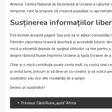
Anterior, Centrul Național de Rezistență al Ucrainei a raportat
temporar, care își propune să crească populația cu aproximati
Susținerea informațiilor libe
Poți închide această pagină. Sau poți să te alături comunități
Păstrăm raportarea noastră deschisă și accesibilă tuturor, de
mică și eficientă depinde de sprijinul cititorilor ca tine pentru a
despre războiul Rusiei împotriva Ucrainei și lupta Ucrainei de 
Chiar și o mică contribuție poate conta mult: cu costul unei ceș
și restul lumii, precum și să devii un co-creator și să votezi pe
susținător sau vezi alte modalități de a sprijini.
Devino un susținător!
Navigare
Previous:
Când Rusia „ajută” Africa