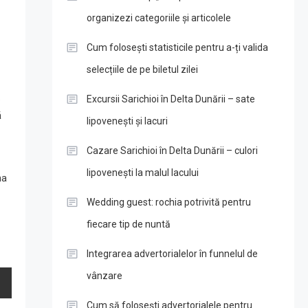
organizezi categoriile și articolele
Cum folosești statisticile pentru a-ți valida
selecțiile de pe biletul zilei
.
Excursii Sarichioi în Delta Dunării – sate
ă
lipovenești și lacuri
Cazare Sarichioi în Delta Dunării – culori
lipovenești la malul lacului
na
Wedding guest: rochia potrivită pentru
fiecare tip de nuntă
Integrarea advertorialelor în funnelul de
vânzare
Cum să folosești advertorialele pentru