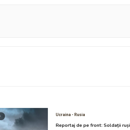
Ucraina - Rusia
D
Reportaj de pe front: Soldații ruș