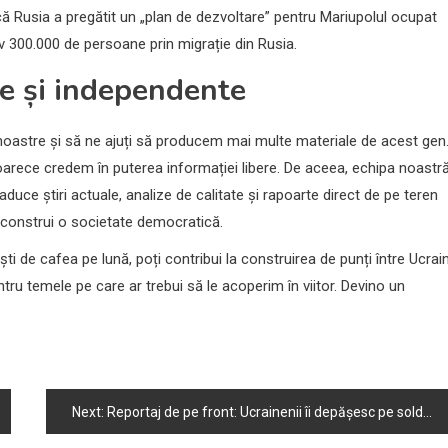
 că Rusia a pregătit un „plan de dezvoltare” pentru Mariupolul ocupat
v 300.000 de persoane prin migrație din Rusia.
re și independente
i noastre și să ne ajuți să producem mai multe materiale de acest gen
oarece credem în puterea informației libere. De aceea, echipa noastr
 aduce știri actuale, analize de calitate și rapoarte direct de pe teren
a construi o societate democratică.
ti de cafea pe lună, poți contribui la construirea de punți între Ucrai
ntru temele pe care ar trebui să le acoperim în viitor. Devino un
Next:
Reportaj de pe front: Ucrainenii îi depășesc pe soldații ruși neexperimentați în regiunea Herson