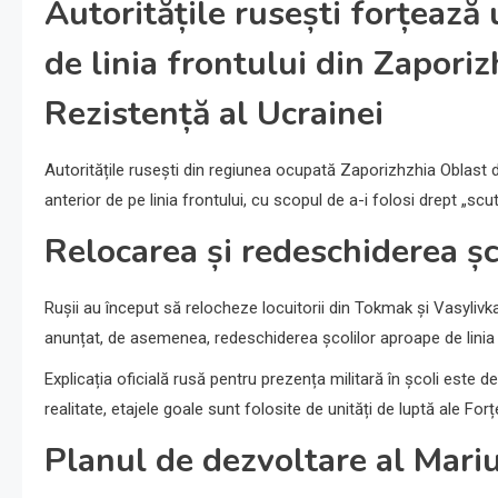
Autoritățile rusești forțează 
de linia frontului din Zapori
Rezistență al Ucrainei
Autoritățile rusești din regiunea ocupată Zaporizhzhia Oblast d
anterior de pe linia frontului, cu scopul de a-i folosi drept „s
Relocarea și redeschiderea șc
Rușii au început să relocheze locuitorii din Tokmak și Vasylivka
anunțat, de asemenea, redeschiderea școlilor aproape de linia fr
Explicația oficială rusă pentru prezența militară în școli este d
realitate, etajele goale sunt folosite de unități de luptă ale Fo
Planul de dezvoltare al Mari