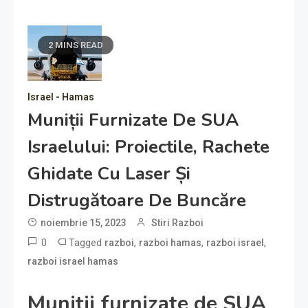
2 MINS READ
Israel - Hamas
Muniții Furnizate De SUA
Israelului: Proiectile, Rachete
Ghidate Cu Laser Și
Distrugătoare De Buncăre
noiembrie 15, 2023
Stiri Razboi
0
Tagged
,
,
,
razboi
razboi hamas
razboi israel
razboi israel hamas
Muniții furnizate de SUA