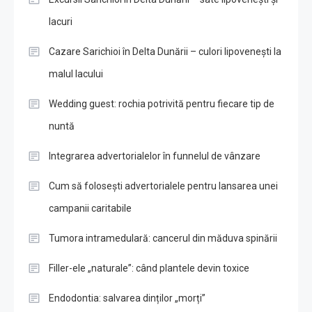
lacuri
Cazare Sarichioi în Delta Dunării – culori lipovenești la
malul lacului
Wedding guest: rochia potrivită pentru fiecare tip de
nuntă
Integrarea advertorialelor în funnelul de vânzare
Cum să folosești advertorialele pentru lansarea unei
campanii caritabile
Tumora intramedulară: cancerul din măduva spinării
Filler-ele „naturale”: când plantele devin toxice
Endodontia: salvarea dinților „morți”