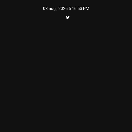
Skip
08 aug., 2026
5:16:53 PM
to
content