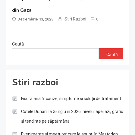
din Gaza
Stiri Razboi
Decembrie 13, 2023
0
Caută
Caută
Stiri razboi
Fisura anală: cauze, simptome și soluții de tratament
Cotele Dunării la Giurgiu în 2026: nivelul apei azi, grafic
și tendințe pe săptămână
Evenimente și meetups: cum le anunți în Mastodon