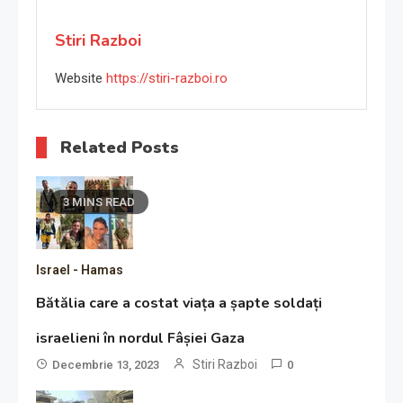
Stiri Razboi
Website
https://stiri-razboi.ro
Related Posts
3 MINS READ
Israel - Hamas
Bătălia care a costat viața a șapte soldați
israelieni în nordul Fâșiei Gaza
Stiri Razboi
Decembrie 13, 2023
0