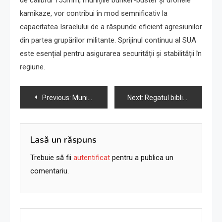
de calibrul 155mm, munițiile bunker-buster și dronele
kamikaze, vor contribui în mod semnificativ la
capacitatea Israelului de a răspunde eficient agresiunilor
din partea grupărilor militante. Sprijinul continuu al SUA
este esențial pentru asigurarea securității și stabilității în
regiune.
Navigare
Previous:
Muniții furnizate de SUA Israelului: bombe, rachete ghidate laser, distrugătoare de buncăre
Next:
Regatul biblical al lui David și Solomon ar fi putut exista, sugerează un nou studiu
în
articole
Lasă un răspuns
Trebuie să fii
autentificat
pentru a publica un
comentariu.