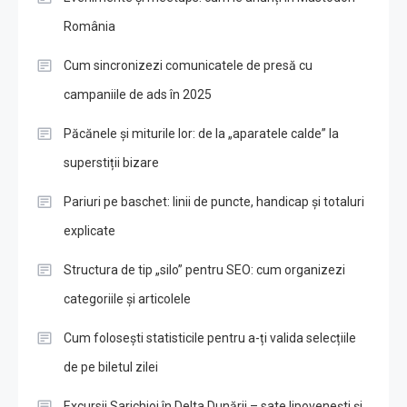
România
Cum sincronizezi comunicatele de presă cu
campaniile de ads în 2025
Păcănele și miturile lor: de la „aparatele calde” la
superstiții bizare
Pariuri pe baschet: linii de puncte, handicap și totaluri
explicate
Structura de tip „silo” pentru SEO: cum organizezi
categoriile și articolele
Cum folosești statisticile pentru a-ți valida selecțiile
de pe biletul zilei
Excursii Sarichioi în Delta Dunării – sate lipovenești și