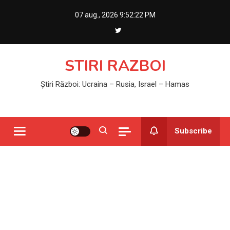
Skip
07 aug., 2026
9:52:23 PM
to
content
STIRI RAZBOI
Știri Război: Ucraina – Rusia, Israel – Hamas
Subscribe