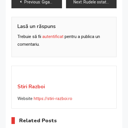
Navigare
Previous:
Gigantul italian tehnologic Camozzi rămâne alături de Rusia, lanțul de aprovizionare sugerează colaborări militare
Next:
Rudele ostaticilor israelieni critică apelul coordonat de Netanyahu
în
articole
Lasă un răspuns
Trebuie să fii
autentificat
pentru a publica un
comentariu.
Stiri Razboi
Website
https://stiri-razboi.ro
Related Posts