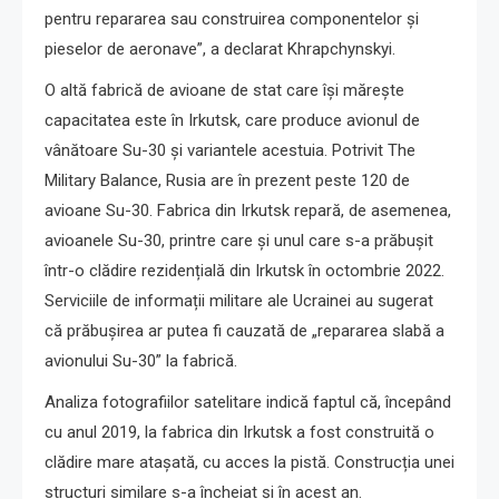
pentru repararea sau construirea componentelor și
pieselor de aeronave”, a declarat Khrapchynskyi.
O altă fabrică de avioane de stat care își mărește
capacitatea este în Irkutsk, care produce avionul de
vânătoare Su-30 și variantele acestuia. Potrivit The
Military Balance, Rusia are în prezent peste 120 de
avioane Su-30. Fabrica din Irkutsk repară, de asemenea,
avioanele Su-30, printre care și unul care s-a prăbușit
într-o clădire rezidențială din Irkutsk în octombrie 2022.
Serviciile de informații militare ale Ucrainei au sugerat
că prăbușirea ar putea fi cauzată de „repararea slabă a
avionului Su-30” la fabrică.
Analiza fotografiilor satelitare indică faptul că, începând
cu anul 2019, la fabrica din Irkutsk a fost construită o
clădire mare atașată, cu acces la pistă. Construcția unei
structuri similare s-a încheiat și în acest an.