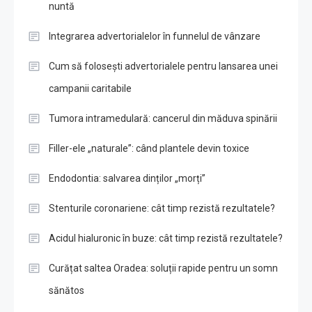
nuntă
Integrarea advertorialelor în funnelul de vânzare
Cum să folosești advertorialele pentru lansarea unei
campanii caritabile
Tumora intramedulară: cancerul din măduva spinării
Filler-ele „naturale”: când plantele devin toxice
Endodontia: salvarea dinților „morți”
Stenturile coronariene: cât timp rezistă rezultatele?
Acidul hialuronic în buze: cât timp rezistă rezultatele?
Curățat saltea Oradea: soluții rapide pentru un somn
sănătos