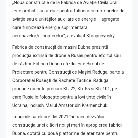
„Noua construcție de la Fabrica de Aviație Civilă Ural
este probabil un atelier pentru fabricarea motoarelor de
aviație sau a unităților auxiliare de energie – agregate
care furnizează energie suplimentară
aeronavelor/elicopterelor”, a evaluat Khrapchynskyi.
Fabrica de construcții de mașini Dubna prezintă
producția extinsă de drone a Rusiei pentru efortul său
de război. Fabrica Dubna găzduiește Biroul de
Proiectare pentru Construcții de Mașini Raduga, parte a
Corporației Rusești de Rachete Tactice. Raduga
produce rachete precum Kh-22, Kh-55 și Kh-101, pe
care Rusia le folosește pentru a lovi ținte civile în
Ucraina, inclusiv Mallul Amstor din Kremenchuk.
Imaginile satelitare din 2021 încoace dezvăluie
construcția unei clădiri noi și mari în apropierea fabricii
Dubna, dotată cu două platforme de aterizare pentru