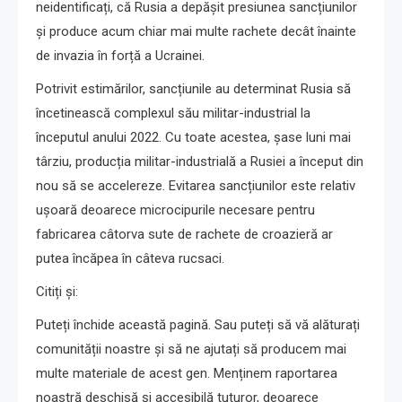
neidentificați, că Rusia a depășit presiunea sancțiunilor
și produce acum chiar mai multe rachete decât înainte
de invazia în forță a Ucrainei.
Potrivit estimărilor, sancțiunile au determinat Rusia să
încetinească complexul său militar-industrial la
începutul anului 2022. Cu toate acestea, șase luni mai
târziu, producția militar-industrială a Rusiei a început din
nou să se accelereze. Evitarea sancțiunilor este relativ
ușoară deoarece microcipurile necesare pentru
fabricarea câtorva sute de rachete de croazieră ar
putea încăpea în câteva rucsaci.
Citiți și:
Puteți închide această pagină. Sau puteți să vă alăturați
comunității noastre și să ne ajutați să producem mai
multe materiale de acest gen. Menținem raportarea
noastră deschisă și accesibilă tuturor, deoarece