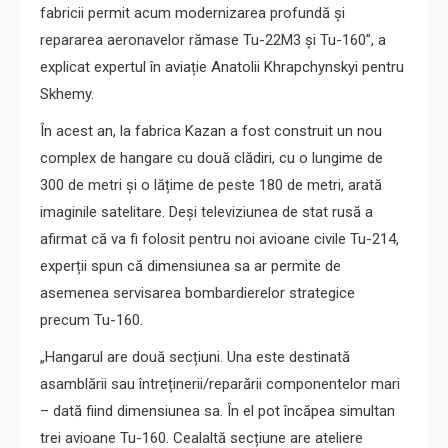
fabricii permit acum modernizarea profundă și
repararea aeronavelor rămase Tu-22M3 și Tu-160”, a
explicat expertul în aviație Anatolii Khrapchynskyi pentru
Skhemy.
În acest an, la fabrica Kazan a fost construit un nou
complex de hangare cu două clădiri, cu o lungime de
300 de metri și o lățime de peste 180 de metri, arată
imaginile satelitare. Deși televiziunea de stat rusă a
afirmat că va fi folosit pentru noi avioane civile Tu-214,
experții spun că dimensiunea sa ar permite de
asemenea servisarea bombardierelor strategice
precum Tu-160.
„Hangarul are două secțiuni. Una este destinată
asamblării sau întreținerii/reparării componentelor mari
– dată fiind dimensiunea sa. În el pot încăpea simultan
trei avioane Tu-160. Cealaltă secțiune are ateliere