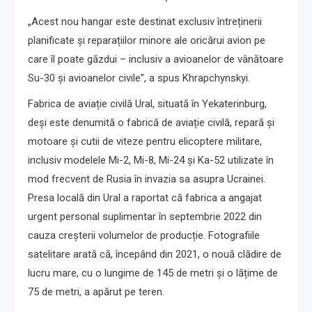
„Acest nou hangar este destinat exclusiv întreținerii
planificate și reparațiilor minore ale oricărui avion pe
care îl poate găzdui – inclusiv a avioanelor de vânătoare
Su-30 și avioanelor civile”, a spus Khrapchynskyi.
Fabrica de aviație civilă Ural, situată în Yekaterinburg,
deși este denumită o fabrică de aviație civilă, repară și
motoare și cutii de viteze pentru elicoptere militare,
inclusiv modelele Mi-2, Mi-8, Mi-24 și Ka-52 utilizate în
mod frecvent de Rusia în invazia sa asupra Ucrainei.
Presa locală din Ural a raportat că fabrica a angajat
urgent personal suplimentar în septembrie 2022 din
cauza creșterii volumelor de producție. Fotografiile
satelitare arată că, începând din 2021, o nouă clădire de
lucru mare, cu o lungime de 145 de metri și o lățime de
75 de metri, a apărut pe teren.