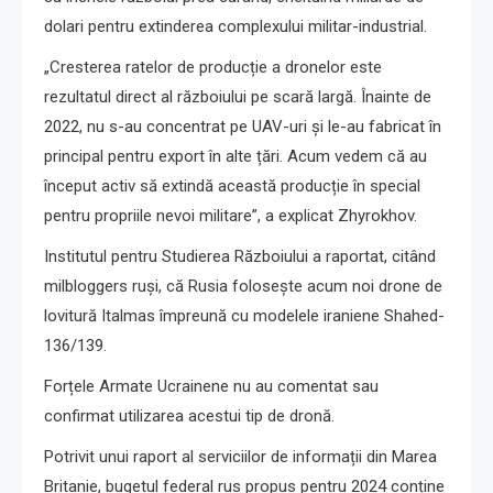
dolari pentru extinderea complexului militar-industrial.
„Cresterea ratelor de producție a dronelor este
rezultatul direct al războiului pe scară largă. Înainte de
2022, nu s-au concentrat pe UAV-uri și le-au fabricat în
principal pentru export în alte țări. Acum vedem că au
început activ să extindă această producție în special
pentru propriile nevoi militare”, a explicat Zhyrokhov.
Institutul pentru Studierea Războiului a raportat, citând
milbloggers ruși, că Rusia folosește acum noi drone de
lovitură Italmas împreună cu modelele iraniene Shahed-
136/139.
Forțele Armate Ucrainene nu au comentat sau
confirmat utilizarea acestui tip de dronă.
Potrivit unui raport al serviciilor de informații din Marea
Britanie, bugetul federal rus propus pentru 2024 conține