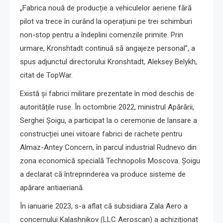
„Fabrica nouă de producție a vehiculelor aeriene fără
pilot va trece în curând la operațiuni pe trei schimburi
non-stop pentru a îndeplini comenzile primite. Prin
urmare, Kronshtadt continuă să angajeze personal”, a
spus adjunctul directorului Kronshtadt, Aleksey Belykh,
citat de TopWar.
Există și fabrici militare prezentate în mod deschis de
autoritățile ruse. În octombrie 2022, ministrul Apărării,
Serghei Șoigu, a participat la o ceremonie de lansare a
construcției unei viitoare fabrici de rachete pentru
Almaz-Antey Concern, în parcul industrial Rudnevo din
zona economică specială Technopolis Moscova. Șoigu
a declarat că întreprinderea va produce sisteme de
apărare antiaeriană.
În ianuarie 2023, s-a aflat că subsidiara Zala Aero a
concernului Kalashnikov (LLC Aeroscan) a achiziționat