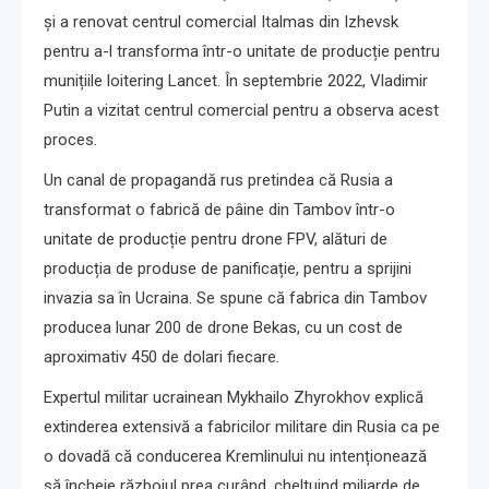
și a renovat centrul comercial Italmas din Izhevsk
pentru a-l transforma într-o unitate de producție pentru
munițiile loitering Lancet. În septembrie 2022, Vladimir
Putin a vizitat centrul comercial pentru a observa acest
proces.
Un canal de propagandă rus pretindea că Rusia a
transformat o fabrică de pâine din Tambov într-o
unitate de producție pentru drone FPV, alături de
producția de produse de panificație, pentru a sprijini
invazia sa în Ucraina. Se spune că fabrica din Tambov
producea lunar 200 de drone Bekas, cu un cost de
aproximativ 450 de dolari fiecare.
Expertul militar ucrainean Mykhailo Zhyrokhov explică
extinderea extensivă a fabricilor militare din Rusia ca pe
o dovadă că conducerea Kremlinului nu intenționează
să încheie războiul prea curând, cheltuind miliarde de