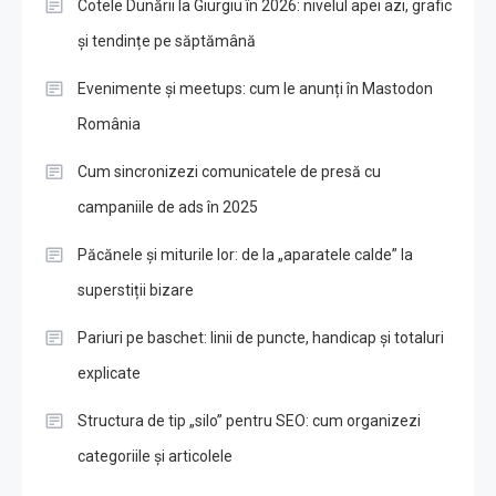
Cotele Dunării la Giurgiu în 2026: nivelul apei azi, grafic
și tendințe pe săptămână
Evenimente și meetups: cum le anunți în Mastodon
România
Cum sincronizezi comunicatele de presă cu
campaniile de ads în 2025
Păcănele și miturile lor: de la „aparatele calde” la
superstiții bizare
Pariuri pe baschet: linii de puncte, handicap și totaluri
explicate
Structura de tip „silo” pentru SEO: cum organizezi
categoriile și articolele