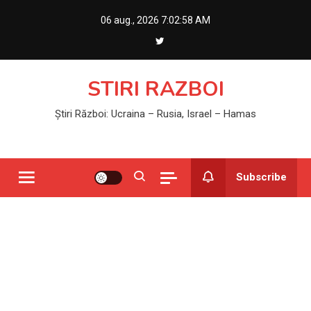
Skip
06 aug., 2026
7:02:59 AM
to
content
STIRI RAZBOI
Știri Război: Ucraina – Rusia, Israel – Hamas
Subscribe