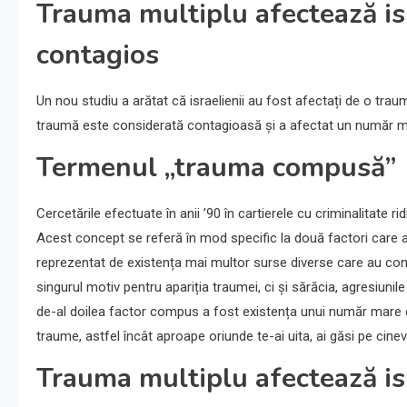
Trauma multiplu afectează is
contagios
Un nou studiu a arătat că israelienii au fost afectați de o tr
traumă este considerată contagioasă și a afectat un număr 
Termenul „trauma compusă”
Cercetările efectuate în anii ’90 în cartierele cu criminalitate
Acest concept se referă în mod specific la două factori care a
reprezentat de existența mai multor surse diverse care au contr
singurul motiv pentru apariția traumei, ci și sărăcia, agresiunile
de-al doilea factor compus a fost existența unui număr mare d
traume, astfel încât aproape oriunde te-ai uita, ai găsi pe cine
Trauma multiplu afectează isr