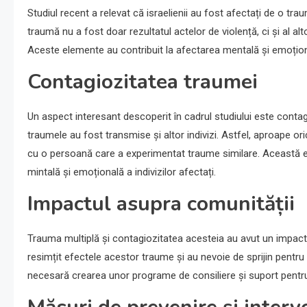
Studiul recent a relevat că israelienii au fost afectați de o 
traumă nu a fost doar rezultatul actelor de violență, ci și al a
Aceste elemente au contribuit la afectarea mentală și emoți
Contagiozitatea traumei
Un aspect interesant descoperit în cadrul studiului este conta
traumele au fost transmise și altor indivizi. Astfel, aproape or
cu o persoană care a experimentat traume similare. Această e
mintală și emoțională a indivizilor afectați.
Impactul asupra comunității
Trauma multiplă și contagiozitatea acesteia au avut un impac
resimțit efectele acestor traume și au nevoie de sprijin pentr
necesară crearea unor programe de consiliere și suport pentr