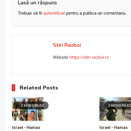
articole
Lasă un răspuns
Trebuie să fii
autentificat
pentru a publica un comentariu.
Stiri Razboi
Website
https://stiri-razboi.ro
Related Posts
3 MINS READ
2 MINS REA
Israel - Hamas
Israel - Hamas