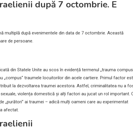
raelienii după 7 octombrie. E
aumă multiplă după evenimentele din data de 7 octombrie. Această
mare de persoane.
 ridicată din Statele Unite au scos în evidență termenul „trauma compus
u „compus” traumele locuitorilor din acele cartiere. Primul factor es
ibuit la dezvoltarea traumei acestora. Astfel, criminalitatea nu a fo
 sexuale, violența domestică și alți factori au jucat un rol important. 
e „purători” ai traumei – adică mulți oameni care au experimentat
va afectat.
aelienii