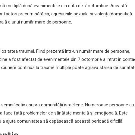
traumă multiplă după evenimentele din data de 7 octombrie. Această
ltor factori precum sărăcia, agresiunile sexuale și violența domestică.
onală a unui număr mare de persoane.
giozitatea traumei. Fiind prezentă într-un număr mare de persoane,
icine a fost afectat de evenimentele din 7 octombrie a intrat în conta
xpunere continuă la traume multiple poate agrava starea de sănătat
t semnificativ asupra comunității israeliene. Numeroase persoane au
u a face față problemelor de sănătate mentală și emoțională. Este
u a ajuta comunitatea să depășească această perioadă dificilă.