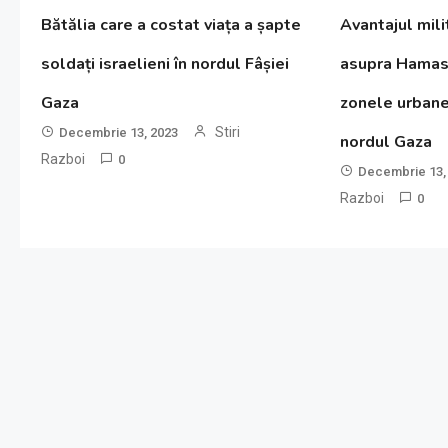
Bătălia care a costat viața a șapte
Avantajul milit
soldați israelieni în nordul Fâșiei
asupra Hamas 
Gaza
zonele urban
Stiri
Decembrie 13, 2023
nordul Gaza
Razboi
0
Decembrie 13,
Razboi
0