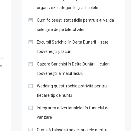
organizezi categoriile și articolele
Cum folosești statisticile pentru a-ți valida
selecțiile de pe biletul zilei
Excursii Sarichioi în Delta Dunării – sate
lipovenești și lacuri
ct
Cazare Sarichioi în Delta Dunării – culori
e
lipovenești la malul lacului
Wedding guest: rochia potrivită pentru
fiecare tip de nuntă
Integrarea advertorialelor în funnelul de
vânzare
Cum să folosești advertorialele pentru