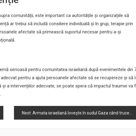
enție
pra comunității, este important ca autoritățile și organizațiile să
ă ar trebui să includă consiliere individuală și în grup, terapie prin
 persoanele afectate să primească suportul necesar pentru a-și
țională.
blemă serioasă pentru comunitatea israeliană după evenimentele din 
adecvat pentru a ajuta persoanele afectate să se recupereze și să î
 și a intervențiilor adecvate, se poate spera că impactul traumei va f
.
Next:
Armata israeliană lovește în sudul Gaza când truceul se încheie; Siria: IDF atacată lângă Damasc.