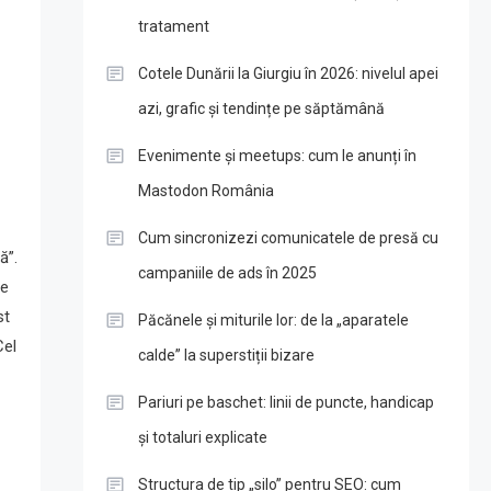
tratament
Cotele Dunării la Giurgiu în 2026: nivelul apei
azi, grafic și tendințe pe săptămână
Evenimente și meetups: cum le anunți în
Mastodon România
Cum sincronizezi comunicatele de presă cu
ă”.
campaniile de ads în 2025
te
st
Păcănele și miturile lor: de la „aparatele
Cel
calde” la superstiții bizare
Pariuri pe baschet: linii de puncte, handicap
și totaluri explicate
Structura de tip „silo” pentru SEO: cum