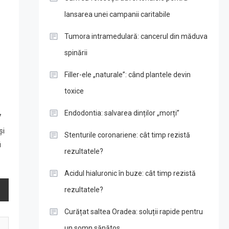
lansarea unei campanii caritabile
Tumora intramedulară: cancerul din măduva
spinării
Filler-ele „naturale”: când plantele devin
toxice
Endodontia: salvarea dinților „morți”
7
și
Stenturile coronariene: cât timp rezistă
i
rezultatele?
Acidul hialuronic în buze: cât timp rezistă
rezultatele?
Curățat saltea Oradea: soluții rapide pentru
un somn sănătos