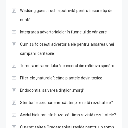
Wedding guest: rochia potrivită pentru fiecare tip de
nuntă
Integrarea advertorialelor în funnelul de vânzare
Cum să folosești advertorialele pentru lansarea unei
campanii caritabile
Tumora intramedulară: cancerul din măduva spinării
Filler-ele „naturale”: când plantele devin toxice
Endodontia: salvarea dinților „morți”
Stenturile coronariene: cât timp rezistă rezultatele?
Acidul hialuronic în buze: cât timp rezistă rezultatele?
Curățat saltea Oradea: soluții rapide pentru un somn