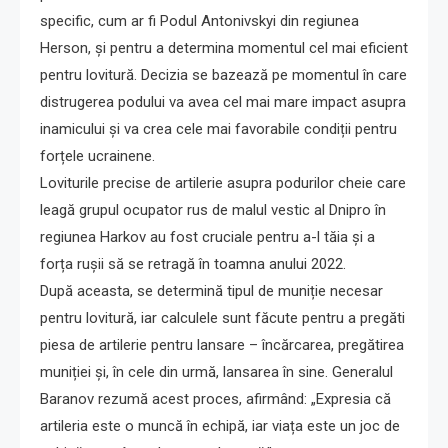
specific, cum ar fi Podul Antonivskyi din regiunea
Herson, și pentru a determina momentul cel mai eficient
pentru lovitură. Decizia se bazează pe momentul în care
distrugerea podului va avea cel mai mare impact asupra
inamicului și va crea cele mai favorabile condiții pentru
forțele ucrainene.
Loviturile precise de artilerie asupra podurilor cheie care
leagă grupul ocupator rus de malul vestic al Dnipro în
regiunea Harkov au fost cruciale pentru a-l tăia și a
forța rușii să se retragă în toamna anului 2022.
După aceasta, se determină tipul de muniție necesar
pentru lovitură, iar calculele sunt făcute pentru a pregăti
piesa de artilerie pentru lansare – încărcarea, pregătirea
muniției și, în cele din urmă, lansarea în sine. Generalul
Baranov rezumă acest proces, afirmând: „Expresia că
artileria este o muncă în echipă, iar viața este un joc de