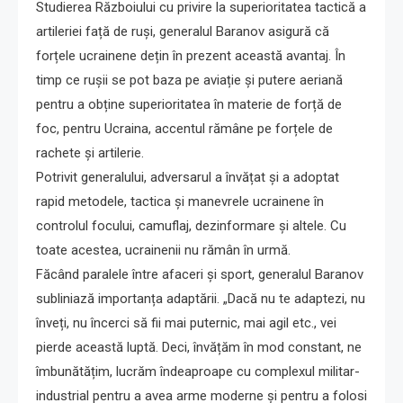
Studierea Războiului cu privire la superioritatea tactică a
artileriei față de ruși, generalul Baranov asigură că
forțele ucrainene dețin în prezent această avantaj. În
timp ce rușii se pot baza pe aviație și putere aeriană
pentru a obține superioritatea în materie de forță de
foc, pentru Ucraina, accentul rămâne pe forțele de
rachete și artilerie.
Potrivit generalului, adversarul a învățat și a adoptat
rapid metodele, tactica și manevrele ucrainene în
controlul focului, camuflaj, dezinformare și altele. Cu
toate acestea, ucrainenii nu rămân în urmă.
Făcând paralele între afaceri și sport, generalul Baranov
subliniază importanța adaptării. „Dacă nu te adaptezi, nu
înveți, nu încerci să fii mai puternic, mai agil etc., vei
pierde această luptă. Deci, învățăm în mod constant, ne
îmbunătățim, lucrăm îndeaproape cu complexul militar-
industrial pentru a avea arme moderne și pentru a folosi