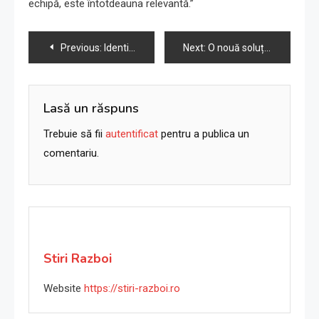
echipă, este întotdeauna relevantă.”
Navigare
Previous:
Identificați victimele israeliene ale atacului terorist Hamas din Ierusalim
Next:
O nouă soluție pentru israelieni și palestinieni: ieșirea din dezastru
în
articole
Lasă un răspuns
Trebuie să fii
autentificat
pentru a publica un
comentariu.
Stiri Razboi
Website
https://stiri-razboi.ro