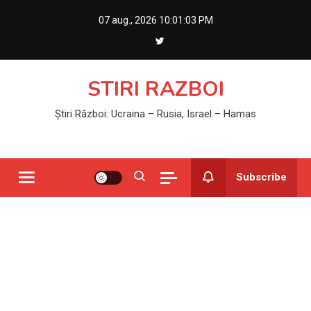
Skip
07 aug., 2026
10:01:04 PM
to
content
STIRI RAZBOI
Știri Război: Ucraina – Rusia, Israel – Hamas
Subscribe