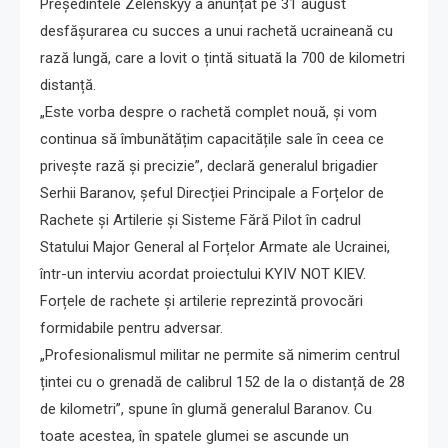
Președintele Zelenskyy a anunțat pe 31 august
desfășurarea cu succes a unui rachetă ucraineană cu
rază lungă, care a lovit o țintă situată la 700 de kilometri
distanță.
„Este vorba despre o rachetă complet nouă, și vom
continua să îmbunătățim capacitățile sale în ceea ce
privește rază și precizie”, declară generalul brigadier
Serhii Baranov, șeful Direcției Principale a Forțelor de
Rachete și Artilerie și Sisteme Fără Pilot în cadrul
Statului Major General al Forțelor Armate ale Ucrainei,
într-un interviu acordat proiectului KYIV NOT KIEV.
Forțele de rachete și artilerie reprezintă provocări
formidabile pentru adversar.
„Profesionalismul militar ne permite să nimerim centrul
țintei cu o grenadă de calibrul 152 de la o distanță de 28
de kilometri”, spune în glumă generalul Baranov. Cu
toate acestea, în spatele glumei se ascunde un