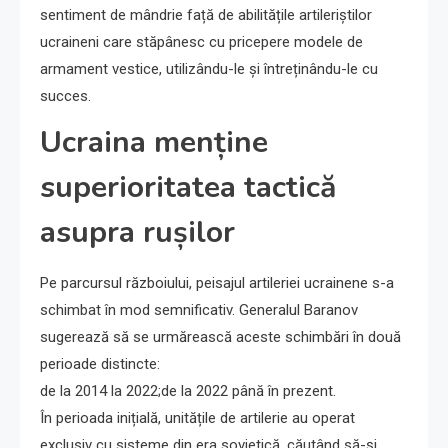
sentiment de mândrie față de abilitățile artileriștilor
ucraineni care stăpânesc cu pricepere modele de
armament vestice, utilizându-le și întreținându-le cu
succes.
Ucraina menține
superioritatea tactică
asupra rușilor
Pe parcursul războiului, peisajul artileriei ucrainene s-a
schimbat în mod semnificativ. Generalul Baranov
sugerează să se urmărească aceste schimbări în două
perioade distincte:
de la 2014 la 2022;de la 2022 până în prezent.
În perioada inițială, unitățile de artilerie au operat
exclusiv cu sisteme din era sovietică, căutând să-și