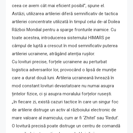
ceea ce avem cât mai eficient posibil”, spune el.
Astăzi, utilizarea artileriei diferă semnificativ de tactica
artileriei concentrate utilizată în timpul celui de-al Doilea
Război Mondial pentru a sparge fronturile inamice. Cu
toate acestea, introducerea sistemului HIMARS pe
câmpul de luptă a crescut în mod semnificativ puterea
artileriei ucrainene, atrăgând atenția rușilor.
Cu lovituri precise, forțele ucrainene au perturbat
logistica adversarilor lor, provocând o lipsă de muniție
care a durat două luni. Artileria ucraineană livrează în
mod constant lovituri devastatoare nu numai asupra
țintelor fizice, ci și asupra moralului forțelor rusești.
„In fiecare zi, există cazuri tactice în care un singur foc
de artilerie distruge un activ al războiului electronic de
mare valoare al inamicului, cum ar fi ‘Zhitel’ sau ‘Redut’.
O lovitură precisă poate distruge un centru de comandă