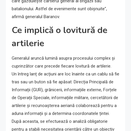
care găzduiește cartierul general al brigăzii sau
batalionului. Astfel de evenimente sunt obișnuite”,
afirmă generalul Baranov.
Ce implică o lovitură de
artilerie
Generalul aruncă lumină asupra procesului complex și
cuprinzător care precede fiecare lovitură de artilerie.
Un întreg lanț de acțiuni are loc înainte ca un cablu să fie
tras sau un buton să fie apăsat. Direcția Principală de
Informații (GUR), grănicerii, informațiile externe, Forțele
de Operații Speciale, informațiile militare, cercetătorii de
artilerie și recunoașterea aeriană colaborează pentru a
aduna informații și a determina coordonatele țintei.
După aceasta, se efectuează o analiză obligatorie
pentru a stabili necesitatea orientării către un obiectiv