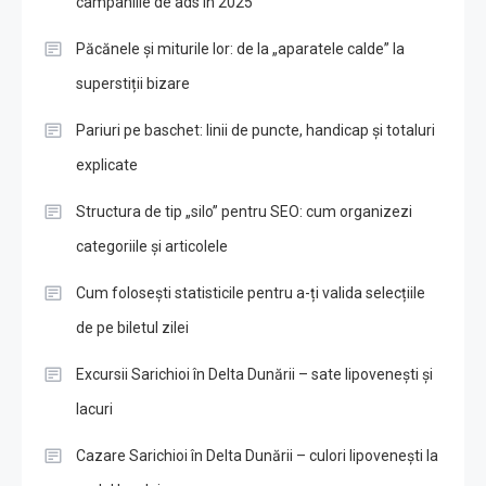
campaniile de ads în 2025
Păcănele și miturile lor: de la „aparatele calde” la
superstiții bizare
Pariuri pe baschet: linii de puncte, handicap și totaluri
explicate
Structura de tip „silo” pentru SEO: cum organizezi
categoriile și articolele
Cum folosești statisticile pentru a-ți valida selecțiile
de pe biletul zilei
Excursii Sarichioi în Delta Dunării – sate lipovenești și
lacuri
Cazare Sarichioi în Delta Dunării – culori lipovenești la