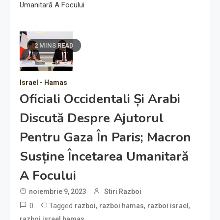
Umanitară A Focului
2 MINS READ
Israel - Hamas
Oficiali Occidentali Și Arabi
Discută Despre Ajutorul
Pentru Gaza În Paris; Macron
Susține Încetarea Umanitară
A Focului
noiembrie 9, 2023
Stiri Razboi
0
Tagged
,
,
,
razboi
razboi hamas
razboi israel
razboi israel hamas