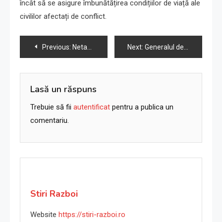
încât să se asigure îmbunătățirea condițiilor de viață ale
civililor afectați de conflict.
Navigare
Previous:
Netanyahu condamnă violența coloniștilor, încercând să împace baza sa
Next:
Generalul de top al lui Biden avertizează Israelul asupra riscurilor într-un război lung în Gaza.
în
articole
Lasă un răspuns
Trebuie să fii
autentificat
pentru a publica un
comentariu.
Stiri Razboi
Website
https://stiri-razboi.ro