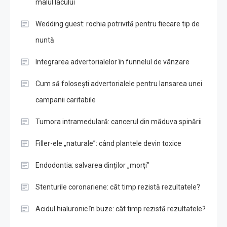
malul lacului
Wedding guest: rochia potrivită pentru fiecare tip de
nuntă
Integrarea advertorialelor în funnelul de vânzare
Cum să folosești advertorialele pentru lansarea unei
campanii caritabile
Tumora intramedulară: cancerul din măduva spinării
Filler-ele „naturale”: când plantele devin toxice
Endodontia: salvarea dinților „morți”
Stenturile coronariene: cât timp rezistă rezultatele?
Acidul hialuronic în buze: cât timp rezistă rezultatele?