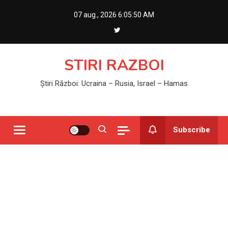
Skip
07 aug., 2026
6:05:50 AM
to
content
STIRI RAZBOI
Știri Război: Ucraina – Rusia, Israel – Hamas
Subscribe