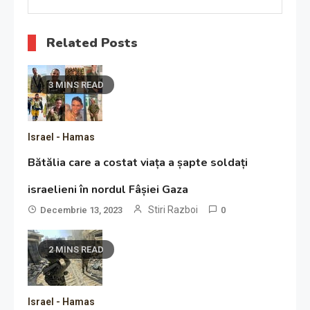
Related Posts
3 MINS READ
Israel - Hamas
Bătălia care a costat viața a șapte soldați
israelieni în nordul Fâșiei Gaza
Stiri Razboi
Decembrie 13, 2023
0
2 MINS READ
Israel - Hamas