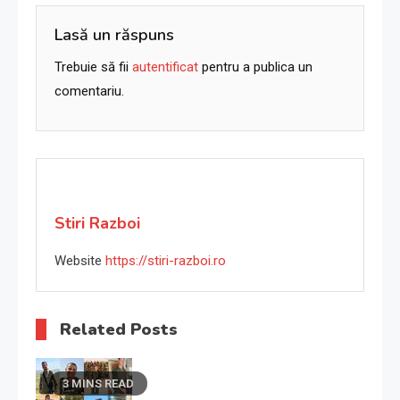
articole
Lasă un răspuns
Trebuie să fii
autentificat
pentru a publica un
comentariu.
Stiri Razboi
Website
https://stiri-razboi.ro
Related Posts
3 MINS READ