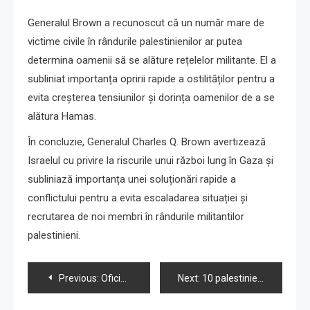
Generalul Brown a recunoscut că un număr mare de
victime civile în rândurile palestinienilor ar putea
determina oamenii să se alăture rețelelor militante. El a
subliniat importanța opririi rapide a ostilităților pentru a
evita creșterea tensiunilor și dorința oamenilor de a se
alătura Hamas.
În concluzie, Generalul Charles Q. Brown avertizează
Israelul cu privire la riscurile unui război lung în Gaza și
subliniază importanța unei soluționări rapide a
conflictului pentru a evita escaladarea situației și
recrutarea de noi membri în rândurile militantilor
palestinieni.
Navigare
Previous:
Oficiali occidentali și arabi discută despre ajutorul pentru Gaza în Paris; Macron susține încetarea umanitară a focului
Next:
10 palestinieni morți, 20 răniți într-un atac aerian israelian în Cisiordania
în