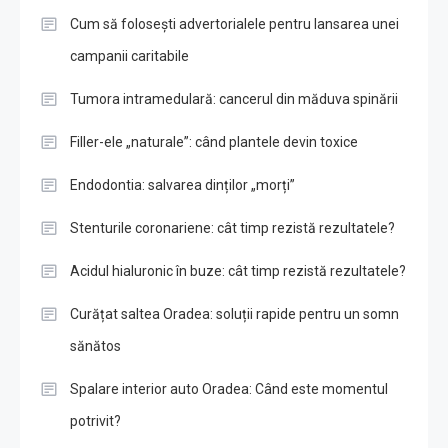
Cum să folosești advertorialele pentru lansarea unei
campanii caritabile
Tumora intramedulară: cancerul din măduva spinării
Filler-ele „naturale”: când plantele devin toxice
Endodontia: salvarea dinților „morți”
Stenturile coronariene: cât timp rezistă rezultatele?
Acidul hialuronic în buze: cât timp rezistă rezultatele?
Curățat saltea Oradea: soluții rapide pentru un somn
sănătos
Spalare interior auto Oradea: Când este momentul
potrivit?