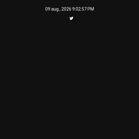
Skip
09 aug., 2026
9:02:57 PM
to
content