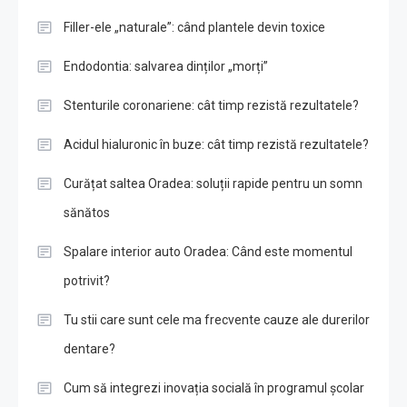
Filler-ele „naturale”: când plantele devin toxice
Endodontia: salvarea dinților „morți”
Stenturile coronariene: cât timp rezistă rezultatele?
Acidul hialuronic în buze: cât timp rezistă rezultatele?
Curățat saltea Oradea: soluții rapide pentru un somn
sănătos
Spalare interior auto Oradea: Când este momentul
potrivit?
Tu stii care sunt cele ma frecvente cauze ale durerilor
dentare?
Cum să integrezi inovația socială în programul școlar