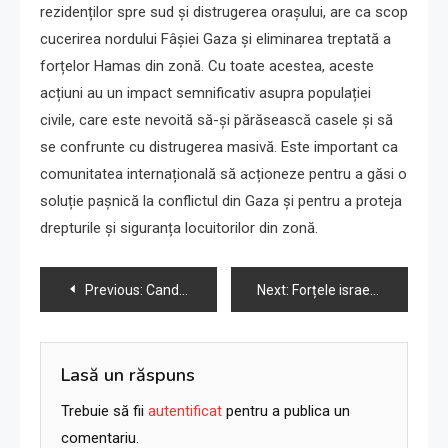
rezidenților spre sud și distrugerea orașului, are ca scop
cucerirea nordului Fâșiei Gaza și eliminarea treptată a
forțelor Hamas din zonă. Cu toate acestea, aceste
acțiuni au un impact semnificativ asupra populației
civile, care este nevoită să-și părăsească casele și să
se confrunte cu distrugerea masivă. Este important ca
comunitatea internațională să acționeze pentru a găsi o
soluție pașnică la conflictul din Gaza și pentru a proteja
drepturile și siguranța locuitorilor din zonă.
Navigare
Previous:
Candidații la dezbaterea prezidențială GOP îi spun lui Netanyahu să „își încheie treaba”
Next:
Forțele israeliene avansează în Gaza City, timpul internațional curge.
în
articole
Lasă un răspuns
Trebuie să fii
autentificat
pentru a publica un
comentariu.