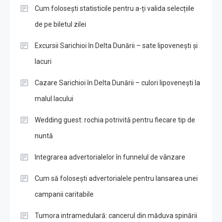
Cum folosești statisticile pentru a-ți valida selecțiile
de pe biletul zilei
Excursii Sarichioi în Delta Dunării – sate lipovenești și
lacuri
Cazare Sarichioi în Delta Dunării – culori lipovenești la
malul lacului
Wedding guest: rochia potrivită pentru fiecare tip de
nuntă
Integrarea advertorialelor în funnelul de vânzare
Cum să folosești advertorialele pentru lansarea unei
campanii caritabile
Tumora intramedulară: cancerul din măduva spinării