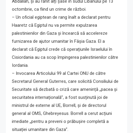
Abdallah, și au rănit alți șase în sudul Libanului pe 13
octombrie, ca fiind un crime de război.
– Un oficial egiptean de rang înalt a declarat pentru
Haaretz că Egiptul nu va permite expulzarea
palestinienilor din Gaza și încearcă să accelereze
furnizarea de ajutor umanitar în Fâșia Gaza. El a
declarat că Egiptul crede că operațiunile Israelului în
Cisiordania au ca scop împingerea palestinienilor către
Iordania.
– Invocarea Articolului 99 al Cartei ONU de către
Secretarul General Guterres, care solicită Consiliului de
Securitate să dezbată o criză care amenință „pacea și
securitatea internațională”, a fost susținută joi de
ministrul de externe al UE, Borrell, și de directorul
general al OMS, Ghebreyesus. Borrell a cerut acțiuni
imediate „pentru a preveni o prăbușire completă a
situației umanitare din Gaza”.