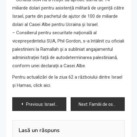
miliarde dolari pentru asistență militară de urgență către
Israel, parte din pachetul de ajutor de 100 de miliarde
dolari al Casei Albe pentru Ucraina și Israel.
– Consilierul pentru securitate națională al
vicepreședintelui SUA, Phil Gordon, s-a întâlnit cu oficiali
palestinieni la Ramallah și a subliniat angajamentul
administrației față de autodeterminarea palestiniană,
conform unei declarații a Casei Albe.
Pentru actualizări de la ziua 62 a războiului dintre Israel
și Hamas, click aici.
Navigare
Previous:
Israel identifică rămășițele lui Dror Kaplun, presupus a fi fost printre ostaticii ținuți în Gaza.
Next:
Familii de ostatici israelieni descifrează codul lui Netanyahu și se confruntă cu toxicul Bibi-ism.
în
articole
Lasă un răspuns