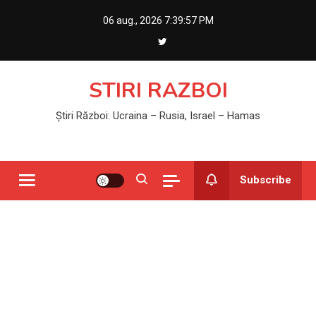
Skip
06 aug., 2026
7:39:58 PM
to
content
STIRI RAZBOI
Știri Război: Ucraina – Rusia, Israel – Hamas
Subscribe