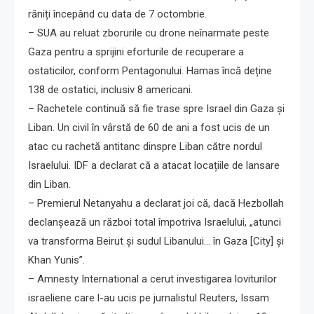
răniți începând cu data de 7 octombrie.
– SUA au reluat zborurile cu drone neînarmate peste
Gaza pentru a sprijini eforturile de recuperare a
ostaticilor, conform Pentagonului. Hamas încă deține
138 de ostatici, inclusiv 8 americani.
– Rachetele continuă să fie trase spre Israel din Gaza și
Liban. Un civil în vârstă de 60 de ani a fost ucis de un
atac cu rachetă antitanc dinspre Liban către nordul
Israelului. IDF a declarat că a atacat locațiile de lansare
din Liban.
– Premierul Netanyahu a declarat joi că, dacă Hezbollah
declanșează un război total împotriva Israelului, „atunci
va transforma Beirut și sudul Libanului… în Gaza [City] și
Khan Yunis”.
– Amnesty International a cerut investigarea loviturilor
israeliene care l-au ucis pe jurnalistul Reuters, Issam