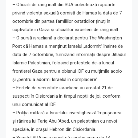
– Oficialii de rang înalt din SUA colectează rapoarte
privind violența sexuală comisă de Hamas la data de 7
octombrie din partea familiilor ostaticilor ținuți în
captivitate în Gaza și oficialilor israelieni de rang înalt.
– O sursă israeliană a declarat pentru The Washington
Post că Hamas a menținut Israelul „adormit” înainte de
data de 7 octombrie, furnizând informații despre Jihadul
Islamic Palestinian, folosind protestele de-a lungul
frontierei Gaza pentru a obișnui IDF cu mulțimile acolo
și „pentru a adormi Israelul în complacere”.
– Forțele de securitate israeliene au arestat 21 de
suspecți în Cisiordania în timpul nopții de joi, conform
unui comunicat al IDF.
– Poliția militară a Israelului investighează împușcarea
și rănirea lui Tariq Abu ‘Abed, un palestinian cu nevoi
speciale, în orașul Hebron din Cisiordania.
– Senatul SUA nu a reușit să aprobe suma de 14