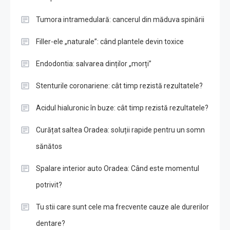
Tumora intramedulară: cancerul din măduva spinării
Filler-ele „naturale”: când plantele devin toxice
Endodontia: salvarea dinților „morți”
Stenturile coronariene: cât timp rezistă rezultatele?
Acidul hialuronic în buze: cât timp rezistă rezultatele?
Curățat saltea Oradea: soluții rapide pentru un somn
sănătos
Spalare interior auto Oradea: Când este momentul
potrivit?
Tu stii care sunt cele ma frecvente cauze ale durerilor
dentare?