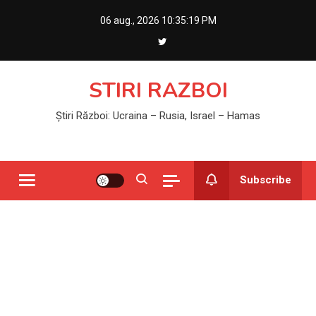
Skip
06 aug., 2026
10:35:19 PM
to
content
STIRI RAZBOI
Știri Război: Ucraina – Rusia, Israel – Hamas
Subscribe