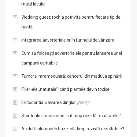
malul lacului
Wedding guest: rochia potrivită pentru fiecare tip de
nuntă
Integrarea advertorialelor în funnelul de vânzare
Cum să folosești advertorialele pentru lansarea unei
campanii caritabile
Tumora intramedulară: cancerul din măduva spinării
Filler-ele „naturale”: când plantele devin toxice
Endodontia: salvarea dinților „morți”
Stenturile coronariene: cât timp rezistă rezultatele?
Acidul hialuronic în buze: cât timp rezistă rezultatele?