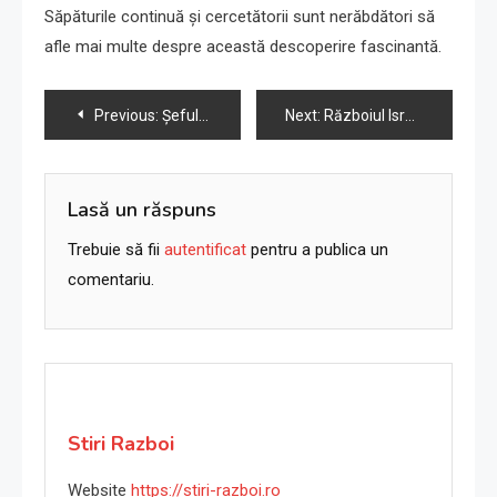
Săpăturile continuă și cercetătorii sunt nerăbdători să
afle mai multe despre această descoperire fascinantă.
Navigare
Previous:
Șeful nuclear al Iranului: Amenințarea ministruilui de a „nucleariza Gaza” confirmă capacitățile Israelului
Next:
Războiul Israelului cu Hamas, după o lună. Ce urmează?
în
articole
Lasă un răspuns
Trebuie să fii
autentificat
pentru a publica un
comentariu.
Stiri Razboi
Website
https://stiri-razboi.ro