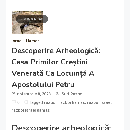
2 MINS READ
Israel - Hamas
Descoperire Arheologică:
Casa Primilor Creștini
Venerată Ca Locuință A
Apostolului Petru
noiembrie 8, 2023
Stiri Razboi
0
Tagged
,
,
,
razboi
razboi hamas
razboi israel
razboi israel hamas
Descoperire arheologică: