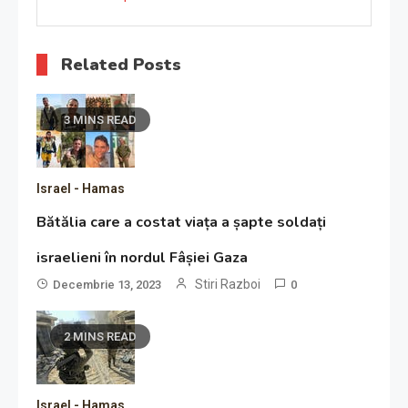
Related Posts
3 MINS READ
Israel - Hamas
Bătălia care a costat viața a șapte soldați
israelieni în nordul Fâșiei Gaza
Stiri Razboi
Decembrie 13, 2023
0
2 MINS READ
Israel - Hamas