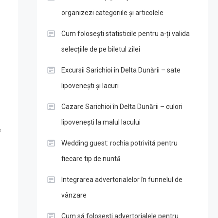
organizezi categoriile și articolele
Cum folosești statisticile pentru a-ți valida
selecțiile de pe biletul zilei
Excursii Sarichioi în Delta Dunării – sate
lipovenești și lacuri
Cazare Sarichioi în Delta Dunării – culori
lipovenești la malul lacului
e
Wedding guest: rochia potrivită pentru
fiecare tip de nuntă
Integrarea advertorialelor în funnelul de
vânzare
Cum să folosești advertorialele pentru