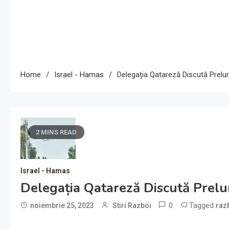
Home
Israel - Hamas
Delegația Qatareză Discută Prelun
2 MINS READ
Israel - Hamas
Delegația Qatareză Discută Prelun
0
Tagged
noiembrie 25, 2023
Stiri Razboi
raz