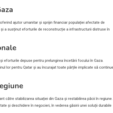
Gaza
oferind ajutor umanitar și sprijin financiar populației afectate de
i a susținut eforturile de reconstrucție a infrastructurii distruse în
onale
și eforturile depuse pentru prelungirea încetării focului în Gaza.
nul lor pentru Qatar și au încurajat toate părțile implicate să continu
regiune
t către stabilizarea situației din Gaza și restabilirea păcii în regiune.
ate și deschidere în negocieri, în vederea găsirii unei soluții durabile