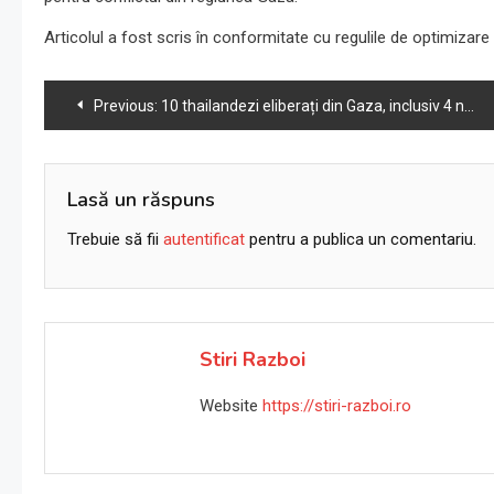
Articolul a fost scris în conformitate cu regulile de optimizar
Navigare
Previous:
10 thailandezi eliberați din Gaza, inclusiv 4 neincluși în lista de captivi.
în
articole
Lasă un răspuns
Trebuie să fii
autentificat
pentru a publica un comentariu.
Stiri Razboi
Website
https://stiri-razboi.ro