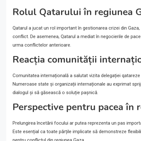
Rolul Qatarului în regiunea 
Qatarul a jucat un rol important în gestionarea crizei din Gaza, 
conflict. De asemenea, Qatarul a mediat în negocierile de pace ș
urma conflictelor anterioare.
Reacția comunității internați
Comunitatea internațională a salutat vizita delegației qatareze 
Numeroase state și organizații internaționale au exprimat spriji
dialogul și să găsească o soluție pașnică.
Perspective pentru pacea în 
Prelungirea încetării focului ar putea reprezenta un pas importan
Este esențial ca toate părțile implicate să demonstreze flexibilit
pentru conflictul din regiunea Gaza.