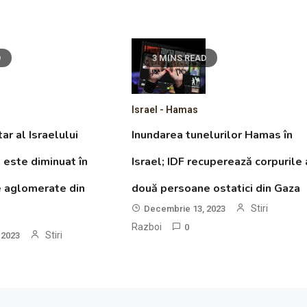
D
3 MINS READ
Israel - Hamas
ar al Israelului
Inundarea tunelurilor Hamas în
este diminuat în
Israel; IDF recuperează corpurile 
e aglomerate din
două persoane ostatici din Gaza
Stiri
Decembrie 13, 2023
Razboi
0
Stiri
 2023