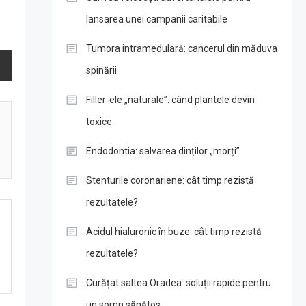
lansarea unei campanii caritabile
Tumora intramedulară: cancerul din măduva
spinării
Filler-ele „naturale”: când plantele devin
toxice
Endodontia: salvarea dinților „morți”
Stenturile coronariene: cât timp rezistă
rezultatele?
Acidul hialuronic în buze: cât timp rezistă
rezultatele?
Curățat saltea Oradea: soluții rapide pentru
un somn sănătos