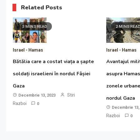
Related Posts
3 MINS READ
2 MINS REA
Israel - Hamas
Israel - Hamas
Bătălia care a costat viața a șapte
Avantajul milit
soldați israelieni în nordul Fâșiei
asupra Hamas 
Gaza
zonele urban
Stiri
Decembrie 13, 2023
nordul Gaza
Razboi
0
Decembrie 13,
Razboi
0