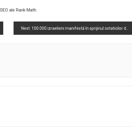
e SEO ale Rank Math.
Next:
100.000 izraelieni manifestă în sprijinul ostaticilor din Gaza în timpul încetării focului