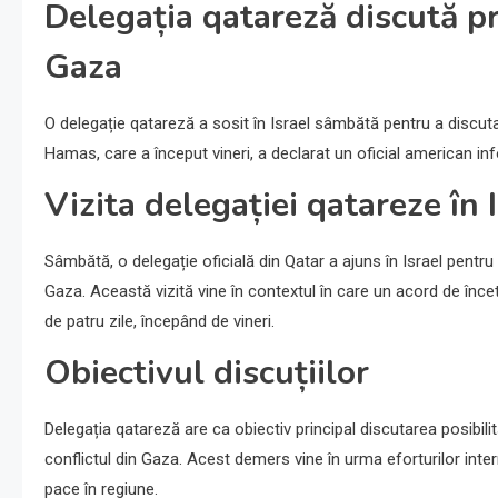
Delegația qatareză discută pre
Gaza
O delegație qatareză a sosit în Israel sâmbătă pentru a discuta po
Hamas, care a început vineri, a declarat un oficial american info
Vizita delegației qatareze în 
Sâmbătă, o delegație oficială din Qatar a ajuns în Israel pentru a
Gaza. Această vizită vine în contextul în care un acord de înceta
de patru zile, începând de vineri.
Obiectivul discuțiilor
Delegația qatareză are ca obiectiv principal discutarea posibilită
conflictul din Gaza. Acest demers vine în urma eforturilor inter
pace în regiune.