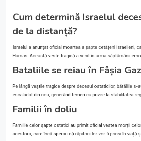
Cum determină Israelul deces
de la distanță?
Israelul a anunțat oficial moartea a șapte cetățeni israelieni, cat
Hamas. Această veste tragică a venit în urma săptămânii emoțion
Bataliile se reiau în Fâșia Ga
Pe lângă veștile tragice despre decesul ostaticilor, bătăliile s-a
escaladat din nou, generând temeri cu privire la stabilitatea regi
Familii în doliu
Familile celor șapte ostatici au primit oficial vestea morții cel
acestora, care încă sperau că răpitorii lor vor fi prinși în viață ș