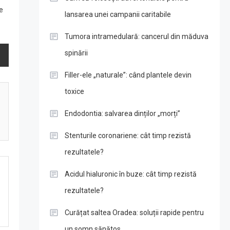
e
lansarea unei campanii caritabile
Tumora intramedulară: cancerul din măduva
spinării
Filler-ele „naturale”: când plantele devin
toxice
Endodontia: salvarea dinților „morți”
Stenturile coronariene: cât timp rezistă
rezultatele?
Acidul hialuronic în buze: cât timp rezistă
rezultatele?
Curățat saltea Oradea: soluții rapide pentru
un somn sănătos