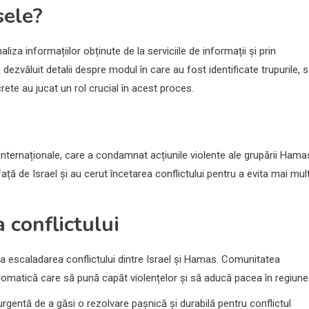
sele?
liza informațiilor obținute de la serviciile de informații și prin
 dezvăluit detalii despre modul în care au fost identificate trupurile, 
ete au jucat un rol crucial în acest proces.
internaționale, care a condamnat acțiunile violente ale grupării Hama
față de Israel și au cerut încetarea conflictului pentru a evita mai mul
a conflictului
e la escaladarea conflictului dintre Israel și Hamas. Comunitatea
iplomatică care să pună capăt violențelor și să aducă pacea în regiune
entă de a găsi o rezolvare pașnică și durabilă pentru conflictul