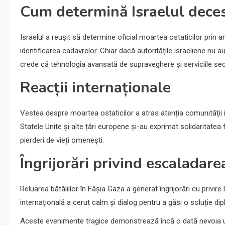
Cum determină Israelul dece
Israelul a reușit să determine oficial moartea ostaticilor prin ana
identificarea cadavrelor. Chiar dacă autoritățile israeliene nu au
crede că tehnologia avansată de supraveghere și serviciile secr
Reacții internaționale
Vestea despre moartea ostaticilor a atras atenția comunității 
Statele Unite și alte țări europene și-au exprimat solidaritatea 
pierderi de vieți omenești.
Îngrijorări privind escaladare
Reluarea bătăliilor în Fâșia Gaza a generat îngrijorări cu privir
internațională a cerut calm și dialog pentru a găsi o soluție d
Aceste evenimente tragice demonstrează încă o dată nevoia urg