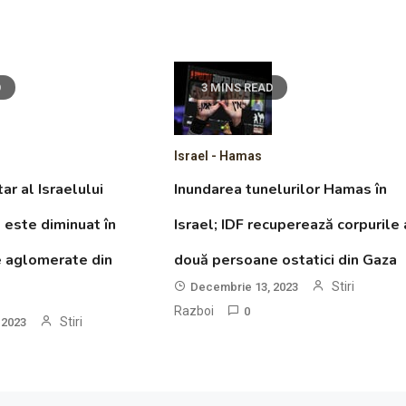
D
3 MINS READ
Israel - Hamas
ar al Israelului
Inundarea tunelurilor Hamas în
este diminuat în
Israel; IDF recuperează corpurile 
e aglomerate din
două persoane ostatici din Gaza
Stiri
Decembrie 13, 2023
Razboi
0
Stiri
 2023