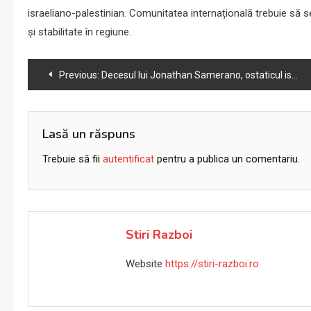
israeliano-palestinian. Comunitatea internațională trebuie să s
și stabilitate în regiune.
Navigare
Previous:
Decesul lui Jonathan Samerano, ostaticul israelian, a fost comunicat familiei
în
articole
Lasă un răspuns
Trebuie să fii
autentificat
pentru a publica un comentariu.
Stiri Razboi
Website
https://stiri-razboi.ro