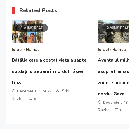
Related Posts
3 MINS READ
2 MINS REA
Israel - Hamas
Israel - Hamas
Bătălia care a costat viața a șapte
Avantajul milit
soldați israelieni în nordul Fâșiei
asupra Hamas 
Gaza
zonele urban
Stiri
Decembrie 13, 2023
nordul Gaza
Razboi
0
Decembrie 13,
Razboi
0