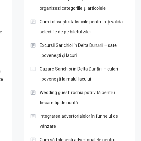
organizezi categoriile și articolele
Cum folosești statisticile pentru a-ți valida
se
selecțiile de pe biletul zilei
Excursii Sarichioi în Delta Dunării – sate
lipovenești și lacuri
Cazare Sarichioi în Delta Dunării – culori
s.
te
lipovenești la malul lacului
Wedding guest: rochia potrivită pentru
fiecare tip de nuntă
Integrarea advertorialelor în funnelul de
vânzare
.
Cum să folosești advertorialele pentru