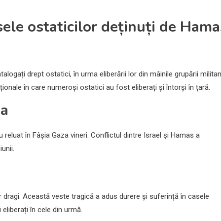
ele ostaticilor deținuți de Hama
alogați drept ostatici, în urma eliberării lor din mâinile grupării milita
ale în care numeroși ostatici au fost eliberați și întorși în țară.
za
u reluat în Fâșia Gaza vineri. Conflictul dintre Israel și Hamas a
unii.
or dragi. Această veste tragică a adus durere și suferință în casele
i eliberați în cele din urmă.