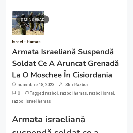
3 MINS READ
Israel - Hamas
Armata Israeliană Suspendă
Soldat Ce A Aruncat Grenadă
La O Moschee În Cisiordania
noiembrie 18, 2023
Stiri Razboi
0
Tagged
,
,
,
razboi
razboi hamas
razboi israel
razboi israel hamas
Armata israeliană
suspendă soldat ce a