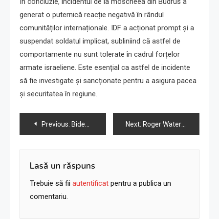
În concluzie, incidentul de la moscheea din Budrus a
generat o puternică reacție negativă în rândul
comunităților internaționale. IDF a acționat prompt și a
suspendat soldatul implicat, subliniind că astfel de
comportamente nu sunt tolerate în cadrul forțelor
armate israeliene. Este esențial ca astfel de incidente
să fie investigate și sancționate pentru a asigura pacea
și securitatea în regiune.
Navigare
Previous:
Biden: Vize interzise pentru „extremiștii” israelieni care atacă palestinienii în Cisiordania
Next:
Roger Waters: Nu nega atrocitățile Hamas din 7 octombrie
în
articole
Lasă un răspuns
Trebuie să fii
autentificat
pentru a publica un
comentariu.