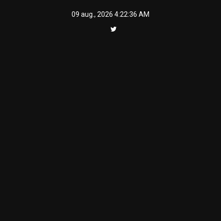
Skip
09 aug., 2026
4:22:36 AM
to
content