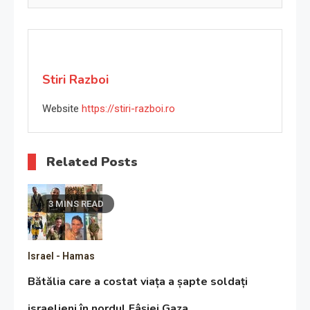
Stiri Razboi
Website
https://stiri-razboi.ro
Related Posts
3 MINS READ
Israel - Hamas
Bătălia care a costat viața a șapte soldați
israelieni în nordul Fâșiei Gaza