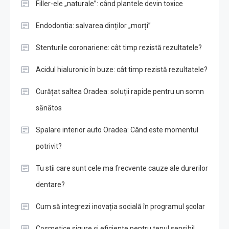
Filler-ele „naturale”: când plantele devin toxice
Endodontia: salvarea dinților „morți”
Stenturile coronariene: cât timp rezistă rezultatele?
Acidul hialuronic în buze: cât timp rezistă rezultatele?
Curățat saltea Oradea: soluții rapide pentru un somn
sănătos
Spalare interior auto Oradea: Când este momentul
potrivit?
Tu stii care sunt cele ma frecvente cauze ale durerilor
dentare?
Cum să integrezi inovația socială în programul școlar
Cosmetice sigure și eficiente pentru tenul sensibil