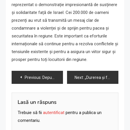
reprezentat o demonstrație impresionantă de susținere
și solidaritate față de Israel. Cei 200.000 de oameni
prezenți au vrut să transmită un mesaj clar de
condamnare a violenței și de sprijin pentru pacea și
securitatea în regiune. Este important ca eforturile
internaționale să continue pentru a rezolva conflictele și
tensiunile existente și pentru a asigura un viitor sigur și
prosper pentru toți locuitorii din regiune.
Navigare
Previous:
Deputații israelieni cer Occidentului să „primească” refugiații din Gaza
Next:
„Durerea și frica familiilor ostaticilor din Israel”
în
articole
Lasă un răspuns
Trebuie să fii
autentificat
pentru a publica un
comentariu.