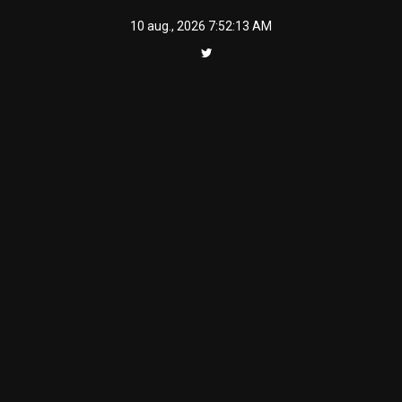
Skip
10 aug., 2026
7:52:13 AM
to
content