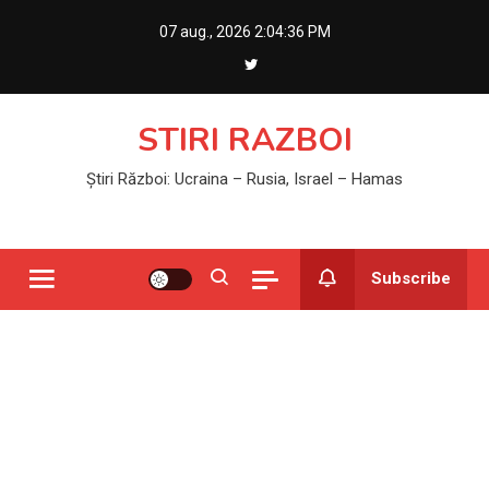
Skip
07 aug., 2026
2:04:36 PM
to
content
STIRI RAZBOI
Știri Război: Ucraina – Rusia, Israel – Hamas
Subscribe