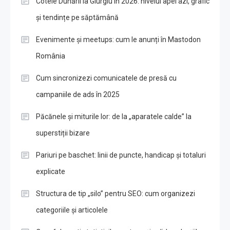
Cotele Dunării la Giurgiu în 2026: nivelul apei azi, grafic
și tendințe pe săptămână
Evenimente și meetups: cum le anunți în Mastodon
România
Cum sincronizezi comunicatele de presă cu
campaniile de ads în 2025
Păcănele și miturile lor: de la „aparatele calde” la
superstiții bizare
Pariuri pe baschet: linii de puncte, handicap și totaluri
explicate
Structura de tip „silo” pentru SEO: cum organizezi
categoriile și articolele