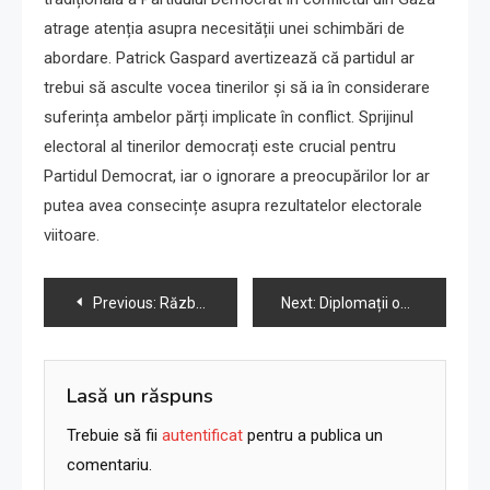
atrage atenția asupra necesității unei schimbări de
abordare. Patrick Gaspard avertizează că partidul ar
trebui să asculte vocea tinerilor și să ia în considerare
suferința ambelor părți implicate în conflict. Sprijinul
electoral al tinerilor democrați este crucial pentru
Partidul Democrat, iar o ignorare a preocupărilor lor ar
putea avea consecințe asupra rezultatelor electorale
viitoare.
Navigare
Previous:
Războiul Israel-Hamas se răspândește în scena culinară din N.Y.C.
Next:
Diplomații occidentali: Gaza, aproape de o catastrofă medicală, semne de izbucnire a bolilor
în
articole
Lasă un răspuns
Trebuie să fii
autentificat
pentru a publica un
comentariu.