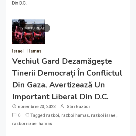
Din D.C.
2 MINS READ
Israel - Hamas
Vechiul Gard Dezamăgește
Tinerii Democrați În Conflictul
Din Gaza, Avertizează Un
Important Liberal Din D.C.
noiembrie 23, 2023
Stiri Razboi
0
Tagged
,
,
,
razboi
razboi hamas
razboi israel
razboi israel hamas