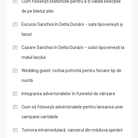
Cum folosești statisticile pentru a-ți valida selecțiile
de pe biletul zilei
Excursii Sarichioi în Delta Dunării – sate lipovenești și
lacuri
Cazare Sarichioi în Delta Dunării – culori lipovenești la
malul lacului
Wedding guest: rochia potrivită pentru fiecare tip de
nuntă
Integrarea advertorialelor în funnelul de vânzare
Cum să folosești advertorialele pentru lansarea unei
campanii caritabile
Tumora intramedulară: cancerul din măduva spinării