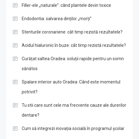
Filler-ele „naturale”: când plantele devin toxice
Endodontia: salvarea dinților „morți”
Stenturile coronariene: cât timp rezistă rezultatele?
Acidul hialuronic în buze: cât timp rezistă rezultatele?
Curățat saltea Oradea: soluții rapide pentru un somn
sănătos
Spalare interior auto Oradea: Când este momentul
potrivit?
Tu stii care sunt cele ma frecvente cauze ale durerilor
dentare?
Cum să integrezi inovația socială în programul școlar