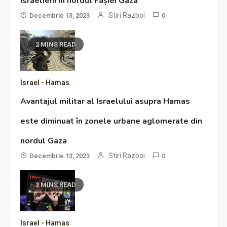
israelieni în nordul Fâșiei Gaza
Stiri Razboi
Decembrie 13, 2023
0
2 MINS READ
Israel - Hamas
Avantajul militar al Israelului asupra Hamas
este diminuat în zonele urbane aglomerate din
nordul Gaza
Stiri Razboi
Decembrie 13, 2023
0
3 MINS READ
Israel - Hamas