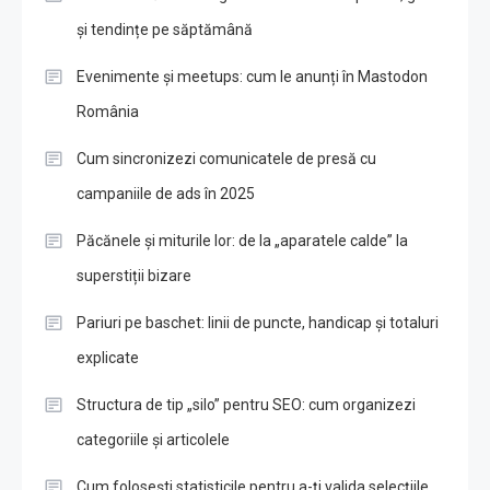
și tendințe pe săptămână
Evenimente și meetups: cum le anunți în Mastodon
România
Cum sincronizezi comunicatele de presă cu
campaniile de ads în 2025
Păcănele și miturile lor: de la „aparatele calde” la
superstiții bizare
Pariuri pe baschet: linii de puncte, handicap și totaluri
explicate
Structura de tip „silo” pentru SEO: cum organizezi
categoriile și articolele
Cum folosești statisticile pentru a-ți valida selecțiile