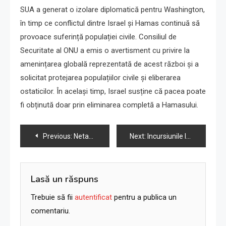
SUA a generat o izolare diplomatică pentru Washington,
în timp ce conflictul dintre Israel și Hamas continuă să
provoace suferință populației civile. Consiliul de
Securitate al ONU a emis o avertisment cu privire la
amenințarea globală reprezentată de acest război și a
solicitat protejarea populațiilor civile și eliberarea
ostaticilor. În același timp, Israel susține că pacea poate
fi obținută doar prin eliminarea completă a Hamasului.
Navigare
Previous:
Netanyahu și aliații săi sunt anti-economici și anti-sioniști | Opinie
Next:
Incursiunile IDF sunt mai frecvente și violente. Tabăra de refugiați Jenin devine Micul Gaza
în
articole
Lasă un răspuns
Trebuie să fii
autentificat
pentru a publica un
comentariu.