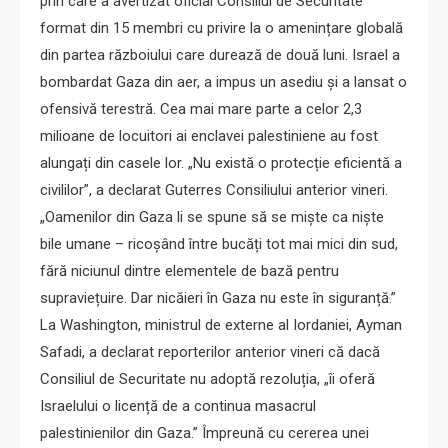
prin care a avertizat oficial Consiliul de Securitate
format din 15 membri cu privire la o amenințare globală
din partea războiului care durează de două luni. Israel a
bombardat Gaza din aer, a impus un asediu și a lansat o
ofensivă terestră. Cea mai mare parte a celor 2,3
milioane de locuitori ai enclavei palestiniene au fost
alungați din casele lor. „Nu există o protecție eficientă a
civililor”, a declarat Guterres Consiliului anterior vineri.
„Oamenilor din Gaza li se spune să se miște ca niște
bile umane – ricoșând între bucăți tot mai mici din sud,
fără niciunul dintre elementele de bază pentru
supraviețuire. Dar nicăieri în Gaza nu este în siguranță.”
La Washington, ministrul de externe al Iordaniei, Ayman
Safadi, a declarat reporterilor anterior vineri că dacă
Consiliul de Securitate nu adoptă rezoluția, „îi oferă
Israelului o licență de a continua masacrul
palestinienilor din Gaza.” Împreună cu cererea unei