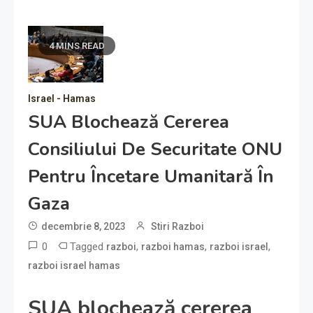
4 MINS READ
Israel - Hamas
SUA Blochează Cererea
Consiliului De Securitate ONU
Pentru Încetare Umanitară În
Gaza
decembrie 8, 2023
Stiri Razboi
0
Tagged
,
,
,
razboi
razboi hamas
razboi israel
razboi israel hamas
SUA blochează cererea