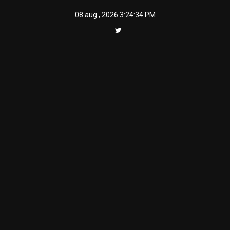
Skip
08 aug., 2026
3:24:35 PM
to
content