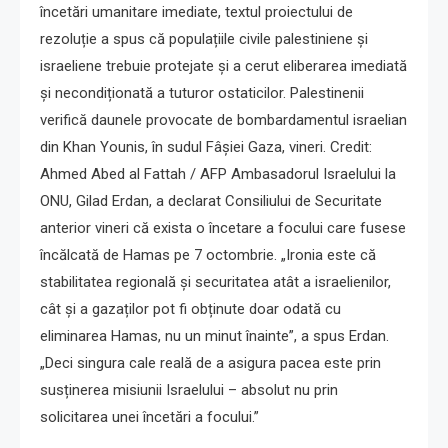
încetări umanitare imediate, textul proiectului de
rezoluție a spus că populațiile civile palestiniene și
israeliene trebuie protejate și a cerut eliberarea imediată
și necondiționată a tuturor ostaticilor. Palestinenii
verifică daunele provocate de bombardamentul israelian
din Khan Younis, în sudul Fâșiei Gaza, vineri. Credit:
Ahmed Abed al Fattah / AFP Ambasadorul Israelului la
ONU, Gilad Erdan, a declarat Consiliului de Securitate
anterior vineri că exista o încetare a focului care fusese
încălcată de Hamas pe 7 octombrie. „Ironia este că
stabilitatea regională și securitatea atât a israelienilor,
cât și a gazaților pot fi obținute doar odată cu
eliminarea Hamas, nu un minut înainte”, a spus Erdan.
„Deci singura cale reală de a asigura pacea este prin
susținerea misiunii Israelului – absolut nu prin
solicitarea unei încetări a focului.”