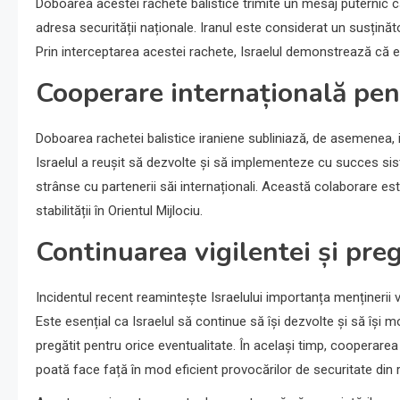
Doboarea acestei rachete balistice trimite un mesaj puternic cătr
adresa securității naționale. Iranul este considerat un susținăto
Prin interceptarea acestei rachete, Israelul demonstrează că 
Cooperare internațională pen
Doboarea rachetei balistice iraniene subliniază, de asemenea, i
Israelul a reușit să dezvolte și să implementeze cu succes sist
strânse cu partenerii săi internaționali. Această colaborare e
stabilității în Orientul Mijlociu.
Continuarea vigilentei și pregă
Incidentul recent reamintește Israelului importanța menținerii vig
Este esențial ca Israelul să continue să își dezvolte și să își
pregătit pentru orice eventualitate. În același timp, cooperarea c
poată face față în mod eficient provocărilor de securitate din 