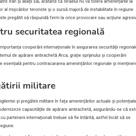
e Iran și aliații săi, arătând că Israelul nu va tolera amenințările la
r al mișcărilor teroriste și o sursă majoră de instabilitate în regiune.
este pregătit să răspundă ferm la orice provocare sau acțiune agresiv
tru securitatea regională
mportanța cooperării internaționale în asigurarea securității regional
emul de apărare antirachetă Arca, grație sprijinului și cooperării
ste esențială pentru contracararea amenințărilor regionale și menține
tirii militare
ilentei și pregătirii militare în fața amenințărilor actuale și potențiale
 modernizeze capacitățile de apărare antirachetă, asigurându-se că est
u partenerii internaționali trebuie să fie întărită, astfel încât să se
regiune.