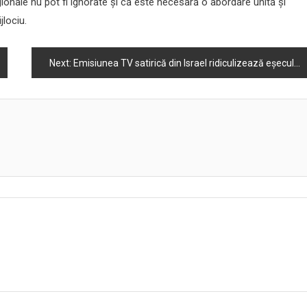
nale nu pot fi ignorate și că este necesară o abordare unită și
jlociu.
Next:
Emisiunea TV satirică din Israel ridiculizează eșecul ONU de a condamna crimele sexuale ale Hamas