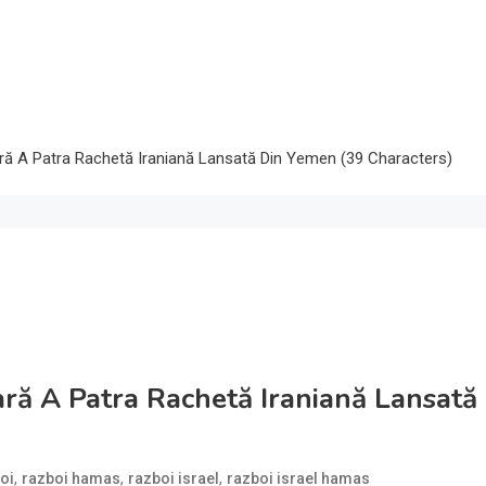
ară A Patra Rachetă Iraniană Lansată Din Yemen (39 Characters)
ară A Patra Rachetă Iraniană Lansată
,
,
,
oi
razboi hamas
razboi israel
razboi israel hamas