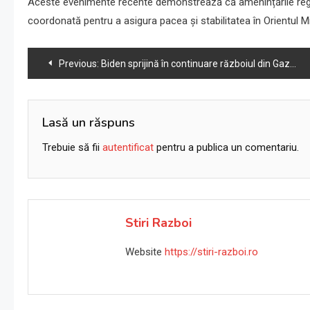
Aceste evenimente recente demonstrează că amenințările regio
coordonată pentru a asigura pacea și stabilitatea în Orientul Mi
Navigare
Previous:
Biden sprijină în continuare războiul din Gaza al Israelului, dar îi limitează amploarea.
în
articole
Lasă un răspuns
Trebuie să fii
autentificat
pentru a publica un comentariu.
Stiri Razboi
Website
https://stiri-razboi.ro