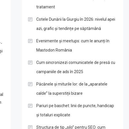
tratament
Cotele Dunării la Giurgiu în 2026: nivelul apei
azi, grafic și tendințe pe săptămână
Evenimente și meetups: cum le anunți în
r-
Mastodon România
și
Cum sincronizezi comunicatele de presă cu
campaniile de ads în 2025
Păcănele și miturile lor: de la „aparatele
calde” la superstiții bizare
al
e.
Pariuri pe baschet: linii de puncte, handicap
și totaluri explicate
Structura de tip „silo” pentru SEO: cum