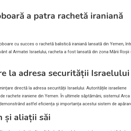
oboară a patra rachetă iraniană
doboare cu succes o rachetă balistică iraniană lansată din Yemen, înt
vânt al Armatei Israelului, racheta a fost lansată din zona Mării Roșii 
 la adresa securității Israelului
are directă la adresa securității Israelului. Autoritățile israeliene
i de rachete iraniene din Yemen. În ultimele săptămâni, sistemul Arca 
e, demonstrând astfel eficiența și importanța acestui sistem de apărar
și aliații săi