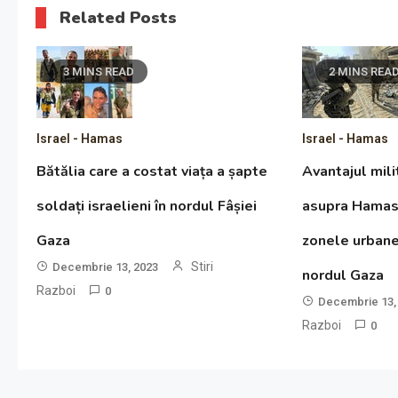
Related Posts
3 MINS READ
2 MINS REA
Israel - Hamas
Israel - Hamas
Bătălia care a costat viața a șapte
Avantajul milit
soldați israelieni în nordul Fâșiei
asupra Hamas 
Gaza
zonele urban
Stiri
Decembrie 13, 2023
nordul Gaza
Razboi
0
Decembrie 13,
Razboi
0