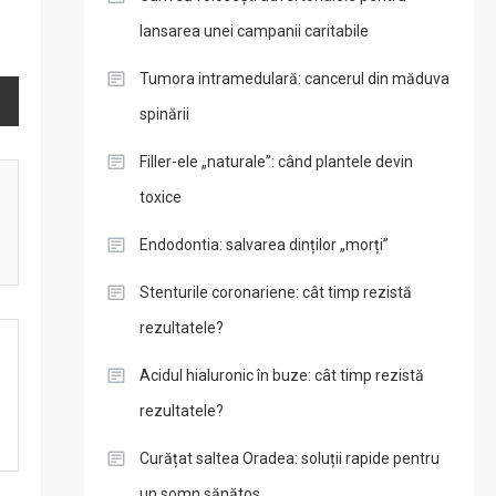
lansarea unei campanii caritabile
Tumora intramedulară: cancerul din măduva
spinării
Filler-ele „naturale”: când plantele devin
toxice
Endodontia: salvarea dinților „morți”
Stenturile coronariene: cât timp rezistă
rezultatele?
Acidul hialuronic în buze: cât timp rezistă
rezultatele?
Curățat saltea Oradea: soluții rapide pentru
un somn sănătos