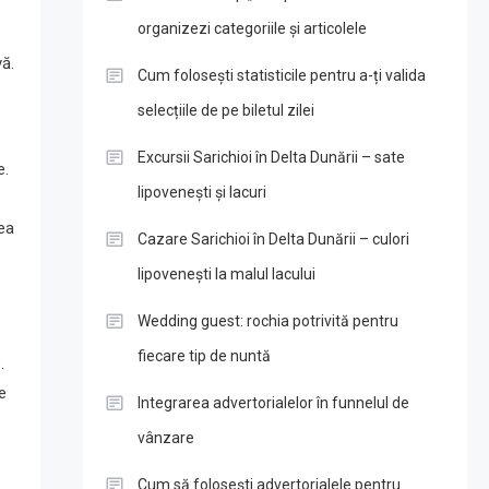
organizezi categoriile și articolele
ă.
Cum folosești statisticile pentru a-ți valida
selecțiile de pe biletul zilei
Excursii Sarichioi în Delta Dunării – sate
e.
lipovenești și lacuri
rea
Cazare Sarichioi în Delta Dunării – culori
lipovenești la malul lacului
Wedding guest: rochia potrivită pentru
fiecare tip de nuntă
.
e
Integrarea advertorialelor în funnelul de
vânzare
Cum să folosești advertorialele pentru