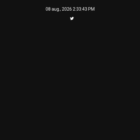
Skip
08 aug., 2026
2:33:43 PM
to
content