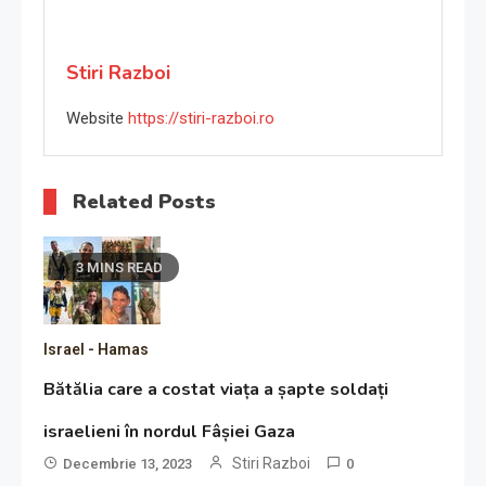
Stiri Razboi
Website
https://stiri-razboi.ro
Related Posts
3 MINS READ
Israel - Hamas
Bătălia care a costat viața a șapte soldați
israelieni în nordul Fâșiei Gaza
Stiri Razboi
Decembrie 13, 2023
0