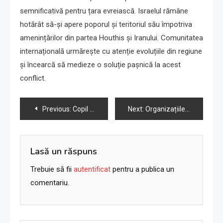
semnificativă pentru țara evreiască. Israelul rămâne
hotărât să-și apere poporul și teritoriul său împotriva
amenințărilor din partea Houthis și Iranului. Comunitatea
internațională urmărește cu atenție evoluțiile din regiune
și încearcă să medieze o soluție pașnică la acest
conflict.
Navigare
Previous:
Copil israelian considerat mort este ținut în captivitate în Gaza, părinții află
Next:
Organizațiile israeliene pentru drepturile omului cer încetarea focului, eliberarea ostaticilor și soluții politice în conflict
în
articole
Lasă un răspuns
Trebuie să fii
autentificat
pentru a publica un
comentariu.