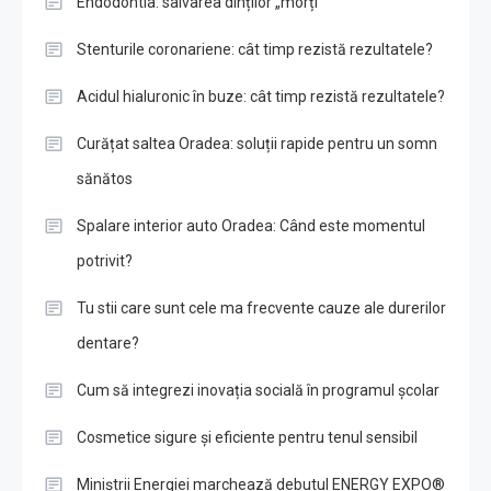
Endodontia: salvarea dinților „morți”
Stenturile coronariene: cât timp rezistă rezultatele?
Acidul hialuronic în buze: cât timp rezistă rezultatele?
Curățat saltea Oradea: soluții rapide pentru un somn
sănătos
Spalare interior auto Oradea: Când este momentul
potrivit?
Tu stii care sunt cele ma frecvente cauze ale durerilor
dentare?
Cum să integrezi inovația socială în programul școlar
Cosmetice sigure și eficiente pentru tenul sensibil
Miniștrii Energiei marchează debutul ENERGY EXPO®