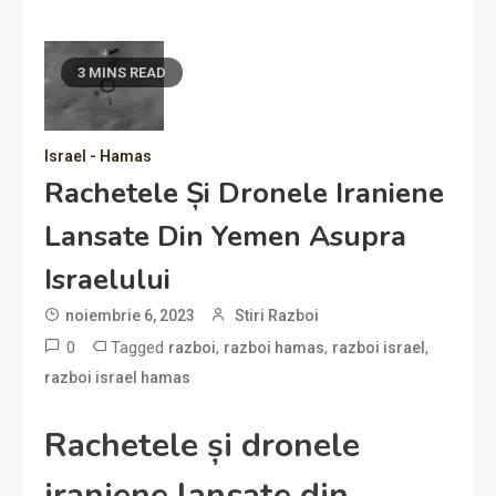
3 MINS READ
Israel - Hamas
Rachetele Și Dronele Iraniene
Lansate Din Yemen Asupra
Israelului
noiembrie 6, 2023
Stiri Razboi
0
Tagged
,
,
,
razboi
razboi hamas
razboi israel
razboi israel hamas
Rachetele și dronele
iraniene lansate din