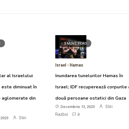
D
3 MINS READ
Israel - Hamas
ar al Israelului
Inundarea tunelurilor Hamas în
este diminuat în
Israel; IDF recuperează corpurile 
e aglomerate din
două persoane ostatici din Gaza
Stiri
Decembrie 13, 2023
Razboi
0
Stiri
 2023