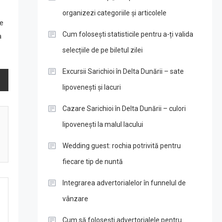
organizezi categoriile și articolele
le
Cum folosești statisticile pentru a-ți valida
a
selecțiile de pe biletul zilei
Excursii Sarichioi în Delta Dunării – sate
lipovenești și lacuri
Cazare Sarichioi în Delta Dunării – culori
lipovenești la malul lacului
Wedding guest: rochia potrivită pentru
fiecare tip de nuntă
Integrarea advertorialelor în funnelul de
vânzare
Cum să folosești advertorialele pentru