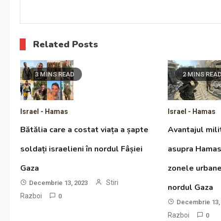
Related Posts
3 MINS READ
2 MINS REA
Israel - Hamas
Israel - Hamas
Bătălia care a costat viața a șapte
Avantajul milit
soldați israelieni în nordul Fâșiei
asupra Hamas 
Gaza
zonele urban
Stiri
Decembrie 13, 2023
nordul Gaza
Razboi
0
Decembrie 13,
Razboi
0