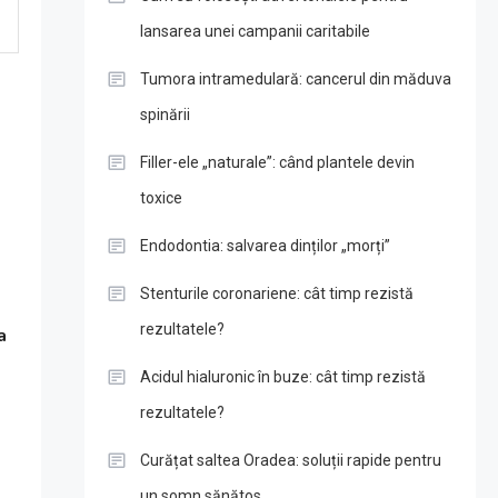
lansarea unei campanii caritabile
Tumora intramedulară: cancerul din măduva
spinării
Filler-ele „naturale”: când plantele devin
toxice
Endodontia: salvarea dinților „morți”
Stenturile coronariene: cât timp rezistă
rezultatele?
a
Acidul hialuronic în buze: cât timp rezistă
rezultatele?
Curățat saltea Oradea: soluții rapide pentru
un somn sănătos