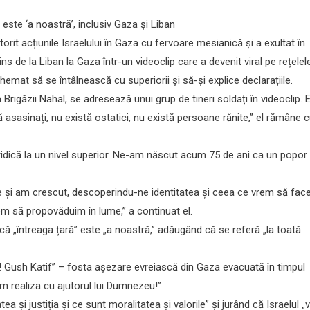
 este ‘a noastră’, inclusiv Gaza și Liban
orit acțiunile Israelului în Gaza cu fervoare mesianică și a exultat în
tins de la Liban la Gaza într-un videoclip care a devenit viral pe rețelel
hemat să se întâlnească cu superiorii și să-și explice declarațiile.
igăzii Nahal, se adresează unui grup de tineri soldați în videoclip. E
 asasinați, nu există ostatici, nu există persoane rănite,” el rămâne 
e ridică la un nivel superior. Ne-am născut acum 75 de ani ca un popor
re și am crescut, descoperindu-ne identitatea și ceea ce vrem să fa
rem să propovăduim în lume,” a continuat el.
că „întreaga țară” este „a noastră,” adăugând că se referă „la toată
l! Gush Katif” – fosta așezare evreiască din Gaza evacuată în timpul
m realiza cu ajutorul lui Dumnezeu!”
și justiția și ce sunt moralitatea și valorile” și jurând că Israelul „