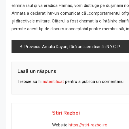
elimina răul și va eradica Hamas, vom distruge pe dușmanii noștr
Armata a declarat într-un comunicat că „comportamentul ofițer
și directivele militare. Ofițerul a fost chemat la o întâlnire cla
permite acest tip de discurs inacceptabil printre membrii săi, î
Navigare
Previous:
Amalia Dayan, fără antisemitism în N.Y.C. Până la 7 octombrie
în
articole
Lasă un răspuns
Trebuie să fii
autentificat
pentru a publica un comentariu.
Stiri Razboi
Website
https://stiri-razboi.ro