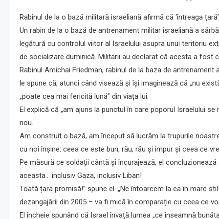
Rabinul de la o bază militară israeliană afirmă că ‘întreaga țară’
Un rabin de la o bază de antrenament militar israeliană a sărbăt
legătură cu controlul viitor al Israelului asupra unui teritoriu ex
de socializare duminică. Militarii au declarat că acesta a fost c
Rabinul Amichai Friedman, rabinul de la baza de antrenament a Br
le spune că, atunci când visează și își imaginează că „nu există
„poate cea mai fericită lună” din viața lui.
El explică că „am ajuns la punctul în care poporul Israelului s
nou.
Am construit o bază, am început să lucrăm la trupurile noast
cu noi înșine: ceea ce este bun, rău, rău și impur și ceea ce v
Pe măsură ce soldații cântă și încurajează, el concluzionează 
aceasta… inclusiv Gaza, inclusiv Liban!
Toată țara promisă!” spune el. „Ne întoarcem la ea în mare sti
dezangajării din 2005 – va fi mică în comparație cu ceea ce vo
El încheie spunând că Israel învață lumea „ce înseamnă bunătatea 