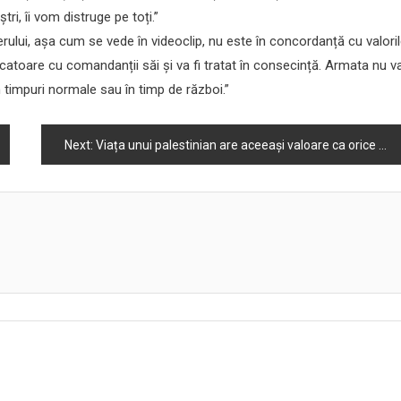
i, îi vom distruge pe toți.”
ului, așa cum se vede în videoclip, nu este în concordanță cu valori
rificatoare cu comandanții săi și va fi tratat în consecință. Armata nu v
n timpuri normale sau în timp de război.”
Next:
Viața unui palestinian are aceeași valoare ca orice altă viață