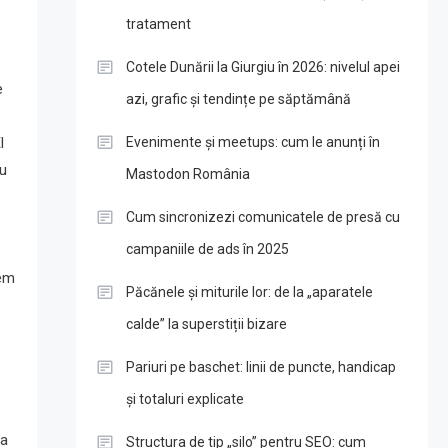
tratament
Cotele Dunării la Giurgiu în 2026: nivelul apei
e
azi, grafic și tendințe pe săptămână
l
Evenimente și meetups: cum le anunți în
cu
Mastodon România
Cum sincronizezi comunicatele de presă cu
campaniile de ads în 2025
cem
Păcănele și miturile lor: de la „aparatele
calde” la superstiții bizare
Pariuri pe baschet: linii de puncte, handicap
și totaluri explicate
va
Structura de tip „silo” pentru SEO: cum