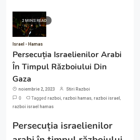
2 MINS READ
Israel - Hamas
Persecuția Israelienilor Arabi
În Timpul Războiului Din
Gaza
noiembrie 2, 2023
Stiri Razboi
0
Tagged
,
,
,
razboi
razboi hamas
razboi israel
razboi israel hamas
Persecuția israelienilor
arabi în timpul războiului