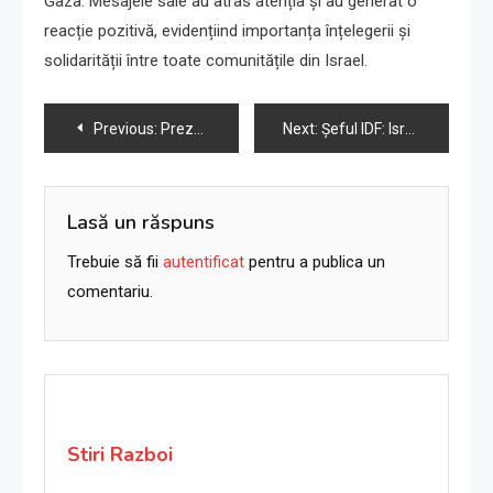
Gaza. Mesajele sale au atras atenția și au generat o
reacție pozitivă, evidențiind importanța înțelegerii și
solidarității între toate comunitățile din Israel.
Navigare
Previous:
Prezența israeliană la festivalul de benzi desenate din Italia provoacă indignare în legătură cu războiul din Gaza.
Next:
Șeful IDF: Israel va permite intrarea de carburanți în Gaza pentru spitale, Netanyahu contestă
în
articole
Lasă un răspuns
Trebuie să fii
autentificat
pentru a publica un
comentariu.
Stiri Razboi