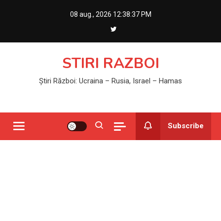
Skip
08 aug., 2026
12:38:37 PM
to
content
STIRI RAZBOI
Știri Război: Ucraina – Rusia, Israel – Hamas
Subscribe