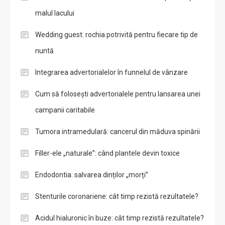
malul lacului
Wedding guest: rochia potrivită pentru fiecare tip de
nuntă
Integrarea advertorialelor în funnelul de vânzare
Cum să folosești advertorialele pentru lansarea unei
campanii caritabile
Tumora intramedulară: cancerul din măduva spinării
Filler-ele „naturale”: când plantele devin toxice
Endodontia: salvarea dinților „morți”
Stenturile coronariene: cât timp rezistă rezultatele?
Acidul hialuronic în buze: cât timp rezistă rezultatele?