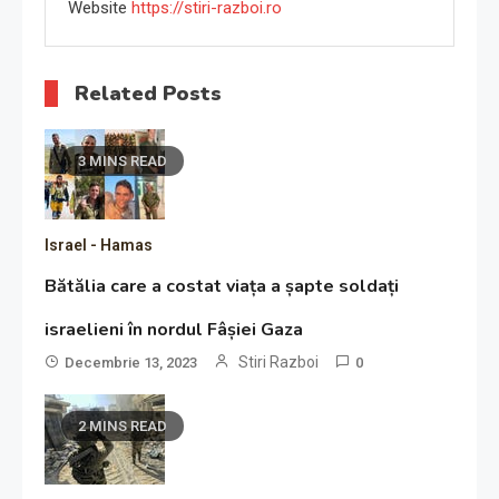
Website
https://stiri-razboi.ro
Related Posts
3 MINS READ
Israel - Hamas
Bătălia care a costat viața a șapte soldați
israelieni în nordul Fâșiei Gaza
Stiri Razboi
Decembrie 13, 2023
0
2 MINS READ