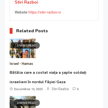
Stiri Razboi
Website
https://stiri-razboi.ro
Related Posts
3 MINS READ
Israel - Hamas
Bătălia care a costat viața a șapte soldați
israelieni în nordul Fâșiei Gaza
Stiri Razboi
Decembrie 13, 2023
0
2 MINS READ