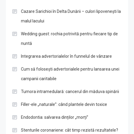
Cazare Sarichioi în Delta Dunării – culori lipovenești la
malul lacului
Wedding guest: rochia potrivită pentru fiecare tip de
nuntă
Integrarea advertorialelor în funnelul de vânzare
Cum să folosești advertorialele pentru lansarea unei
campanii caritabile
Tumora intramedulară: cancerul din măduva spinării
Filler-ele „naturale”: când plantele devin toxice
Endodontia: salvarea dinților „morți”
Stenturile coronariene: cât timp rezistă rezultatele?