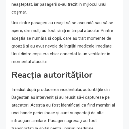
neașteptat, iar pasagerii s-au trezit în mijlocul unui
coșmar.
Unii dintre pasageri au reușit să se ascundă sau să se
apere, dar mulți au fost răniți în timpul atacului. Printre
aceștia se numără și copii, care au trăit momente de
groază și au avut nevoie de îngrijiri medicale imediate.
Unul dintre copii era chiar conectat la un ventilator în
momentul atacului.
Reacția autorităților
Imediat după producerea incidentului, autoritățile din
Dagestan au intervenit și au reușit să-i captureze pe
atacatori. Aceștia au fost identificați ca fiind membri ai
unei bande periculoase și sunt suspectați de alte
infracțiuni similare. Pasagerii agresați au fost
transportați la spital pentru îngrijiri medicale