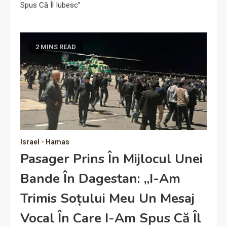
Spus Că Îl Iubesc”
2 MINS READ
Israel - Hamas
Pasager Prins În Mijlocul Unei
Bande În Dagestan: „I-Am
Trimis Soțului Meu Un Mesaj
Vocal În Care I-Am Spus Că Îl