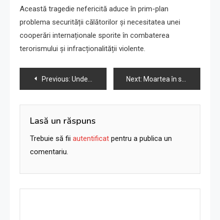
Această tragedie nefericită aduce în prim-plan
problema securității călătorilor și necesitatea unei
cooperări internaționale sporite în combaterea
terorismului și infracționalității violente.
Navigare
Previous:
Unde va duce ‘A doua război de independență’ al lui Netanyahu?
Next:
Moartea în sudul Gaza: „Vreau să mă întorc acasă. Măcar voi muri după ce beau apă proaspătă” | Opinie
în
articole
Lasă un răspuns
Trebuie să fii
autentificat
pentru a publica un
comentariu.