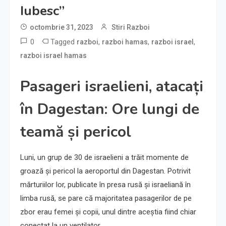
Iubesc”
octombrie 31, 2023
Stiri Razboi
0
Tagged
,
,
,
razboi
razboi hamas
razboi israel
razboi israel hamas
Pasageri israelieni, atacați
în Dagestan: Ore lungi de
teamă și pericol
Luni, un grup de 30 de israelieni a trăit momente de
groază și pericol la aeroportul din Dagestan. Potrivit
mărturiilor lor, publicate în presa rusă și israeliană în
limba rusă, se pare că majoritatea pasagerilor de pe
zbor erau femei și copii, unul dintre aceștia fiind chiar
conectat la un ventilator.