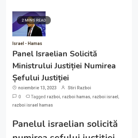
2 MINS READ
Israel - Hamas
Panel Israelian Solicită
Ministrului Justiției Numirea
Șefului Justiției
noiembrie 13, 2023
Stiri Razboi
0
Tagged
,
,
,
razboi
razboi hamas
razboi israel
razboi israel hamas
Panelul israelian solicită
numirea șefului justiției