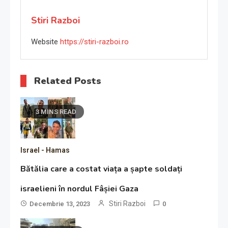
Stiri Razboi
Website
https://stiri-razboi.ro
Related Posts
3 MINS READ
Israel - Hamas
Bătălia care a costat viața a șapte soldați
israelieni în nordul Fâșiei Gaza
Stiri Razboi
Decembrie 13, 2023
0