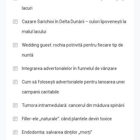
lacuri
Cazare Sarichioi în Delta Dunării – culori lipovenești la
malul lacului
Wedding guest: rochia potrivită pentru fiecare tip de
nuntă
Integrarea advertorialelor în funnelul de vânzare
Cum să folosești advertorialele pentru lansarea unei
campanii caritabile
Tumora intramedulară: cancerul din măduva spinării
Filler-ele „naturale”: când plantele devin toxice
Endodontia: salvarea dinților „morți”