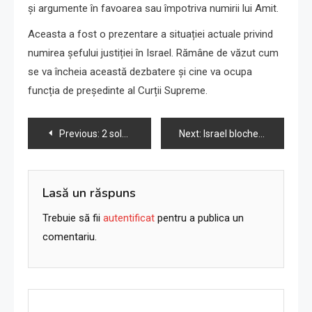
și argumente în favoarea sau împotriva numirii lui Amit.
Aceasta a fost o prezentare a situației actuale privind
numirea șefului justiției în Israel. Rămâne de văzut cum
se va încheia această dezbatere și cine va ocupa
funcția de președinte al Curții Supreme.
Navigare
Previous:
2 soldați israelieni uciși în Gaza, tehnician ucis de rachetă în nord
Next:
Israel blochează website-ul afiliat lui Hezbollah, dar menține Al-Jazeera pe aer
în
articole
Lasă un răspuns
Trebuie să fii
autentificat
pentru a publica un
comentariu.