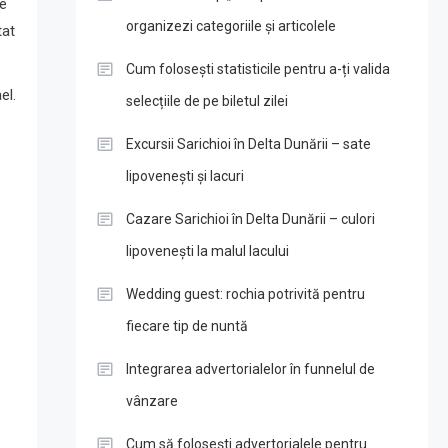
te
organizezi categoriile și articolele
tat
Cum folosești statisticile pentru a-ți valida
el.
selecțiile de pe biletul zilei
Excursii Sarichioi în Delta Dunării – sate
lipovenești și lacuri
Cazare Sarichioi în Delta Dunării – culori
lipovenești la malul lacului
Wedding guest: rochia potrivită pentru
fiecare tip de nuntă
Integrarea advertorialelor în funnelul de
vânzare
Cum să folosești advertorialele pentru