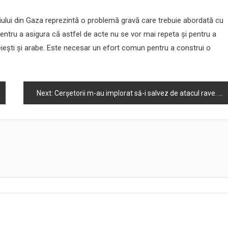
boiului din Gaza reprezintă o problemă gravă care trebuie abordată cu
 pentru a asigura că astfel de acte nu se vor mai repeta și pentru a
eiești și arabe. Este necesar un efort comun pentru a construi o
Next:
Cerşetorii m-au implorat să-i salvez de atacul rave. Ce trebuia să fac?