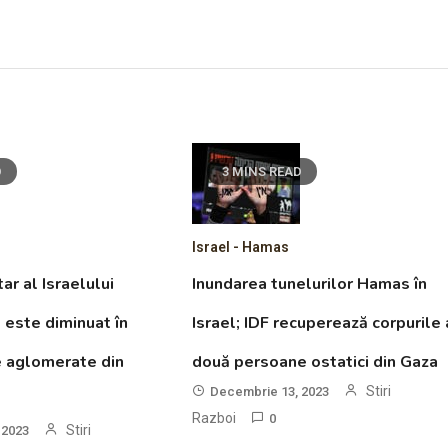
D
3 MINS READ
Israel - Hamas
ar al Israelului
Inundarea tunelurilor Hamas în
este diminuat în
Israel; IDF recuperează corpurile 
e aglomerate din
două persoane ostatici din Gaza
Stiri
Decembrie 13, 2023
Razboi
0
Stiri
 2023