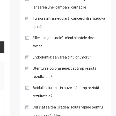
lansarea unei campanii caritabile
Tumora intramedulară: cancerul din măduva
spinării
Filler-ele „naturale”: când plantele devin
toxice
Endodontia: salvarea dinților „morți”
Stenturile coronariene: cât timp rezistă
rezultatele?
Acidul hialuronic în buze: cât timp rezistă
rezultatele?
Curățat saltea Oradea: soluții rapide pentru
un somn sănătos