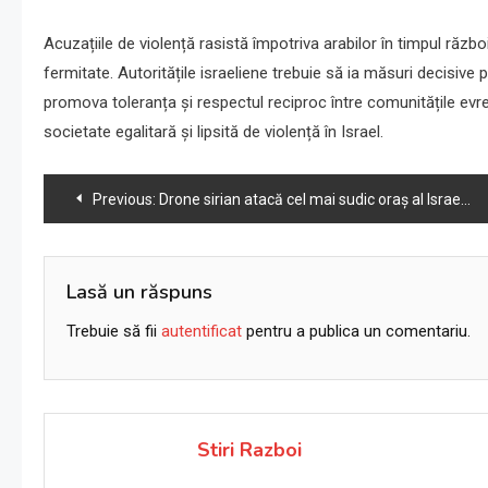
Acuzațiile de violență rasistă împotriva arabilor în timpul răz
fermitate. Autoritățile israeliene trebuie să ia măsuri decisive
promova toleranța și respectul reciproc între comunitățile evr
societate egalitară și lipsită de violență în Israel.
Navigare
Previous:
Drone sirian atacă cel mai sudic oraș al Israelului; armata israeliană răspunde
în
articole
Lasă un răspuns
Trebuie să fii
autentificat
pentru a publica un comentariu.
Stiri Razboi