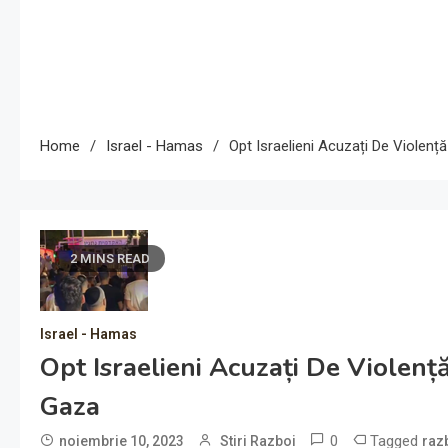
Home
Israel - Hamas
Opt Israelieni Acuzați De Violenț
2 MINS READ
Israel - Hamas
Opt Israelieni Acuzați De Violenț
Gaza
0
Tagged
noiembrie 10, 2023
Stiri Razboi
raz