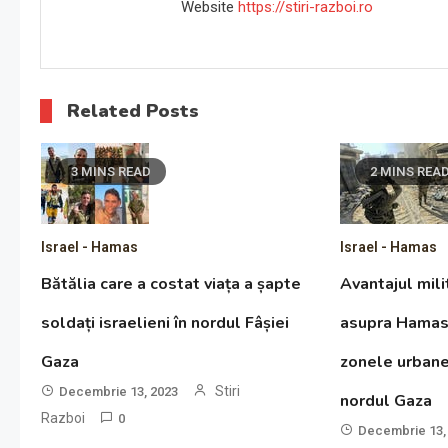
Website
https://stiri-razboi.ro
Related Posts
3 MINS READ
2 MINS REA
Israel - Hamas
Israel - Hamas
Bătălia care a costat viața a șapte
Avantajul milit
soldați israelieni în nordul Fâșiei
asupra Hamas 
Gaza
zonele urban
Stiri
Decembrie 13, 2023
nordul Gaza
Razboi
0
Decembrie 13,