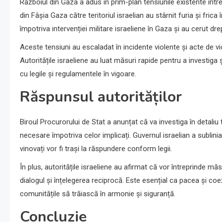
Războiul din Gaza a adus în prim-plan tensiunile existente între
din Fâșia Gaza către teritoriul israelian au stârnit furia și frica 
împotriva intervenției militare israeliene în Gaza și au cerut drept
Aceste tensiuni au escaladat în incidente violente și acte de vio
Autoritățile israeliene au luat măsuri rapide pentru a investig
cu legile și regulamentele în vigoare.
Răspunsul autorităților
Biroul Procurorului de Stat a anunțat că va investiga în detaliu 
necesare împotriva celor implicați. Guvernul israelian a subliniat
vinovați vor fi trași la răspundere conform legii.
În plus, autoritățile israeliene au afirmat că vor întreprinde m
dialogul și înțelegerea reciprocă. Este esențial ca pacea și coexi
comunitățile să trăiască în armonie și siguranță.
Concluzie