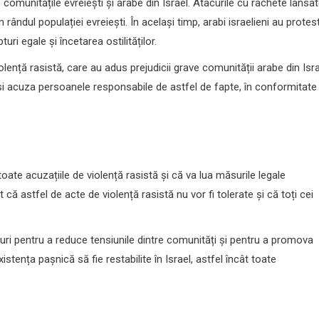
 comunitățile evreiești și arabe din Israel. Atacurile cu rachete lansa
în rândul populației evreiești. În același timp, arabi israelieni au protes
uri egale și încetarea ostilităților.
lență rasistă, care au adus prejudicii grave comunității arabe din Isra
a și acuza persoanele responsabile de astfel de fapte, în conformitate
toate acuzațiile de violență rasistă și că va lua măsurile legale
 că astfel de acte de violență rasistă nu vor fi tolerate și că toți cei
ăsuri pentru a reduce tensiunile dintre comunități și pentru a promova
stența pașnică să fie restabilite în Israel, astfel încât toate