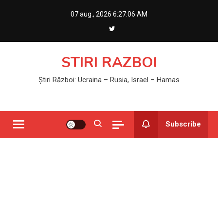
Skip
07 aug., 2026
6:27:06 AM
to
content
STIRI RAZBOI
Știri Război: Ucraina – Rusia, Israel – Hamas
Subscribe