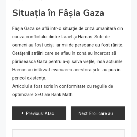
Situația în Fâșia Gaza
Fâșia Gaza se află într-o situație de criză umanitară din
cauza conflictului dintre Israel și Hamas. Sute de
oameni au fost uciși, iar mii de persoane au fost rănite.
Cetățenii străini care se aflau în zonă au încercat să
părăsească Gaza pentru a-și salva viețile, însă acțiunile
Hamas au întârziat evacuarea acestora și le-au pus în
pericol existența.
Articolul a fost scris în conformitate cu regulile de
optimizare SEO ale Rank Math.
Navigare
Previous:
Atacul Israelului asupra locuinței lui Ismail Haniyeh, afirmă Hamas
Next:
Eroii care au ieșit să salveze kibuțul nostru – și nu s-au mai întors
în