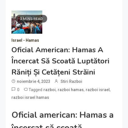
3 MINS READ
Israel - Hamas
Oficial American: Hamas A
Încercat Să Scoată Luptători
Răniți Și Cetățeni Străini
noiembrie 4, 2023
Stiri Razboi
0
Tagged
,
,
,
razboi
razboi hamas
razboi israel
razboi israel hamas
Oficial american: Hamas a
încercat să scoată