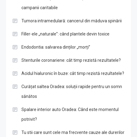
campanii caritabile
Tumora intramedulară: cancerul din măduva spinării
Filler-ele „naturale”: când plantele devin toxice
Endodontia: salvarea dinților „morți”
Stenturile coronariene: cât timp rezistă rezultatele?
Acidul hialuronic în buze: cât timp rezistă rezultatele?
Curățat saltea Oradea: soluții rapide pentru un somn
sănătos
Spalare interior auto Oradea: Când este momentul
potrivit?
Tu stii care sunt cele ma frecvente cauze ale durerilor