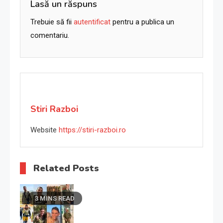
articole
Lasă un răspuns
Trebuie să fii
autentificat
pentru a publica un
comentariu.
Stiri Razboi
Website
https://stiri-razboi.ro
Related Posts
3 MINS READ