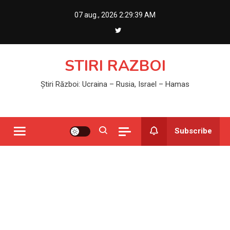
Skip
07 aug., 2026
2:29:39 AM
to
content
STIRI RAZBOI
Știri Război: Ucraina – Rusia, Israel – Hamas
Subscribe