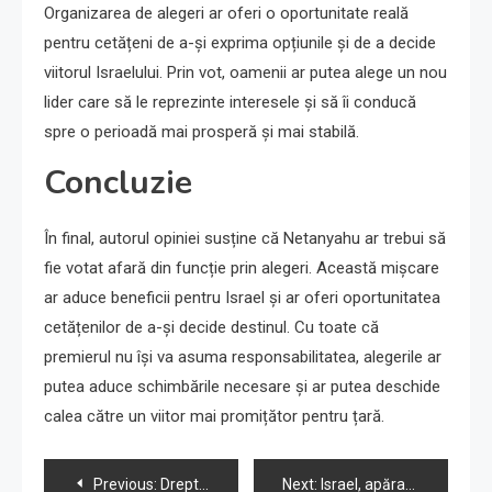
Organizarea de alegeri ar oferi o oportunitate reală
pentru cetățeni de a-și exprima opțiunile și de a decide
viitorul Israelului. Prin vot, oamenii ar putea alege un nou
lider care să le reprezinte interesele și să îi conducă
spre o perioadă mai prosperă și mai stabilă.
Concluzie
În final, autorul opiniei susține că Netanyahu ar trebui să
fie votat afară din funcție prin alegeri. Această mișcare
ar aduce beneficii pentru Israel și ar oferi oportunitatea
cetățenilor de a-și decide destinul. Cu toate că
premierul nu își va asuma responsabilitatea, alegerile ar
putea aduce schimbările necesare și ar putea deschide
calea către un viitor mai promițător pentru țară.
Navigare
Previous:
Dreptaci israelieni încearcă să redefinească transferul populației din Gaza ca un „act moral”
Next:
Israel, apărare eficientă prin ofensiva concilierii | Opinion