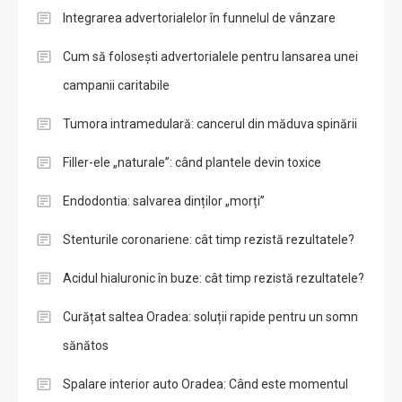
Integrarea advertorialelor în funnelul de vânzare
Cum să folosești advertorialele pentru lansarea unei
campanii caritabile
Tumora intramedulară: cancerul din măduva spinării
Filler-ele „naturale”: când plantele devin toxice
Endodontia: salvarea dinților „morți”
Stenturile coronariene: cât timp rezistă rezultatele?
Acidul hialuronic în buze: cât timp rezistă rezultatele?
Curățat saltea Oradea: soluții rapide pentru un somn
sănătos
Spalare interior auto Oradea: Când este momentul