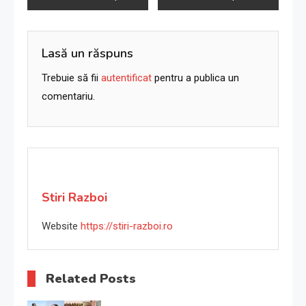
în
articole
Lasă un răspuns
Trebuie să fii
autentificat
pentru a publica un
comentariu.
Stiri Razboi
Website
https://stiri-razboi.ro
Related Posts