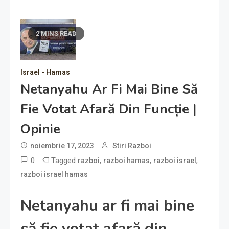
2 MINS READ
Israel - Hamas
Netanyahu Ar Fi Mai Bine Să
Fie Votat Afară Din Funcție |
Opinie
noiembrie 17, 2023
Stiri Razboi
0
Tagged
,
,
,
razboi
razboi hamas
razboi israel
razboi israel hamas
Netanyahu ar fi mai bine
să fie votat afară din