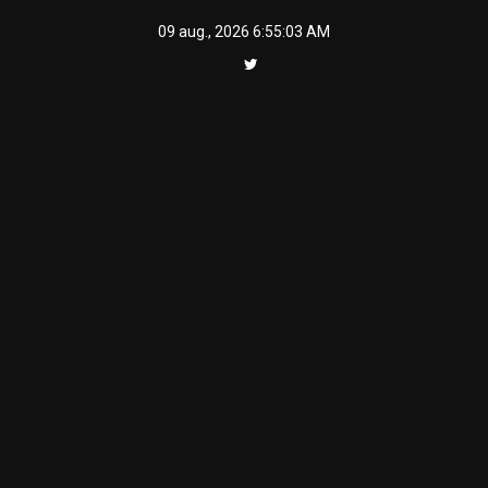
Skip
09 aug., 2026
6:55:03 AM
to
content