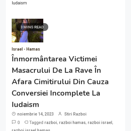
Iudaism
3 MINS READ
Israel - Hamas
Înmormântarea Victimei
Masacrului De La Rave În
Afara Cimitirului Din Cauza
Conversiei Incomplete La
Iudaism
noiembrie 14, 2023
Stiri Razboi
0
Tagged
,
,
,
razboi
razboi hamas
razboi israel
razboi israel hamas