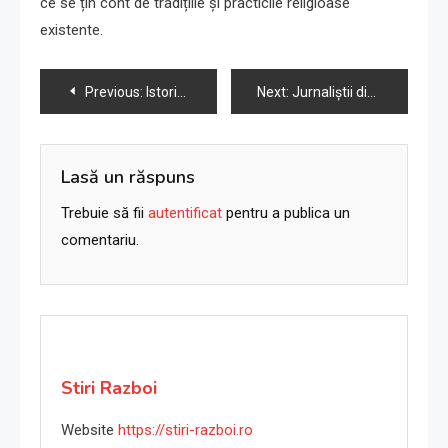
ce se țin cont de tradițiile și practicile religioase
existente.
Navigare
Previous:
Istorie scurtă a Gazei: 5.000 de ani de conflict.
Next:
Jurnaliștii din Gaza în grabă documentează bombardamentele israeliene. Zeci plătiți cu viața.
în
articole
Lasă un răspuns
Trebuie să fii
autentificat
pentru a publica un
comentariu.
Stiri Razboi
Website
https://stiri-razboi.ro