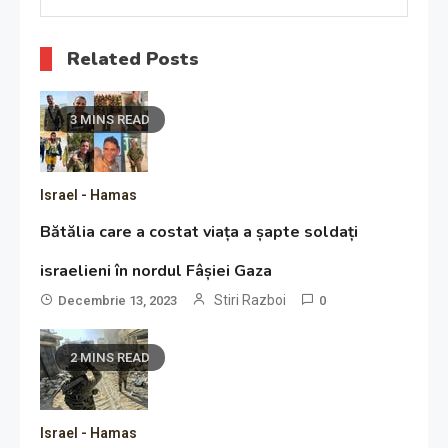
Related Posts
3 MINS READ
Israel - Hamas
Bătălia care a costat viața a șapte soldați
israelieni în nordul Fâșiei Gaza
Stiri Razboi
Decembrie 13, 2023
0
2 MINS READ
Israel - Hamas