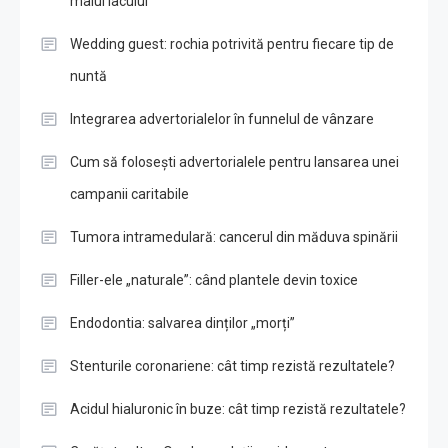
malul lacului
Wedding guest: rochia potrivită pentru fiecare tip de
nuntă
Integrarea advertorialelor în funnelul de vânzare
Cum să folosești advertorialele pentru lansarea unei
campanii caritabile
Tumora intramedulară: cancerul din măduva spinării
Filler-ele „naturale”: când plantele devin toxice
Endodontia: salvarea dinților „morți”
Stenturile coronariene: cât timp rezistă rezultatele?
Acidul hialuronic în buze: cât timp rezistă rezultatele?