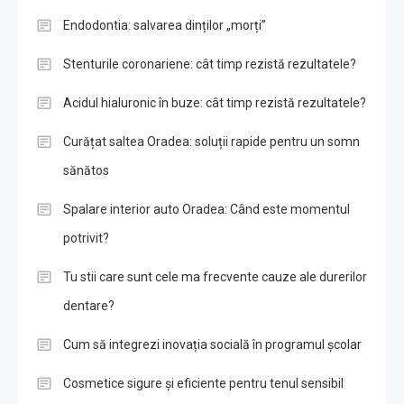
Endodontia: salvarea dinților „morți”
Stenturile coronariene: cât timp rezistă rezultatele?
Acidul hialuronic în buze: cât timp rezistă rezultatele?
Curățat saltea Oradea: soluții rapide pentru un somn
sănătos
Spalare interior auto Oradea: Când este momentul
potrivit?
Tu stii care sunt cele ma frecvente cauze ale durerilor
dentare?
Cum să integrezi inovația socială în programul școlar
Cosmetice sigure și eficiente pentru tenul sensibil