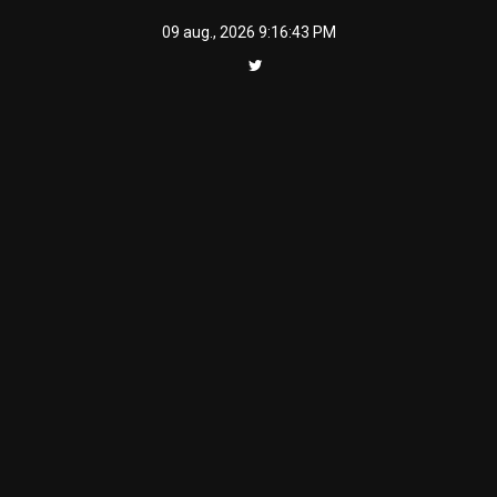
Skip
09 aug., 2026
9:16:43 PM
to
content