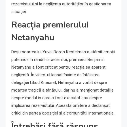
rezervistului și la neglijența autorităților în gestionarea
situației.
Reacția premierului
Netanyahu
Deși moartea lui Yuval Doron Kestelman a stârnit emoții
puternice în rândul israelienilor, premierul Benjamin
Netanyahu a fost criticat pentru reacția sa aparent
neglijentă. În video-ul lansat înainte de întâlnirea
delegației Likud Knesset, Netanyahu a vorbit despre
moartea tragică a tânărului, dar nu a menționat detaliile
despre modul în care a fost executat sau despre
implicarea rezervistului. Această omitere a declanșat
critici din partea opoziției și a comunității internaționale.
Întrebări fără răspuns