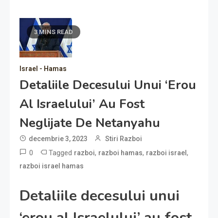
3 MINS READ
Israel - Hamas
Detaliile Decesului Unui ‘erou
Al Israelului’ Au Fost
Neglijate De Netanyahu
decembrie 3, 2023
Stiri Razboi
0
Tagged
,
,
,
razboi
razboi hamas
razboi israel
razboi israel hamas
Detaliile decesului unui
‘erou al Israelului’ au fost