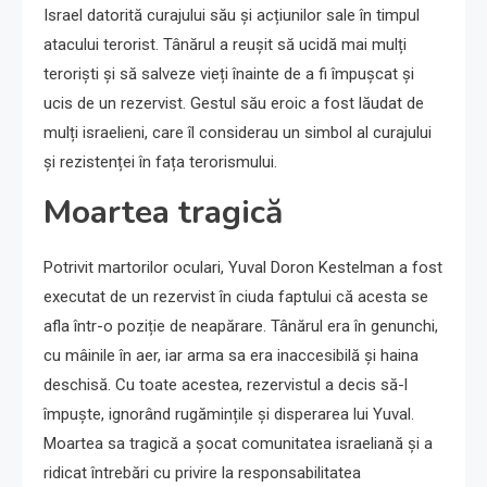
Israel datorită curajului său și acțiunilor sale în timpul
atacului terorist. Tânărul a reușit să ucidă mai mulți
teroriști și să salveze vieți înainte de a fi împușcat și
ucis de un rezervist. Gestul său eroic a fost lăudat de
mulți israelieni, care îl considerau un simbol al curajului
și rezistenței în fața terorismului.
Moartea tragică
Potrivit martorilor oculari, Yuval Doron Kestelman a fost
executat de un rezervist în ciuda faptului că acesta se
afla într-o poziție de neapărare. Tânărul era în genunchi,
cu mâinile în aer, iar arma sa era inaccesibilă și haina
deschisă. Cu toate acestea, rezervistul a decis să-l
împuște, ignorând rugămințile și disperarea lui Yuval.
Moartea sa tragică a șocat comunitatea israeliană și a
ridicat întrebări cu privire la responsabilitatea