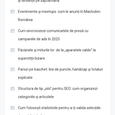
și tendințe pe săptămână
Evenimente și meetups: cum le anunți în Mastodon
România
Cum sincronizezi comunicatele de presă cu
campaniile de ads în 2025
Păcănele și miturile lor: de la „aparatele calde” la
superstiții bizare
Pariuri pe baschet: linii de puncte, handicap și totaluri
explicate
Structura de tip „silo” pentru SEO: cum organizezi
categoriile și articolele
Cum folosești statisticile pentru a-ți valida selecțiile