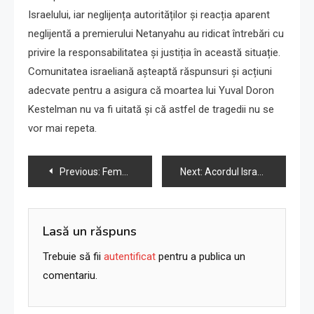
Israelului, iar neglijența autorităților și reacția aparent
neglijentă a premierului Netanyahu au ridicat întrebări cu
privire la responsabilitatea și justiția în această situație.
Comunitatea israeliană așteaptă răspunsuri și acțiuni
adecvate pentru a asigura că moartea lui Yuval Doron
Kestelman nu va fi uitată și că astfel de tragedii nu se
vor mai repeta.
Navigare
Previous:
Femeile israeliene violate de teroriștii Hamas nu au nevoie de un hashtag.
Next:
Acordul Israel-Hamas privind eliberarea ostaticilor, șanse minime în viitorul apropiat (38 characters)
în
articole
Lasă un răspuns
Trebuie să fii
autentificat
pentru a publica un
comentariu.