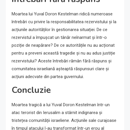
Moartea lui Yuval Doron Kestelman ridică numeroase
întrebări cu privire la responsabilitatea rezervistului și la
acțiunile autorităților în gestionarea situației. De ce
rezervistul a împușcat un tânăr neînarmat și într-o
poziție de neapărare? De ce autoritățile nu au acționat
pentru a preveni această tragedie și nu au adus justiție
rezervistului? Aceste întrebări rămân fără răspuns și
comunitatea israeliană așteaptă răspunsuri clare și
acțiuni adecvate din partea guvernului.
Concluzie
Moartea tragică a lui Yuval Doron Kestelman într-un
atac terorist din Ierusalim a stârnit indignarea și
tristețea comunității israeliene. Acțiunile sale curajoase
în timpul atacului l-au transformat într-un erou al