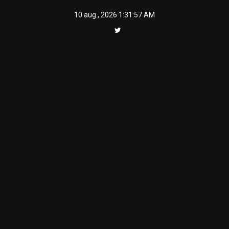
Skip
10 aug., 2026
1:31:57 AM
to
content