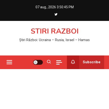
Skip
07 aug., 2026
3:50:45 PM
to
content
STIRI RAZBOI
Știri Război: Ucraina – Rusia, Israel – Hamas
Subscribe