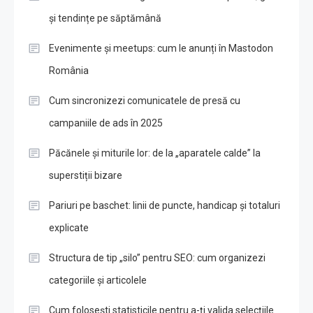
și tendințe pe săptămână
Evenimente și meetups: cum le anunți în Mastodon
România
Cum sincronizezi comunicatele de presă cu
campaniile de ads în 2025
Păcănele și miturile lor: de la „aparatele calde” la
superstiții bizare
Pariuri pe baschet: linii de puncte, handicap și totaluri
explicate
Structura de tip „silo” pentru SEO: cum organizezi
categoriile și articolele
Cum folosești statisticile pentru a-ți valida selecțiile