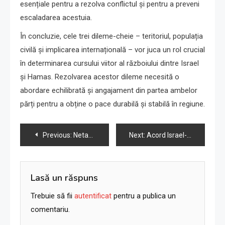
esențiale pentru a rezolva conflictul și pentru a preveni
escaladarea acestuia.
În concluzie, cele trei dileme-cheie – teritoriul, populația
civilă și implicarea internațională – vor juca un rol crucial
în determinarea cursului viitor al războiului dintre Israel
și Hamas. Rezolvarea acestor dileme necesită o
abordare echilibrată și angajament din partea ambelor
părți pentru a obține o pace durabilă și stabilă în regiune.
Navigare
Previous:
Netanyahu despre responsabilitatea atacului Hamas: „Li s-a cerut lui FDR despre Pearl Harbor?”
Next:
Acord Israel-Hamas pentru eliberarea ostaticilor din Gaza poate fi la câteva zile distanță, afirmă o sursă
în
articole
Lasă un răspuns
Trebuie să fii
autentificat
pentru a publica un
comentariu.