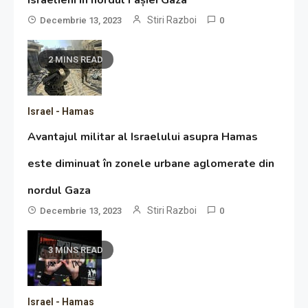
israelieni în nordul Fâșiei Gaza
Stiri Razboi
Decembrie 13, 2023
0
2 MINS READ
Israel - Hamas
Avantajul militar al Israelului asupra Hamas
este diminuat în zonele urbane aglomerate din
nordul Gaza
Stiri Razboi
Decembrie 13, 2023
0
3 MINS READ
Israel - Hamas