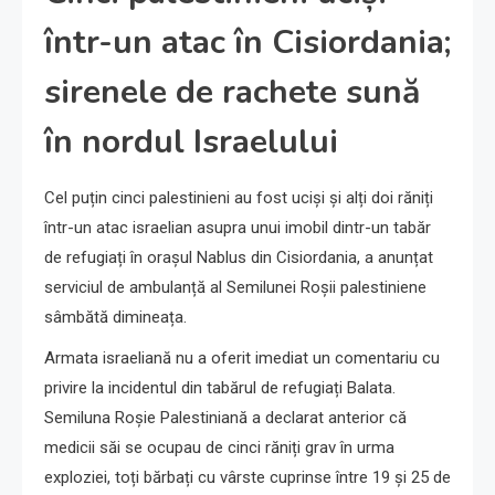
într-un atac în Cisiordania;
sirenele de rachete sună
în nordul Israelului
Cel puțin cinci palestinieni au fost uciși și alți doi răniți
într-un atac israelian asupra unui imobil dintr-un tabăr
de refugiați în orașul Nablus din Cisiordania, a anunțat
serviciul de ambulanță al Semilunei Roșii palestiniene
sâmbătă dimineața.
Armata israeliană nu a oferit imediat un comentariu cu
privire la incidentul din tabărul de refugiați Balata.
Semiluna Roșie Palestiniană a declarat anterior că
medicii săi se ocupau de cinci răniți grav în urma
exploziei, toți bărbați cu vârste cuprinse între 19 și 25 de