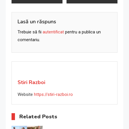
în
articole
Lasă un răspuns
Trebuie să fii
autentificat
pentru a publica un
comentariu.
Stiri Razboi
Website
https://stiri-razboi.ro
Related Posts