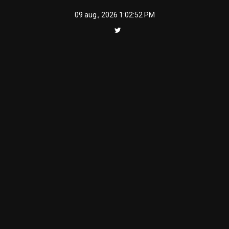
Skip
09 aug., 2026
1:02:52 PM
to
content