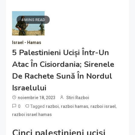
4 MINS READ
Israel - Hamas
5 Palestinieni Uciși Într-Un
Atac În Cisiordania; Sirenele
De Rachete Sună În Nordul
Israelului
noiembrie 18, 2023
Stiri Razboi
0
Tagged
,
,
,
razboi
razboi hamas
razboi israel
razboi israel hamas
Cinci palestinieni uciși