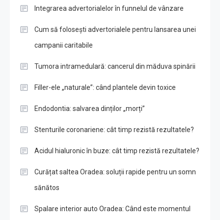
Integrarea advertorialelor în funnelul de vânzare
Cum să folosești advertorialele pentru lansarea unei
campanii caritabile
Tumora intramedulară: cancerul din măduva spinării
Filler-ele „naturale”: când plantele devin toxice
Endodontia: salvarea dinților „morți”
Stenturile coronariene: cât timp rezistă rezultatele?
Acidul hialuronic în buze: cât timp rezistă rezultatele?
Curățat saltea Oradea: soluții rapide pentru un somn
sănătos
Spalare interior auto Oradea: Când este momentul