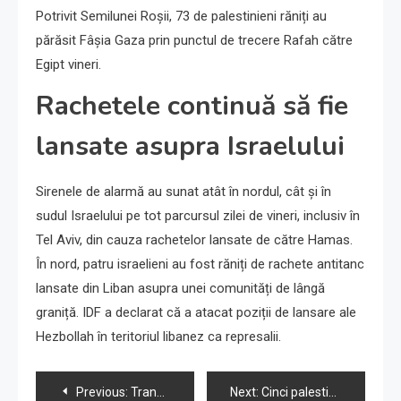
Potrivit Semilunei Roșii, 73 de palestinieni răniți au
părăsit Fâșia Gaza prin punctul de trecere Rafah către
Egipt vineri.
Rachetele continuă să fie
lansate asupra Israelului
Sirenele de alarmă au sunat atât în nordul, cât și în
sudul Israelului pe tot parcursul zilei de vineri, inclusiv în
Tel Aviv, din cauza rachetelor lansate de către Hamas.
În nord, patru israelieni au fost răniți de rachete antitanc
lansate din Liban asupra unei comunități de lângă
graniță. IDF a declarat că a atacat poziții de lansare ale
Hezbollah în teritoriul libanez ca represalii.
Navigare
Previous:
Transfer de populație în timpul războiului: O vizită în țara părăsită a milițiilor colonizatoare
Next:
Cinci palestinieni din Cisiordania uciși de IDF pentru planificarea unui atac terorist