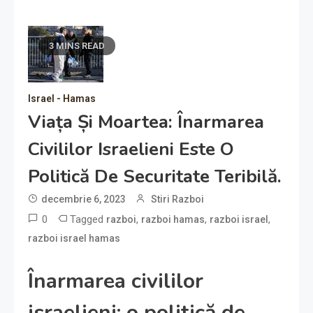
3 MINS READ
Israel - Hamas
Viața Și Moartea: Înarmarea
Civililor Israelieni Este O
Politică De Securitate Teribilă.
decembrie 6, 2023
Stiri Razboi
0
Tagged
,
,
,
razboi
razboi hamas
razboi israel
razboi israel hamas
Înarmarea civililor
israelieni: o politică de