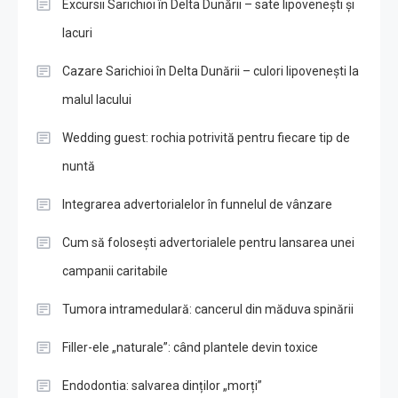
Excursii Sarichioi în Delta Dunării – sate lipovenești și
lacuri
Cazare Sarichioi în Delta Dunării – culori lipovenești la
malul lacului
Wedding guest: rochia potrivită pentru fiecare tip de
nuntă
Integrarea advertorialelor în funnelul de vânzare
Cum să folosești advertorialele pentru lansarea unei
campanii caritabile
Tumora intramedulară: cancerul din măduva spinării
Filler-ele „naturale”: când plantele devin toxice
Endodontia: salvarea dinților „morți”