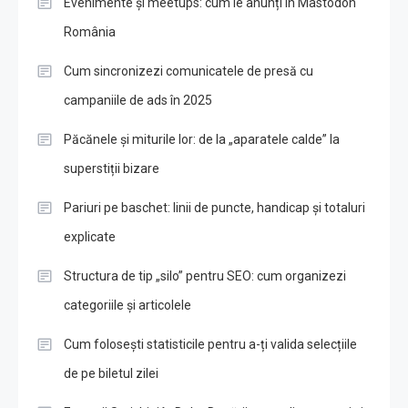
Evenimente și meetups: cum le anunți în Mastodon
România
Cum sincronizezi comunicatele de presă cu
campaniile de ads în 2025
Păcănele și miturile lor: de la „aparatele calde” la
superstiții bizare
Pariuri pe baschet: linii de puncte, handicap și totaluri
explicate
Structura de tip „silo” pentru SEO: cum organizezi
categoriile și articolele
Cum folosești statisticile pentru a-ți valida selecțiile
de pe biletul zilei