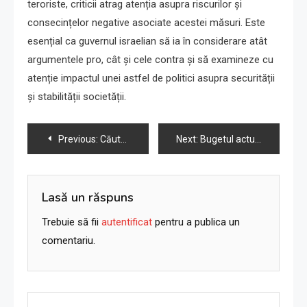
teroriste, criticii atrag atenția asupra riscurilor și
consecințelor negative asociate acestei măsuri. Este
esențial ca guvernul israelian să ia în considerare atât
argumentele pro, cât și cele contra și să examineze cu
atenție impactul unei astfel de politici asupra securității
și stabilității societății.
Navigare
Previous:
Căutați un campion congresional pentru a lupta împotriva antisemitismului? Uitați de Stefanik
Next:
Bugetul actualizat al Israelului, aprobat în prima votare, în timp ce miniștrii critică cheltuielile nelegate de război
în
articole
Lasă un răspuns
Trebuie să fii
autentificat
pentru a publica un
comentariu.