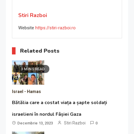
Stiri Razboi
Website
https://stiri-razboi.ro
Related Posts
3 MINS READ
Israel - Hamas
Bătălia care a costat viața a șapte soldați
israelieni în nordul Fâșiei Gaza
Stiri Razboi
Decembrie 13, 2023
0