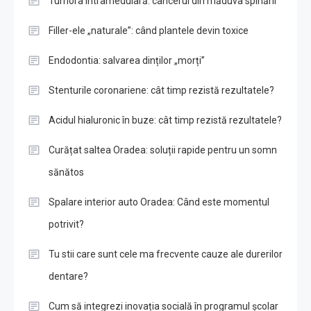
Tumora intramedulară: cancerul din măduva spinării
Filler-ele „naturale”: când plantele devin toxice
Endodontia: salvarea dinților „morți”
Stenturile coronariene: cât timp rezistă rezultatele?
Acidul hialuronic în buze: cât timp rezistă rezultatele?
Curățat saltea Oradea: soluții rapide pentru un somn
sănătos
Spalare interior auto Oradea: Când este momentul
potrivit?
Tu stii care sunt cele ma frecvente cauze ale durerilor
dentare?
Cum să integrezi inovația socială în programul școlar