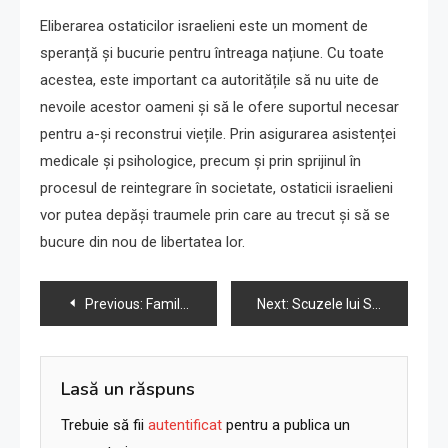
Eliberarea ostaticilor israelieni este un moment de
speranță și bucurie pentru întreaga națiune. Cu toate
acestea, este important ca autoritățile să nu uite de
nevoile acestor oameni și să le ofere suportul necesar
pentru a-și reconstrui viețile. Prin asigurarea asistenței
medicale și psihologice, precum și prin sprijinul în
procesul de reintegrare în societate, ostaticii israelieni
vor putea depăși traumele prin care au trecut și să se
bucure din nou de libertatea lor.
Navigare
Previous:
Familia israeliană ucisă accidental de soldați critică reacția lui Netanyahu
Next:
Scuzele lui Susan Sarandon după discursul pro-palestinian care a stârnit reacții antisemite
în
articole
Lasă un răspuns
Trebuie să fii
autentificat
pentru a publica un