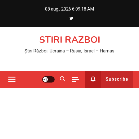
Skip
08 aug., 2026
6:09:18 AM
to
content
STIRI RAZBOI
Știri Război: Ucraina – Rusia, Israel – Hamas
Subscribe