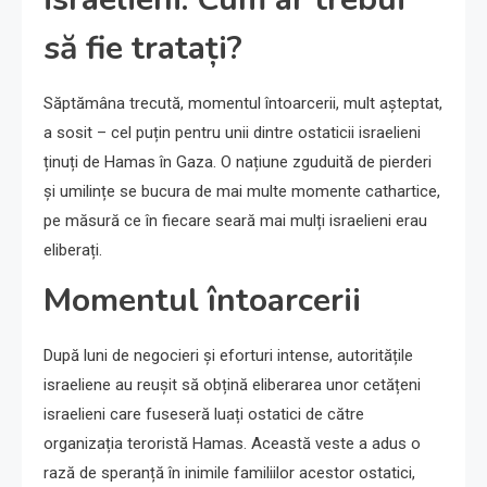
să fie tratați?
Săptămâna trecută, momentul întoarcerii, mult așteptat,
a sosit – cel puțin pentru unii dintre ostaticii israelieni
ținuți de Hamas în Gaza. O națiune zguduită de pierderi
și umilințe se bucura de mai multe momente cathartice,
pe măsură ce în fiecare seară mai mulți israelieni erau
eliberați.
Momentul întoarcerii
După luni de negocieri și eforturi intense, autoritățile
israeliene au reușit să obțină eliberarea unor cetățeni
israelieni care fuseseră luați ostatici de către
organizația teroristă Hamas. Această veste a adus o
rază de speranță în inimile familiilor acestor ostatici,