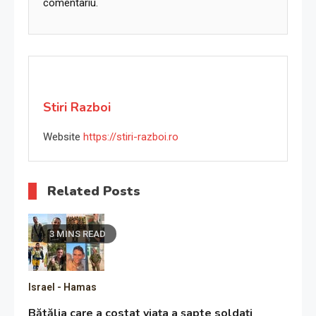
comentariu.
Stiri Razboi
Website
https://stiri-razboi.ro
Related Posts
3 MINS READ
Israel - Hamas
Bătălia care a costat viața a șapte soldați