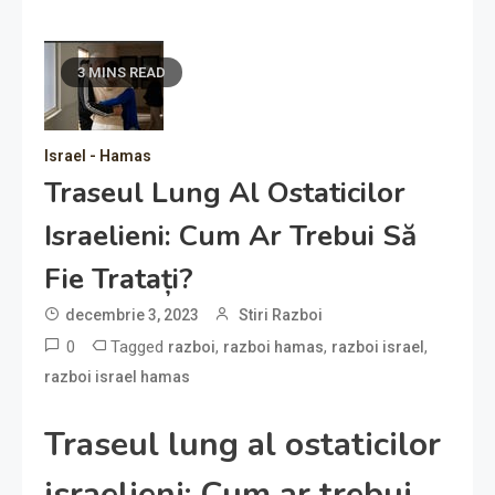
3 MINS READ
Israel - Hamas
Traseul Lung Al Ostaticilor
Israelieni: Cum Ar Trebui Să
Fie Tratați?
decembrie 3, 2023
Stiri Razboi
0
Tagged
,
,
,
razboi
razboi hamas
razboi israel
razboi israel hamas
Traseul lung al ostaticilor
israelieni: Cum ar trebui