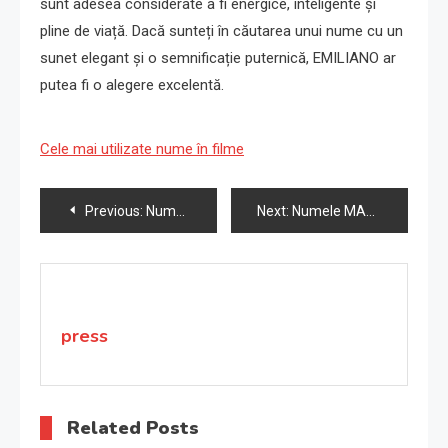
sunt adesea considerate a fi energice, inteligente și
pline de viață. Dacă sunteți în căutarea unui nume cu un
sunet elegant și o semnificație puternică, EMILIANO ar
putea fi o alegere excelentă.
Cele mai utilizate nume în filme
Navigare
Previous:
Numele ALBERTO: semnificație, origine, trăsături și personalitate
Next:
Numele MARCELLINO: semnificație, origine, trăsături și personalitate
în
articole
press
Related Posts