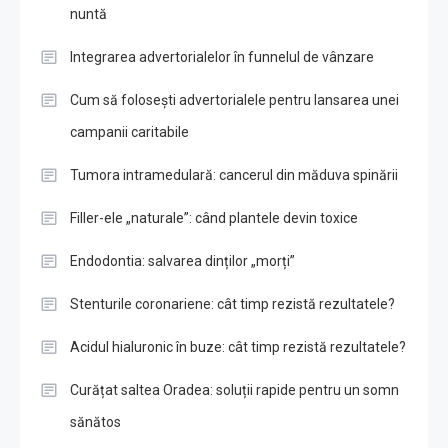
nuntă
Integrarea advertorialelor în funnelul de vânzare
Cum să folosești advertorialele pentru lansarea unei
campanii caritabile
Tumora intramedulară: cancerul din măduva spinării
Filler-ele „naturale”: când plantele devin toxice
Endodontia: salvarea dinților „morți”
Stenturile coronariene: cât timp rezistă rezultatele?
Acidul hialuronic în buze: cât timp rezistă rezultatele?
Curățat saltea Oradea: soluții rapide pentru un somn
sănătos