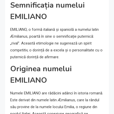
Semnificația numelui
EMILIANO
EMILIANO, o formă italiană și spaniolă a numelui latin
Æmilianus, poartă în sine o semnificație puternică:
„rival”. Această etimologie ne sugerează un spirit
competitiv, o dorință de a excela și o personalitate cu o
puternică dorință de afirmare.
Originea numelui
EMILIANO
Numele EMILIANO are rădăcini adânci în istoria romană.
Este derivat din numele latin Æmilianus, care la rândul
său provine de la numele locului Emilia, o regiune din
nordul Italiei. Această conexiune geografică ne