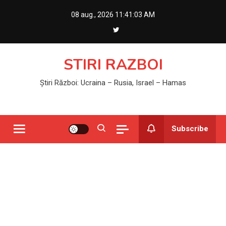
Skip
08 aug., 2026
11:41:03 AM
to
content
STIRI RAZBOI
Știri Război: Ucraina – Rusia, Israel – Hamas
Subscribe