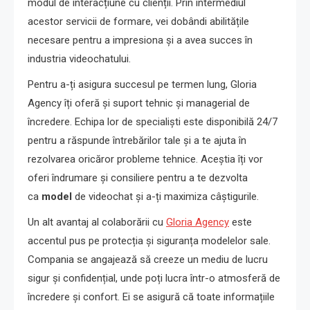
modul de interacțiune cu clienții. Prin intermediul
acestor servicii de formare, vei dobândi abilitățile
necesare pentru a impresiona și a avea succes în
industria videochatului.
Pentru a-ți asigura succesul pe termen lung, Gloria
Agency îți oferă și suport tehnic și managerial de
încredere. Echipa lor de specialiști este disponibilă 24/7
pentru a răspunde întrebărilor tale și a te ajuta în
rezolvarea oricăror probleme tehnice. Aceștia îți vor
oferi îndrumare și consiliere pentru a te dezvolta
ca
model
de videochat și a-ți maximiza câștigurile.
Un alt avantaj al colaborării cu
Gloria Agency
este
accentul pus pe protecția și siguranța modelelor sale.
Compania se angajează să creeze un mediu de lucru
sigur și confidențial, unde poți lucra într-o atmosferă de
încredere și confort. Ei se asigură că toate informațiile