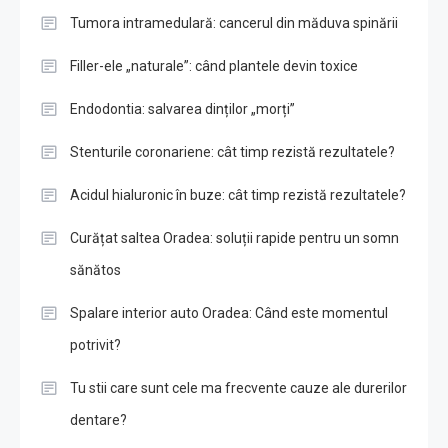
Tumora intramedulară: cancerul din măduva spinării
Filler-ele „naturale”: când plantele devin toxice
Endodontia: salvarea dinților „morți”
Stenturile coronariene: cât timp rezistă rezultatele?
Acidul hialuronic în buze: cât timp rezistă rezultatele?
Curățat saltea Oradea: soluții rapide pentru un somn
sănătos
Spalare interior auto Oradea: Când este momentul
potrivit?
Tu stii care sunt cele ma frecvente cauze ale durerilor
dentare?