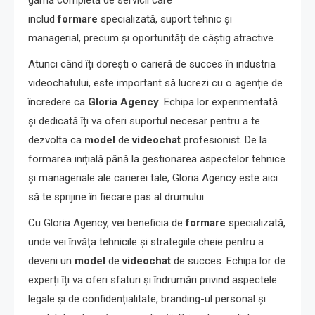
gamă completă de servicii care
includ
formare
specializată, suport tehnic și
managerial, precum și oportunități de câștig atractive.
Atunci când îți dorești o carieră de succes în industria
videochatului, este important să lucrezi cu o agenție de
încredere ca
Gloria Agency
. Echipa lor experimentată
și dedicată îți va oferi suportul necesar pentru a te
dezvolta ca
model
de
videochat
profesionist. De la
formarea inițială până la gestionarea aspectelor tehnice
și manageriale ale carierei tale, Gloria Agency este aici
să te sprijine în fiecare pas al drumului.
Cu Gloria Agency, vei beneficia de
formare
specializată,
unde vei învăța tehnicile și strategiile cheie pentru a
deveni un
model
de
videochat
de succes. Echipa lor de
experți îți va oferi sfaturi și îndrumări privind aspectele
legale și de confidențialitate, branding-ul personal și