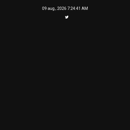
Skip
09 aug., 2026
7:24:42 AM
to
content