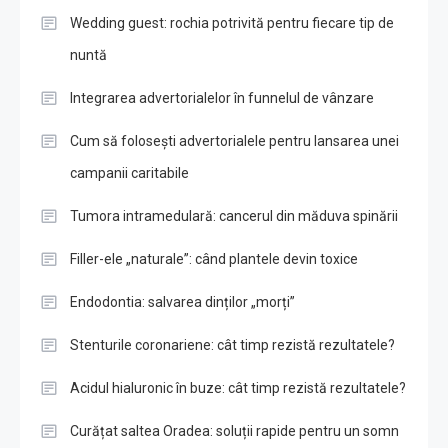
Wedding guest: rochia potrivită pentru fiecare tip de
nuntă
Integrarea advertorialelor în funnelul de vânzare
Cum să folosești advertorialele pentru lansarea unei
campanii caritabile
Tumora intramedulară: cancerul din măduva spinării
Filler-ele „naturale”: când plantele devin toxice
Endodontia: salvarea dinților „morți”
Stenturile coronariene: cât timp rezistă rezultatele?
Acidul hialuronic în buze: cât timp rezistă rezultatele?
Curățat saltea Oradea: soluții rapide pentru un somn