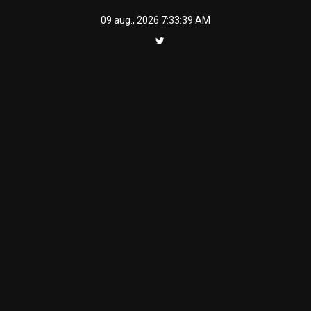
Skip
09 aug., 2026
7:33:40 AM
to
content