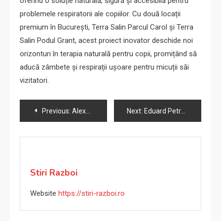
oferind o soluție naturală, sigură și accesibilă pentru
problemele respiratorii ale copiilor. Cu două locații
premium în București, Terra Salin Parcul Carol și Terra
Salin Podul Grant, acest proiect inovator deschide noi
orizonturi în terapia naturală pentru copii, promițând să
aducă zâmbete și respirații ușoare pentru micuții săi
vizitatori.
Navigare
Previous:
Alexandru Poteca, Manager Yuga.ro – mama și copilul, despre poveștile din spatele produselor Yuga
Next:
Eduard Petrescu: Conducerea și Cultura Organizațională la Eko Group
în
articole
Stiri Razboi
Website
https://stiri-razboi.ro