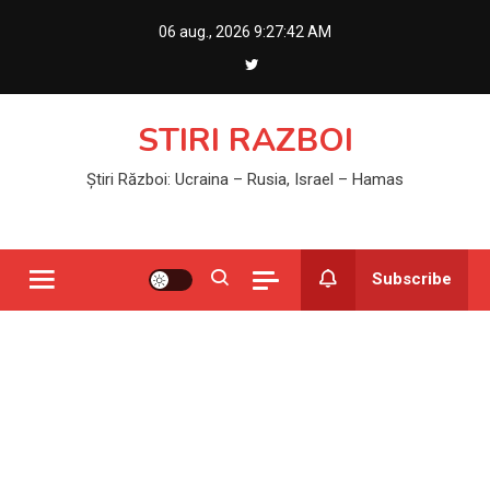
Skip
06 aug., 2026
9:27:42 AM
to
content
STIRI RAZBOI
Știri Război: Ucraina – Rusia, Israel – Hamas
Subscribe