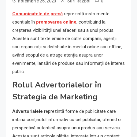
0
noiembrie 26, 2023
Stiri Razboi
Comunicatele de presă
reprezintă instrumente
esențiale în
promovarea online
, contribuind la
creșterea vizibilității unei afaceri sau a unui produs.
Acestea sunt texte emise de către companii, agenții
sau organizații și distribuite în mediul online sau offline,
având scopul de a atrage atenția asupra unor
evenimente, lansări de produse sau informații de interes
public.
Rolul Advertorialelor în
Strategia de Marketing
Advertorialele
reprezintă forme de publicitate care
îmbină conținutul informativ cu cel publicitar, oferind o
perspectivă autentică asupra unui produs sau serviciu.
Acestea sunt articole plătite, integrate într-un context