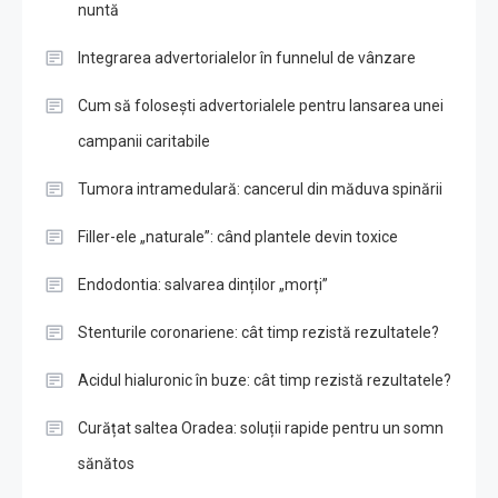
nuntă
Integrarea advertorialelor în funnelul de vânzare
Cum să folosești advertorialele pentru lansarea unei
campanii caritabile
Tumora intramedulară: cancerul din măduva spinării
Filler-ele „naturale”: când plantele devin toxice
Endodontia: salvarea dinților „morți”
Stenturile coronariene: cât timp rezistă rezultatele?
Acidul hialuronic în buze: cât timp rezistă rezultatele?
Curățat saltea Oradea: soluții rapide pentru un somn
sănătos