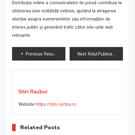
Distribuția online a comunicatelor de presă contribuie la
obținerea unei vizibilități extinse, ajutând la atragerea
atenției asupra evenimentelor sau informațiilor de
interes public și generând trafic către site-urile web
relevante.
Navigare
Previous:
Resurse Pentru Antreprenori – Sansa ta de succes – Revista Antreprenorului
Next:
Rolul Publicațiilor Online în Creșterea Relațiilor cu Publicul – Revista Antreprenorului
în
articole
Stiri Razboi
Website
https://stiri-razboi.ro
Related Posts