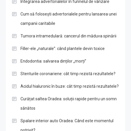
Integrarea advertorialelor în funnelul de vânzare
Cum să folosești advertorialele pentru lansarea unei
campanii caritabile
Tumora intramedulară: cancerul din măduva spinării
Filler-ele „naturale”: când plantele devin toxice
Endodontia: salvarea dinților „morți”
Stenturile coronariene: cât timp rezistă rezultatele?
Acidul hialuronic în buze: cât timp rezistă rezultatele?
Curățat saltea Oradea: soluții rapide pentru un somn
sănătos
Spalare interior auto Oradea: Când este momentul
potrivit?