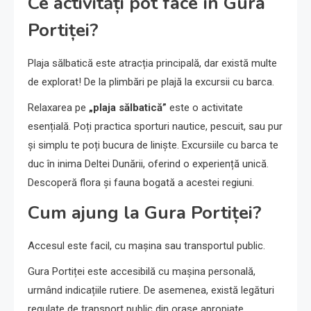
Ce activități pot face în Gura
Portiței?
Plaja sălbatică este atracția principală, dar există multe
de explorat! De la plimbări pe plajă la excursii cu barca.
Relaxarea pe
„plaja sălbatică”
este o activitate
esențială. Poți practica sporturi nautice, pescuit, sau pur
și simplu te poți bucura de liniște. Excursiile cu barca te
duc în inima Deltei Dunării, oferind o experiență unică.
Descoperă flora și fauna bogată a acestei regiuni.
Cum ajung la Gura Portiței?
Accesul este facil, cu mașina sau transportul public.
Gura Portiței este accesibilă cu mașina personală,
urmând indicațiile rutiere. De asemenea, există legături
regulate de transport public din orașe apropiate.