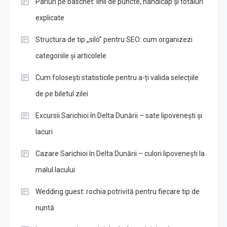
Pariuri pe baschet: linii de puncte, handicap și totaluri
explicate
Structura de tip „silo” pentru SEO: cum organizezi
categoriile și articolele
Cum folosești statisticile pentru a-ți valida selecțiile
de pe biletul zilei
Excursii Sarichioi în Delta Dunării – sate lipovenești și
lacuri
Cazare Sarichioi în Delta Dunării – culori lipovenești la
malul lacului
Wedding guest: rochia potrivită pentru fiecare tip de
nuntă