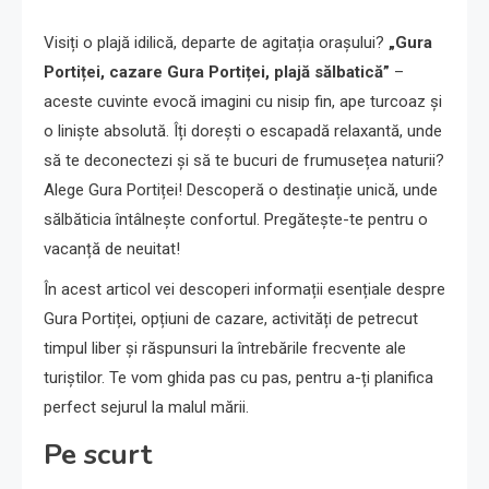
Visiți o plajă idilică, departe de agitația orașului?
„Gura
Portiței, cazare Gura Portiței, plajă sălbatică”
–
aceste cuvinte evocă imagini cu nisip fin, ape turcoaz și
o liniște absolută. Îți dorești o escapadă relaxantă, unde
să te deconectezi și să te bucuri de frumusețea naturii?
Alege Gura Portiței! Descoperă o destinație unică, unde
sălbăticia întâlnește confortul. Pregătește-te pentru o
vacanță de neuitat!
În acest articol vei descoperi informații esențiale despre
Gura Portiței, opțiuni de cazare, activități de petrecut
timpul liber și răspunsuri la întrebările frecvente ale
turiștilor. Te vom ghida pas cu pas, pentru a-ți planifica
perfect sejurul la malul mării.
Pe scurt