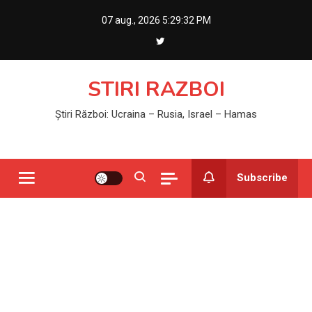
Skip
07 aug., 2026
5:29:33 PM
to
content
STIRI RAZBOI
Știri Război: Ucraina – Rusia, Israel – Hamas
Subscribe