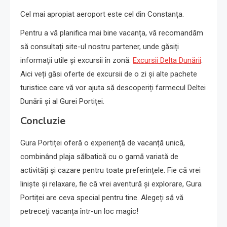
Cel mai apropiat aeroport este cel din Constanța.
Pentru a vă planifica mai bine vacanța, vă recomandăm
să consultați site-ul nostru partener, unde găsiți
informații utile și excursii în zonă:
Excursii Delta Dunării
.
Aici veți găsi oferte de excursii de o zi și alte pachete
turistice care vă vor ajuta să descoperiți farmecul Deltei
Dunării și al Gurei Portiței.
Concluzie
Gura Portiței oferă o experiență de vacanță unică,
combinând plaja sălbatică cu o gamă variată de
activități și cazare pentru toate preferințele. Fie că vrei
liniște și relaxare, fie că vrei aventură și explorare, Gura
Portiței are ceva special pentru tine. Alegeți să vă
petreceți vacanța într-un loc magic!