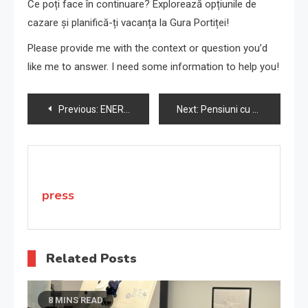
Ce poți face în continuare? Explorează opțiunile de
cazare și planifică-ți vacanța la Gura Portiței!
Please provide me with the context or question you’d
like me to answer. I need some information to help you!
Navigare
Previous:
ENERGY EXPO® 2025: nZEB SHOW powered by Casa Magazin
Next:
Pensiuni cu activități pescărești în Delta Dunării
în
articole
press
Related Posts
8 MINS READ