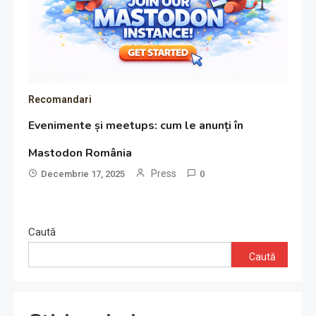
Recomandari
Evenimente și meetups: cum le anunți în
Mastodon România
Press
Decembrie 17, 2025
0
Caută
Caută