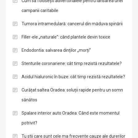
Cum să folosești advertorialele pentru lansarea unei
campanii caritabile
Tumora intramedulară: cancerul din măduva spinării
Filler-ele „naturale”: când plantele devin toxice
Endodontia: salvarea dinților „morți”
Stenturile coronariene: cât timp rezistă rezultatele?
Acidul hialuronic în buze: cât timp rezistă rezultatele?
Curățat saltea Oradea: soluții rapide pentru un somn
sănătos
Spalare interior auto Oradea: Când este momentul
potrivit?
Tu stii care sunt cele ma frecvente cauze ale durerilor