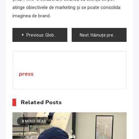
atinge obiectivele de marketing și se poate consolida
imaginea de brand.
Navigare
Previous:
Global Energy Summit: Cele mai importante evenimente energie la nivel internațional
Next:
Hăinuțe premium pentru bebeluși 0-12 luni, design vesel
în
articole
press
Related Posts
8 MINS READ