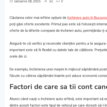
0
ianuarie 28, 2025
sc
Căutarea celor mai ieftine opțiuni de
închiriere auto în Bucureș
poți găsi oferte excelente. Primul pas este să folosești intern
oferte de la diferite companii de închirieri auto, permițându-ți 
Asigură-te că verifici și recenziile clienților pentru a te asigur
important este să fii flexibil cu datele tale de călătorie. Prețur
orele din zi.
De exemplu, închirierea unei mașini în mijlocul săptămânii poa
făcute cu câteva săptămâni înainte pot aduce economii consider
Factori de care sa tii cont can
Atunci când cauți o închiriere auto ieftină, este important să iei
dintre acești factori este tipul de vehicul pe care dorești să-l 