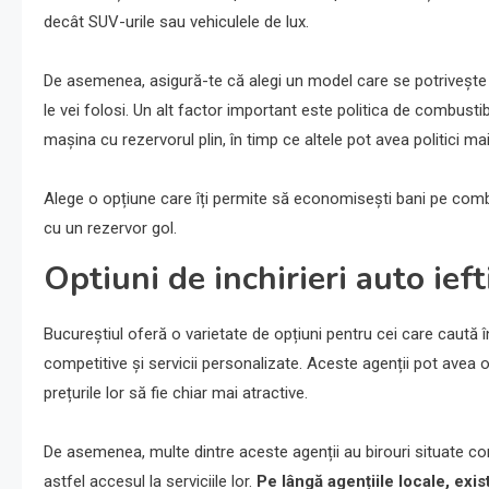
decât SUV-urile sau vehiculele de lux.
De asemenea, asigură-te că alegi un model care se potrivește ne
le vei folosi. Un alt factor important este politica de combusti
mașina cu rezervorul plin, în timp ce altele pot avea politici mai
Alege o opțiune care îți permite să economisești bani pe combu
cu un rezervor gol.
Optiuni de inchirieri auto ief
Bucureștiul oferă o varietate de opțiuni pentru cei care caută î
competitive și servicii personalizate. Aceste agenții pot avea o
prețurile lor să fie chiar mai atractive.
De asemenea, multe dintre aceste agenții au birouri situate conv
astfel accesul la serviciile lor.
Pe lângă agențiile locale, exi