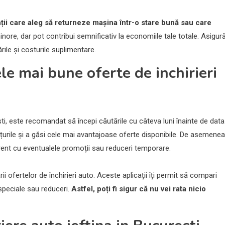
ii care aleg să returneze mașina într-o stare bună sau care
nore, dar pot contribui semnificativ la economiile tale totale. Asigur
rile și costurile suplimentare.
e mai bune oferte de inchirieri
ști, este recomandat să începi căutările cu câteva luni înainte de data
ețurile și a găsi cele mai avantajoase oferte disponibile. De asemenea
 curent cu eventualele promoții sau reduceri temporare.
ii ofertelor de închirieri auto. Aceste aplicații îți permit să compari
 speciale sau reduceri.
Astfel, poți fi sigur că nu vei rata nicio