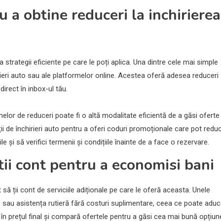
 a obtine reduceri la inchirierea
a strategii eficiente pe care le poți aplica. Una dintre cele mai simple
rieri auto sau ale platformelor online. Acestea oferă adesea reduceri
direct în inbox-ul tău.
lor de reduceri poate fi o altă modalitate eficientă de a găsi oferte
i de închirieri auto pentru a oferi coduri promoționale care pot redu
le și să verifici termenii și condițiile înainte de a face o rezervare.
 tii cont pentru a economisi bani
să ții cont de serviciile adiționale pe care le oferă aceasta. Unele
e sau asistența rutieră fără costuri suplimentare, ceea ce poate adu
în prețul final și compară ofertele pentru a găsi cea mai bună opțiun