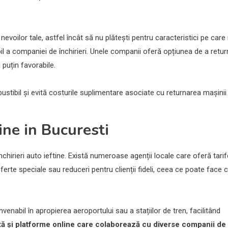
voilor tale, astfel încât să nu plătești pentru caracteristici pe care
bil a companiei de închirieri. Unele companii oferă opțiunea de a retu
 puțin favorabile.
stibil și evită costurile suplimentare asociate cu returnarea mașinii
tine in Bucuresti
nchirieri auto ieftine. Există numeroase agenții locale care oferă tarif
ferte speciale sau reduceri pentru clienții fideli, ceea ce poate face 
enabil în apropierea aeroportului sau a stațiilor de tren, facilitând
stă și platforme online care colaborează cu diverse companii de