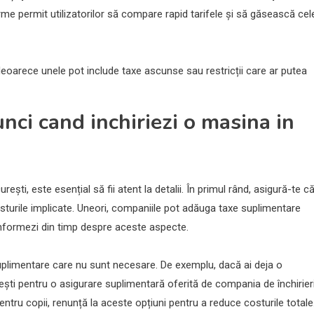
me permit utilizatorilor să compare rapid tarifele și să găsească cel
, deoarece unele pot include taxe ascunse sau restricții care ar putea
ci cand inchiriezi o masina in
ști, este esențial să fii atent la detalii. În primul rând, asigură-te c
 costurile implicate. Uneori, companiile pot adăuga taxe suplimentare
 informezi din timp despre aceste aspecte.
suplimentare care nu sunt necesare. De exemplu, dacă ai deja o
tești pentru o asigurare suplimentară oferită de compania de închirieri
ru copii, renunță la aceste opțiuni pentru a reduce costurile totale