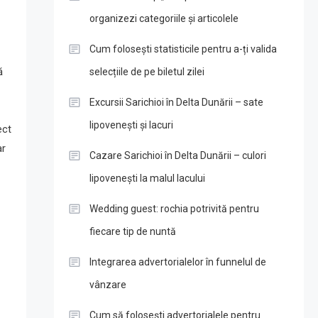
organizezi categoriile și articolele
Cum folosești statisticile pentru a-ți valida
ă
selecțiile de pe biletul zilei
Excursii Sarichioi în Delta Dunării – sate
lipovenești și lacuri
ect
ar
Cazare Sarichioi în Delta Dunării – culori
lipovenești la malul lacului
Wedding guest: rochia potrivită pentru
fiecare tip de nuntă
Integrarea advertorialelor în funnelul de
vânzare
Cum să folosești advertorialele pentru