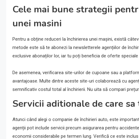
Cele mai bune strategii pentru
unei masini
Pentru a obține reduceri la închirierea unei mașini, există câtev
metode este să te abonezi la newsletterele agențiilor de închi
exclusive abonaților lor, iar tu poți beneficia de oferte speciale 
De asemenea, verificarea site-urilor de cupoane sau a platforme
avantajoase. Multe dintre aceste site-uri colaborează cu agenți
semnificativ costul total al închirierii. Nu uita să compari prețuri
Servicii aditionale de care sa
Atunci când alegi o companie de închirieri auto, este important 
agenții pot include servicii precum asigurarea pentru accident
economii considerabile pe termen lung. Verifică ce este inclus 