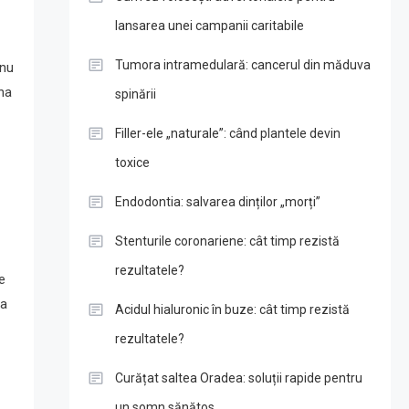
lansarea unei campanii caritabile
Tumora intramedulară: cancerul din măduva
 nu
rna
spinării
Filler-ele „naturale”: când plantele devin
toxice
Endodontia: salvarea dinților „morți”
Stenturile coronariene: cât timp rezistă
rezultatele?
e
ca
Acidul hialuronic în buze: cât timp rezistă
rezultatele?
Curățat saltea Oradea: soluții rapide pentru
un somn sănătos