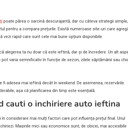
ti
poate părea o sarcină descurajantă, dar cu câteva strategii simple,
etul pentru a compara prețurile. Există numeroase site-uri care agreg
să vezi rapid care sunt cele mai bune opțiuni disponibile.
a că alegerea ta nu doar că este ieftină, dar și de încredere. Un alt asp
ile pot varia semnificativ în funcție de sezon, zilele săptămânii sau chi
te fi adesea mai ieftină decât în weekend. De asemenea, rezervările
abile, așa că planificarea din timp este esențială.
d cauti o inchiriere auto ieftina
 în considerare mai mulți factori care pot influența prețul final. Unul
închiriezi. Mașinile mici sau economice sunt, de obicei, mai accesibile