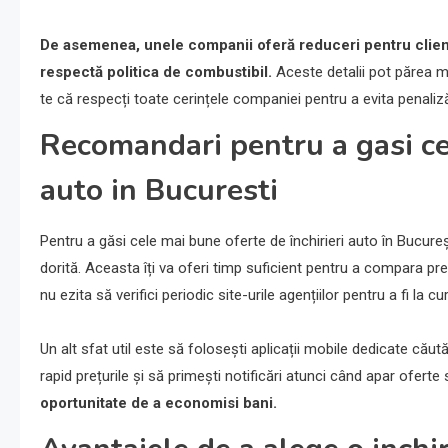
De asemenea, unele companii oferă reduceri pentru clienț
respectă politica de combustibil.
Aceste detalii pot părea mi
te că respecți toate cerințele companiei pentru a evita penaliză
Recomandari pentru a gasi cel
auto in Bucuresti
Pentru a găsi cele mai bune oferte de închirieri auto în Bucure
dorită. Aceasta îți va oferi timp suficient pentru a compara pr
nu ezita să verifici periodic site-urile agențiilor pentru a fi la
Un alt sfat util este să folosești aplicații mobile dedicate căutăr
rapid prețurile și să primești notificări atunci când apar oferte
oportunitate de a economisi bani.